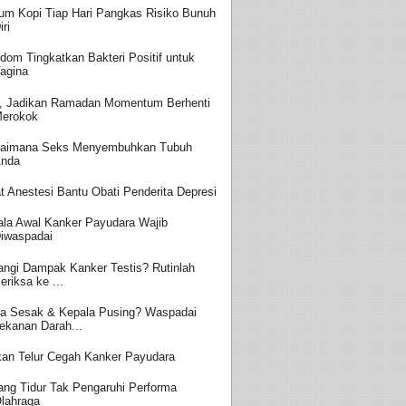
um Kopi Tiap Hari Pangkas Risiko Bunuh
iri
dom Tingkatkan Bakteri Positif untuk
agina
, Jadikan Ramadan Momentum Berhenti
erokok
aimana Seks Menyembuhkan Tubuh
nda
t Anestesi Bantu Obati Penderita Depresi
ala Awal Kanker Payudara Wajib
iwaspadai
angi Dampak Kanker Testis? Rutinlah
eriksa ke ...
a Sesak & Kepala Pusing? Waspadai
ekanan Darah...
an Telur Cegah Kanker Payudara
ang Tidur Tak Pengaruhi Performa
lahraga