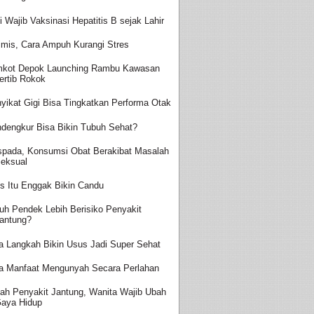
i Wajib Vaksinasi Hepatitis B sejak Lahir
imis, Cara Ampuh Kurangi Stres
kot Depok Launching Rambu Kawasan
ertib Rokok
yikat Gigi Bisa Tingkatkan Performa Otak
dengkur Bisa Bikin Tubuh Sehat?
pada, Konsumsi Obat Berakibat Masalah
eksual
s Itu Enggak Bikin Candu
uh Pendek Lebih Berisiko Penyakit
antung?
a Langkah Bikin Usus Jadi Super Sehat
a Manfaat Mengunyah Secara Perlahan
ah Penyakit Jantung, Wanita Wajib Ubah
aya Hidup