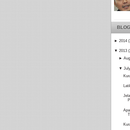
BLOG
►
2014
(
▼
2013
(
►
Aug
▼
Jul
Kur
Lat
Jel
P
Apa
T
Kur