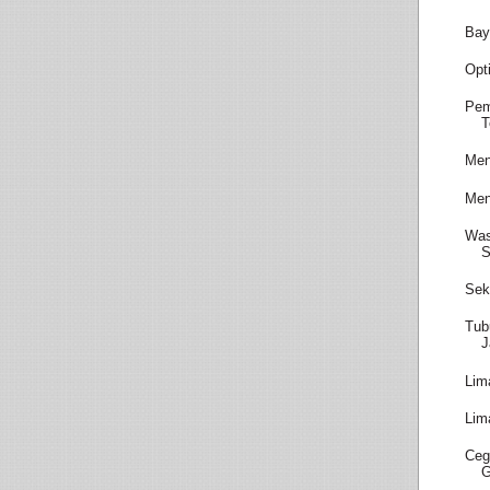
Bay
Opt
Pem
T
Men
Men
Was
S
Sek
Tub
J
Lim
Lim
Ceg
G