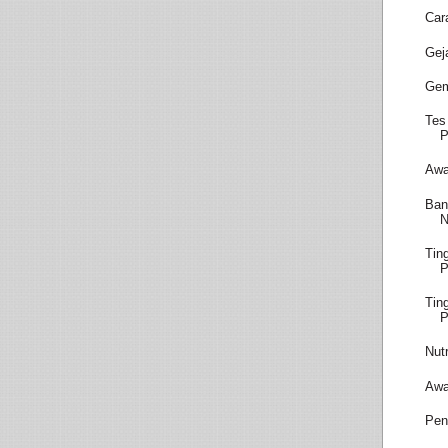
Car
Gej
Gem
Tes
P
Awa
Ban
N
Tin
Tin
P
Nut
Awa
Pen