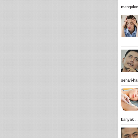
mengalam
sehari-har
banyak ..