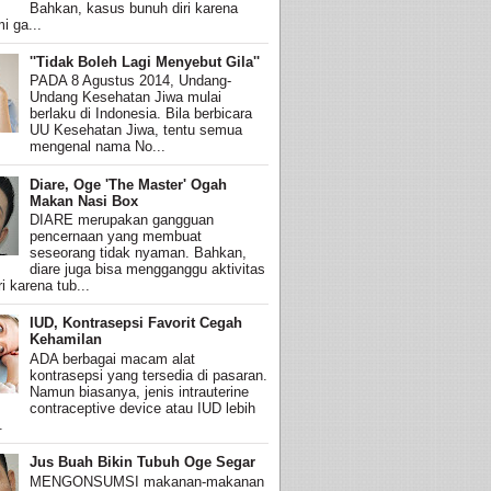
Bahkan, kasus bunuh diri karena
i ga...
''Tidak Boleh Lagi Menyebut Gila''
PADA 8 Agustus 2014, Undang-
Undang Kesehatan Jiwa mulai
berlaku di Indonesia. Bila berbicara
UU Kesehatan Jiwa, tentu semua
mengenal nama No...
Diare, Oge 'The Master' Ogah
Makan Nasi Box
DIARE merupakan gangguan
pencernaan yang membuat
seseorang tidak nyaman. Bahkan,
diare juga bisa mengganggu aktivitas
i karena tub...
IUD, Kontrasepsi Favorit Cegah
Kehamilan
ADA berbagai macam alat
kontrasepsi yang tersedia di pasaran.
Namun biasanya, jenis intrauterine
contraceptive device atau IUD lebih
.
Jus Buah Bikin Tubuh Oge Segar
MENGONSUMSI makanan-makanan