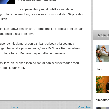
Hasil penelitian yang dipublikasikan dalam
ychology menemukan, respon saraf pornografi dari 39 pria dan
likan.
njelaskan bahwa respon saraf pornografi itu berbeda dengan saraf
rkoba bila ada depannya.
POPU
responden tidak merespon gambar, berbeda bila pecandu
gambar aneka jenis narkoba," kata Dr Nicole Prause selaku
chology Today. Demikian seperti dilansir Foxnews.
uas, temuan ini akan menjadi tantangan serius terhadap teori
du," tutupnya (tty)
olahr...
dirasakan
Home
Older Post