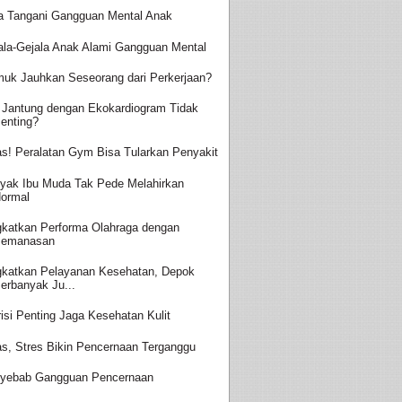
a Tangani Gangguan Mental Anak
ala-Gejala Anak Alami Gangguan Mental
uk Jauhkan Seseorang dari Perkerjaan?
 Jantung dengan Ekokardiogram Tidak
enting?
s! Peralatan Gym Bisa Tularkan Penyakit
yak Ibu Muda Tak Pede Melahirkan
ormal
gkatkan Performa Olahraga dengan
Pemanasan
gkatkan Pelayanan Kesehatan, Depok
erbanyak Ju...
risi Penting Jaga Kesehatan Kulit
s, Stres Bikin Pencernaan Terganggu
yebab Gangguan Pencernaan