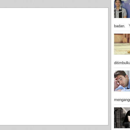
badan. Y
ditimbulk
mengangg