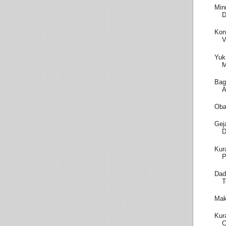
Min
D
Kon
V
Yuk
M
Bag
A
Oba
Gej
D
Kur
P
Dad
T
Mak
Kur
O