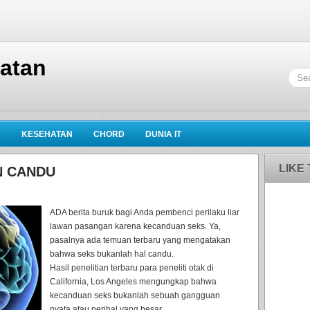
hatan
K
KESEHATAN
CHORD
DUNIA IT
LIKE
N CANDU
ADA berita buruk bagi Anda pembenci perilaku liar
lawan pasangan karena kecanduan seks. Ya,
pasalnya ada temuan terbaru yang mengatakan
bahwa seks bukanlah hal candu.
Hasil penelitian terbaru para peneliti otak di
California, Los Angeles mengungkap bahwa
kecanduan seks bukanlah sebuah gangguan
nyata atau perihal yang besar.