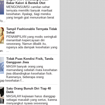
Bakar Kalori & Bentuk Otot
MENGONSUMSI camilan sehat
ternyata memiliki banyak manfaat
kesehatan. Apalagi, bagi mereka
yang tengah giat menurunkan berat
o...
Tampil Fashionable Ternyata Tidak
Sehat
PENAMPILAN yang modis seringkali
menambah kepercayaan diri
seseorang. Namun dibalik itu,
rupanya ada dampak kesehatan yang
an. ...
Tidak Puas Kondisi Fisik, Tanda
Gangguan Jiwa
MASIH banyak orang yang
memandang sebelah mata kesehatan
jiwa dibandingkan kesehatan fisik.
Karenanya, beberapa orang
ap kesehatan f...
Satu Orang Bunuh Diri Tiap 40
Detik
MASALAH kejiwaan harus dianggap
sebagai masalah yang serius, karena
menyangkut nyawa seseorang.