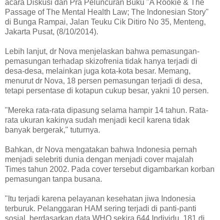
acara Diskusi dan Pra Peluncuran Buku "A Rookie & The
Passage of The Mental Health Law; The Indonesian Story"
di Bunga Rampai, Jalan Teuku Cik Ditiro No 35, Menteng,
Jakarta Pusat, (8/10/2014).
Lebih lanjut, dr Nova menjelaskan bahwa pemasungan-
pemasungan terhadap skizofrenia tidak hanya terjadi di
desa-desa, melainkan juga kota-kota besar. Memang,
menurut dr Nova, 18 persen pemasungan terjadi di desa,
tetapi persentase di kotapun cukup besar, yakni 10 persen.
"Mereka rata-rata dipasung selama hampir 14 tahun. Rata-
rata ukuran kakinya sudah menjadi kecil karena tidak
banyak bergerak," tuturnya.
Bahkan, dr Nova mengatakan bahwa Indonesia pernah
menjadi selebriti dunia dengan menjadi cover majalah
Times tahun 2002. Pada cover tersebut digambarkan korban
pemasungan tanpa busana.
"Itu terjadi karena pelayanan kesehatan jiwa Indonesia
terburuk. Pelanggaran HAM sering terjadi di panti-panti
sosial, berdasarkan data WHO sekira 644 Individu, 181 di