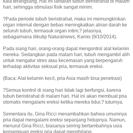
kala terangsang. Hal ini lantaran tubuh beristirahat di malam
hari, sehingga stimulasi fisik sangat minim.
?Pada periode tubuh beristirahat, maka ini memungkinkan
organ internal dengan bebas meningkatkan aliran darah ke
seluruh tubuh, termasuk organ intim,? jelasnya,
sebagaimana dikutip Naturalnews, Kamis (9/10/2014).
Pada siang hari, orang-orang dapat mengontrol alat kelamin
mereka. Sedangkan pada malam hari, tubuh mengambil alih
untuk mengatur stres atau kecemasan yang berpengaruh
terhadap aktivitas seksual pria, termasuk ereksi.
(Baca: Alat kelamin kecil, pria Asia masih bisa penetrasi)
?Semua kontrol di siang hari tidak lagi berfungsi, karena
tubuh beristirahat di malam hari. Hal ini akan membuat pria
otomatis mengalami ereksi ketika mereka tidur,? tuturnya.
Sementara itu, Gina Ricci menambahkan bahwa umumnya
pria dapat mengalami ereksi sepanjang hidupnya. Namun,
menurut Gina Ricci, biasanya seiring bertambahnya usia
kemampuan ereksi pria dapat menghilang.