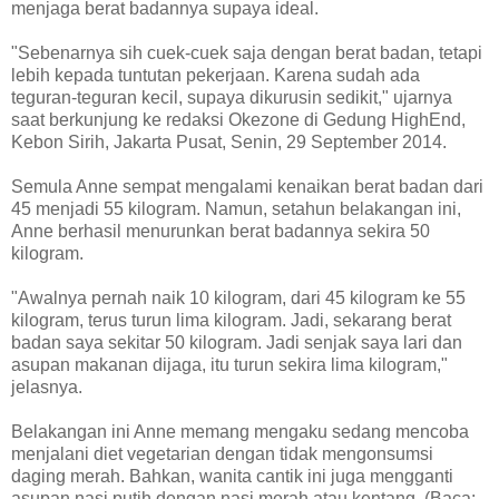
menjaga berat badannya supaya ideal.
"Sebenarnya sih cuek-cuek saja dengan berat badan, tetapi
lebih kepada tuntutan pekerjaan. Karena sudah ada
teguran-teguran kecil, supaya dikurusin sedikit," ujarnya
saat berkunjung ke redaksi Okezone di Gedung HighEnd,
Kebon Sirih, Jakarta Pusat, Senin, 29 September 2014.
Semula Anne sempat mengalami kenaikan berat badan dari
45 menjadi 55 kilogram. Namun, setahun belakangan ini,
Anne berhasil menurunkan berat badannya sekira 50
kilogram.
"Awalnya pernah naik 10 kilogram, dari 45 kilogram ke 55
kilogram, terus turun lima kilogram. Jadi, sekarang berat
badan saya sekitar 50 kilogram. Jadi senjak saya lari dan
asupan makanan dijaga, itu turun sekira lima kilogram,"
jelasnya.
Belakangan ini Anne memang mengaku sedang mencoba
menjalani diet vegetarian dengan tidak mengonsumsi
daging merah. Bahkan, wanita cantik ini juga mengganti
asupan nasi putih dengan nasi merah atau kentang. (Baca: