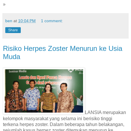
»
ben
at
10:04 PM
1 comment:
Share
Risiko Herpes Zoster Menurun ke Usia
Muda
LANSIA merupakan
kelompok masyarakat yang selama ini berisiko tinggi
terkena herpes zoster. Dalam beberapa tahun belakangan,
sejumlah kasus herpez zoster ditemukan menurun ke