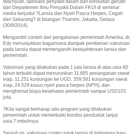
Wachyudi, spesialis penyakit dalam dan konsultan geriatri
dari Departemen Ilmu Penyakit Dalam FKUI di seminar
media berjudul ?Lansia dan Nyeri Pasca Herpes, Cegah
dari Sekarang? di bilangan Thamrin, Jakarta, Selasa
(30/9/2014).
Mengambil contoh dari pengalaman pemerintah Amerika, dr.
Edy menunjukkan bagaimana dampak pemberian vaksinasi
pada lansia dapat memengaruhi kesejahteraan lansia dan
pemerintah.
Vaksinasi yang dilakukan pada 1 juta lansia di atas usia 60
tahun terbukti dapat menurunkan 11.685 penanganan rawat
inap, 11.251 kunjungan ke UGD, 359.581 kunjungan rawat
inap, 24.529 kasus nyeri pasca herpes (NPH), dan
menghemat biaya kesehatan pemerintah sampai USD103
juta.
?Kita sangat berharap ada program yang dilakukan
pemerintah untuk memerbaiki kondisi penduduk lanjut
usia,? imbuhnya.
Sejauh ini, vaksinasi zoster untuk lansia di Indonesia baru