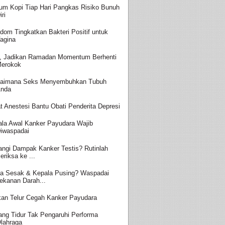
um Kopi Tiap Hari Pangkas Risiko Bunuh
iri
dom Tingkatkan Bakteri Positif untuk
agina
, Jadikan Ramadan Momentum Berhenti
erokok
aimana Seks Menyembuhkan Tubuh
nda
t Anestesi Bantu Obati Penderita Depresi
ala Awal Kanker Payudara Wajib
iwaspadai
angi Dampak Kanker Testis? Rutinlah
eriksa ke ...
a Sesak & Kepala Pusing? Waspadai
ekanan Darah...
an Telur Cegah Kanker Payudara
ang Tidur Tak Pengaruhi Performa
lahraga