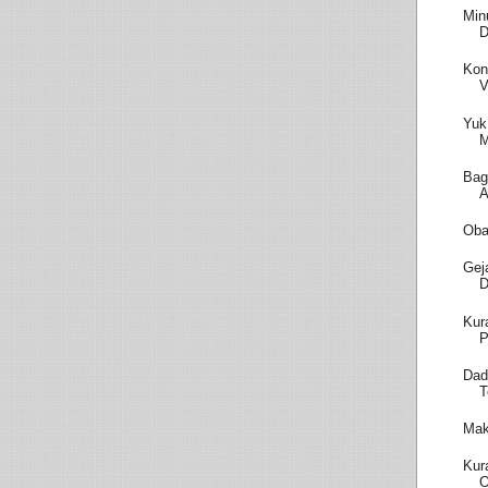
Min
D
Kon
V
Yuk
M
Bag
A
Oba
Gej
D
Kur
P
Dad
T
Mak
Kur
O