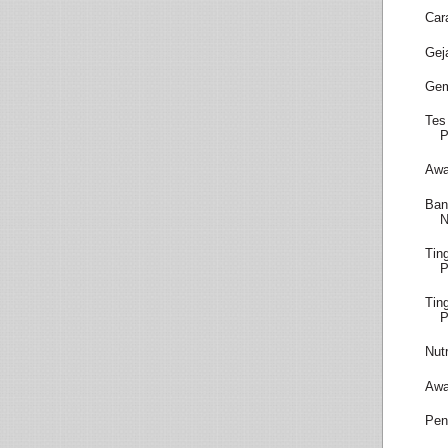
Car
Gej
Gem
Tes
P
Awa
Ban
N
Tin
Tin
P
Nut
Awa
Pen