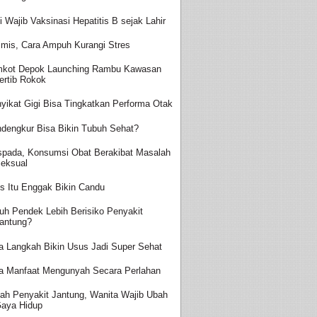
i Wajib Vaksinasi Hepatitis B sejak Lahir
imis, Cara Ampuh Kurangi Stres
kot Depok Launching Rambu Kawasan
ertib Rokok
yikat Gigi Bisa Tingkatkan Performa Otak
dengkur Bisa Bikin Tubuh Sehat?
pada, Konsumsi Obat Berakibat Masalah
eksual
s Itu Enggak Bikin Candu
uh Pendek Lebih Berisiko Penyakit
antung?
a Langkah Bikin Usus Jadi Super Sehat
a Manfaat Mengunyah Secara Perlahan
ah Penyakit Jantung, Wanita Wajib Ubah
aya Hidup