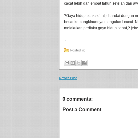
cacat lebih dari empat tahun setelah dari aw
?Gaya hidup tidak sehat, ditandai dengan min
besar kemungkinannya mengalami cacat. Na
melakukan perilaku gaya hidup sehat,? jelas 
»
Posted in:
Newer Post
0 comments:
Post a Comment