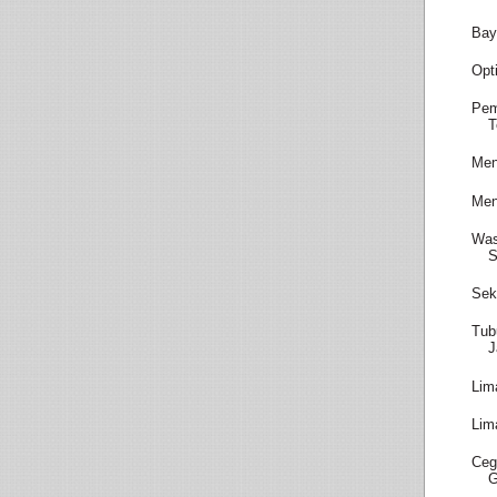
Bay
Opt
Pem
T
Men
Men
Was
S
Sek
Tub
J
Lim
Lim
Ceg
G