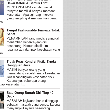
Bakar Kalori & Bentuk Otot
MENGONSUMSI camilan sehat
ternyata memiliki banyak manfaat
kesehatan. Apalagi, bagi mereka
yang tengah giat menurunkan berat
o...
Tampil Fashionable Ternyata Tidak
Sehat
PENAMPILAN yang modis seringkali
menambah kepercayaan diri
seseorang. Namun dibalik itu,
rupanya ada dampak kesehatan yang
an. ...
Tidak Puas Kondisi Fisik, Tanda
Gangguan Jiwa
MASIH banyak orang yang
memandang sebelah mata kesehatan
jiwa dibandingkan kesehatan fisik.
Karenanya, beberapa orang
ap kesehatan f...
Satu Orang Bunuh Diri Tiap 40
Detik
MASALAH kejiwaan harus dianggap
sebagai masalah yang serius, karena
menyangkut nyawa seseorang.