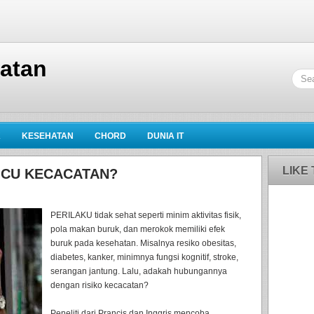
hatan
K
KESEHATAN
CHORD
DUNIA IT
LIKE
ICU KECACATAN?
PERILAKU tidak sehat seperti minim aktivitas fisik,
pola makan buruk, dan merokok memiliki efek
buruk pada kesehatan. Misalnya resiko obesitas,
diabetes, kanker, minimnya fungsi kognitif, stroke,
serangan jantung. Lalu, adakah hubungannya
dengan risiko kecacatan?
Peneliti dari Prancis dan Inggris mencoba