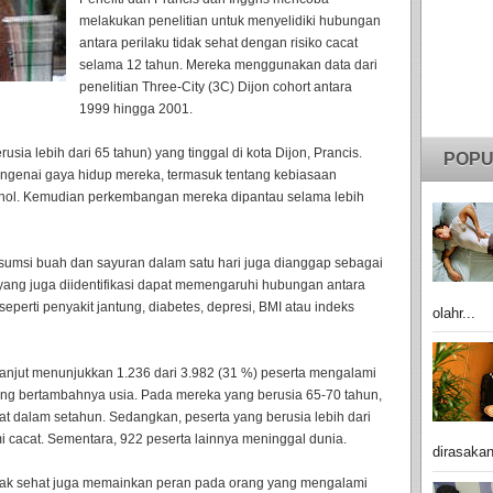
melakukan penelitian untuk menyelidiki hubungan
antara perilaku tidak sehat dengan risiko cacat
selama 12 tahun. Mereka menggunakan data dari
penelitian Three-City (3C) Dijon cohort antara
1999 hingga 2001.
usia lebih dari 65 tahun) yang tinggal di kota Dijon, Prancis.
POPU
mengenai gaya hidup mereka, termasuk tentang kebiasaan
ohol. Kemudian perkembangan mereka dipantau selama lebih
onsumsi buah dan sayuran dalam satu hari juga dianggap sebagai
tik yang juga diidentifikasi dapat memengaruhi hubungan antara
 seperti penyakit jantung, diabetes, depresi, BMI atau indeks
olahr...
k lanjut menunjukkan 1.236 dari 3.982 (31 %) peserta mengalami
iring bertambahnya usia. Pada mereka yang berusia 65-70 tahun,
t dalam setahun. Sedangkan, peserta yang berusia lebih dari
i cacat. Sementara, 922 peserta lainnya meninggal dunia.
dirasakan
u tidak sehat juga memainkan peran pada orang yang mengalami