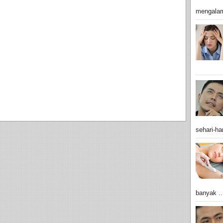
mengalam
sehari-har
banyak ..