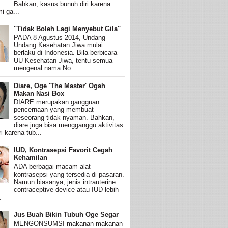
Bahkan, kasus bunuh diri karena
i ga...
''Tidak Boleh Lagi Menyebut Gila''
PADA 8 Agustus 2014, Undang-
Undang Kesehatan Jiwa mulai
berlaku di Indonesia. Bila berbicara
UU Kesehatan Jiwa, tentu semua
mengenal nama No...
Diare, Oge 'The Master' Ogah
Makan Nasi Box
DIARE merupakan gangguan
pencernaan yang membuat
seseorang tidak nyaman. Bahkan,
diare juga bisa mengganggu aktivitas
i karena tub...
IUD, Kontrasepsi Favorit Cegah
Kehamilan
ADA berbagai macam alat
kontrasepsi yang tersedia di pasaran.
Namun biasanya, jenis intrauterine
contraceptive device atau IUD lebih
.
Jus Buah Bikin Tubuh Oge Segar
MENGONSUMSI makanan-makanan