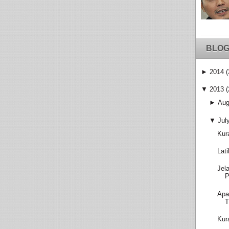
BLOG
►
2014
(
▼
2013
(
►
Aug
▼
Jul
Kur
Lat
Jel
P
Apa
T
Kur