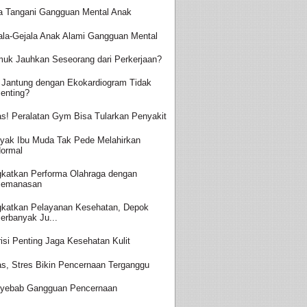
a Tangani Gangguan Mental Anak
ala-Gejala Anak Alami Gangguan Mental
uk Jauhkan Seseorang dari Perkerjaan?
 Jantung dengan Ekokardiogram Tidak
enting?
s! Peralatan Gym Bisa Tularkan Penyakit
yak Ibu Muda Tak Pede Melahirkan
ormal
gkatkan Performa Olahraga dengan
Pemanasan
gkatkan Pelayanan Kesehatan, Depok
erbanyak Ju...
risi Penting Jaga Kesehatan Kulit
s, Stres Bikin Pencernaan Terganggu
yebab Gangguan Pencernaan