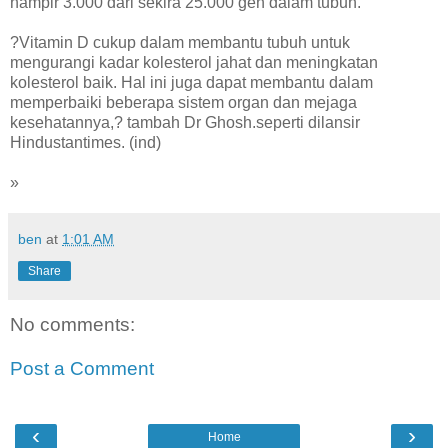
hampir 3.000 dari sekira 25.000 gen dalam tubuh.
?Vitamin D cukup dalam membantu tubuh untuk
mengurangi kadar kolesterol jahat dan meningkatan
kolesterol baik. Hal ini juga dapat membantu dalam
memperbaiki beberapa sistem organ dan mejaga
kesehatannya,? tambah Dr Ghosh.seperti dilansir
Hindustantimes. (ind)
»
ben
at
1:01 AM
Share
No comments:
Post a Comment
‹
›
Home