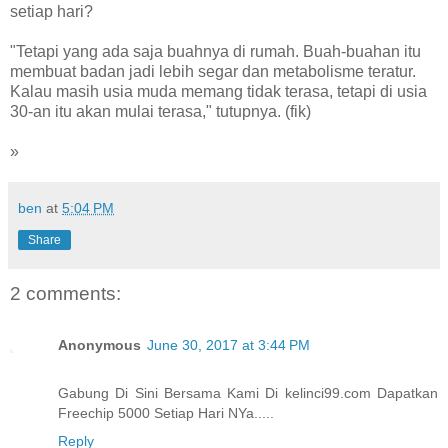
setiap hari?
"Tetapi yang ada saja buahnya di rumah. Buah-buahan itu
membuat badan jadi lebih segar dan metabolisme teratur.
Kalau masih usia muda memang tidak terasa, tetapi di usia
30-an itu akan mulai terasa," tutupnya. (fik)
»
ben
at
5:04 PM
Share
2 comments:
Anonymous
June 30, 2017 at 3:44 PM
Gabung Di Sini Bersama Kami Di kelinci99.com Dapatkan
Freechip 5000 Setiap Hari NYa.....
Reply