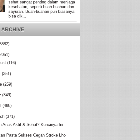
sehat sangat penting dalam menjaga
kesehatan, seperti buah-buahan dan
sayuran. Buah-buahan pun biasanya
bisa dik...
 ARCHIVE
3882)
2051)
ust
(116)
y
(351)
e
(259)
y
(349)
l
(488)
ch
(371)
in Anak Aktif & Sehat? Kuncinya Ini
an Pasta Sukses Cegah Stroke Lho