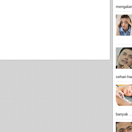
mengalam
sehari-har
banyak ..