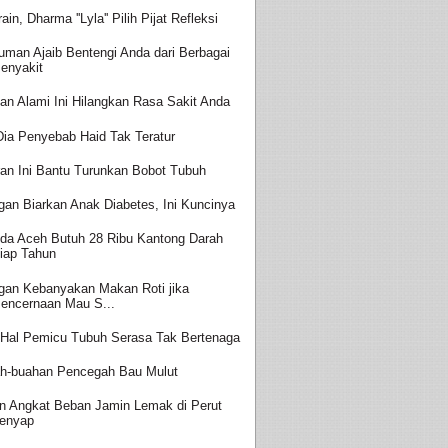
ain, Dharma ''Lyla'' Pilih Pijat Refleksi
uman Ajaib Bentengi Anda dari Berbagai
enyakit
an Alami Ini Hilangkan Rasa Sakit Anda
 Dia Penyebab Haid Tak Teratur
ran Ini Bantu Turunkan Bobot Tubuh
gan Biarkan Anak Diabetes, Ini Kuncinya
da Aceh Butuh 28 Ribu Kantong Darah
iap Tahun
gan Kebanyakan Makan Roti jika
encernaan Mau S...
-Hal Pemicu Tubuh Serasa Tak Bertenaga
h-buahan Pencegah Bau Mulut
in Angkat Beban Jamin Lemak di Perut
enyap