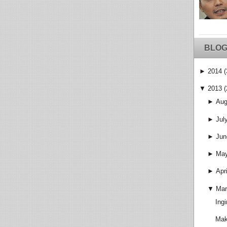
BLOG
►
2014
(
▼
2013
(
►
Aug
►
Jul
►
Jun
►
Ma
►
Apri
▼
Mar
Ing
Mak