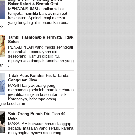
Bakar Kalori & Bentuk Otot
MENGONSUMSI camilan sehat
ternyata memiliki banyak manfaat
kesehatan. Apalagi, bagi mereka
yang tengah giat menurunkan berat
o...
Tampil Fashionable Ternyata Tidak
Sehat
PENAMPILAN yang modis seringkali
menambah kepercayaan diri
seseorang. Namun dibalik itu,
rupanya ada dampak kesehatan yang
an. ...
Tidak Puas Kondisi Fisik, Tanda
Gangguan Jiwa
MASIH banyak orang yang
memandang sebelah mata kesehatan
jiwa dibandingkan kesehatan fisik.
Karenanya, beberapa orang
ap kesehatan f...
Satu Orang Bunuh Diri Tiap 40
Detik
MASALAH kejiwaan harus dianggap
sebagai masalah yang serius, karena
menyangkut nyawa seseorang.