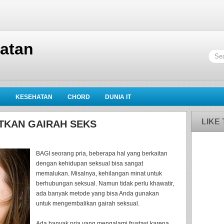
hatan
K
KESEHATAN
CHORD
DUNIA IT
LIKE
TKAN GAIRAH SEKS
BAGI seorang pria, beberapa hal yang berkaitan
dengan kehidupan seksual bisa sangat
memalukan. Misalnya, kehilangan minat untuk
berhubungan seksual. Namun tidak perlu khawatir,
ada banyak metode yang bisa Anda gunakan
untuk mengembalikan gairah seksual.
Ada banyak pria yang mengalami frustasi karena