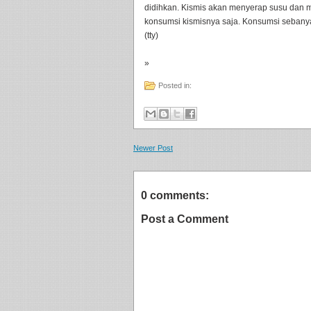
didihkan. Kismis akan menyerap susu dan m
konsumsi kismisnya saja. Konsumsi sebanyak
(tty)
»
Posted in:
Newer Post
0 comments:
Post a Comment