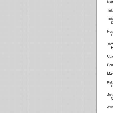
Kia
Tri
Tub
K
Pos
H
Jar
H
Uba
Ram
Mak
Kek
G
Jan
O
Awa