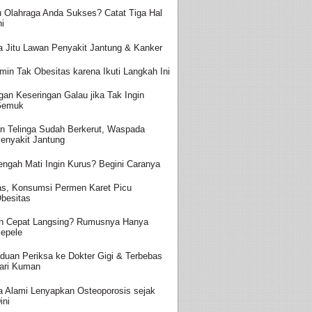
 Olahraga Anda Sukses? Catat Tiga Hal
ni
a Jitu Lawan Penyakit Jantung & Kanker
amin Tak Obesitas karena Ikuti Langkah Ini
gan Keseringan Galau jika Tak Ingin
Gemuk
n Telinga Sudah Berkerut, Waspada
enyakit Jantung
engah Mati Ingin Kurus? Begini Caranya
s, Konsumsi Permen Karet Picu
besitas
in Cepat Langsing? Rumusnya Hanya
epele
duan Periksa ke Dokter Gigi & Terbebas
ari Kuman
a Alami Lenyapkan Osteoporosis sejak
ini