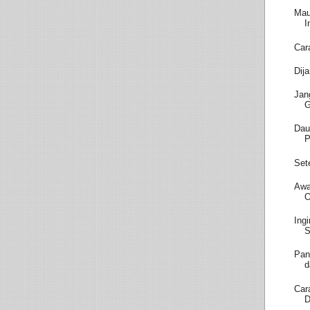
Mau
I
Car
Dij
Jan
Dau
P
Set
Awa
O
Ing
S
Pan
d
Car
D