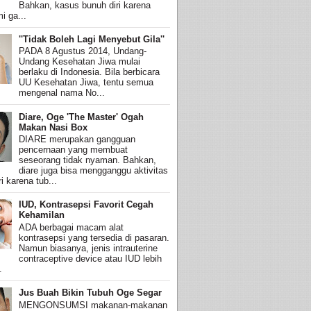
Bahkan, kasus bunuh diri karena
i ga...
''Tidak Boleh Lagi Menyebut Gila''
PADA 8 Agustus 2014, Undang-
Undang Kesehatan Jiwa mulai
berlaku di Indonesia. Bila berbicara
UU Kesehatan Jiwa, tentu semua
mengenal nama No...
Diare, Oge 'The Master' Ogah
Makan Nasi Box
DIARE merupakan gangguan
pencernaan yang membuat
seseorang tidak nyaman. Bahkan,
diare juga bisa mengganggu aktivitas
i karena tub...
IUD, Kontrasepsi Favorit Cegah
Kehamilan
ADA berbagai macam alat
kontrasepsi yang tersedia di pasaran.
Namun biasanya, jenis intrauterine
contraceptive device atau IUD lebih
.
Jus Buah Bikin Tubuh Oge Segar
MENGONSUMSI makanan-makanan