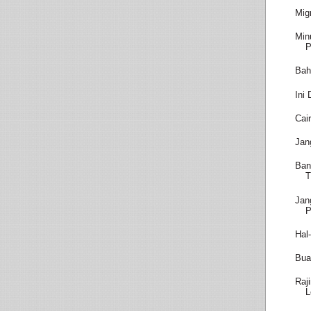
Migr
Min
P
Bah
Ini
Cai
Jan
Ban
T
Jan
P
Hal
Bua
Raj
L