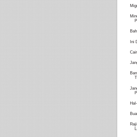
Migr
Min
P
Bah
Ini
Cai
Jan
Ban
T
Jan
P
Hal
Bua
Raj
L