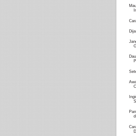
Mau
I
Car
Dij
Jan
Dau
P
Set
Awa
O
Ing
S
Pan
d
Car
D