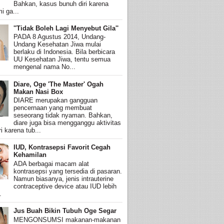
Bahkan, kasus bunuh diri karena
i ga...
''Tidak Boleh Lagi Menyebut Gila''
PADA 8 Agustus 2014, Undang-
Undang Kesehatan Jiwa mulai
berlaku di Indonesia. Bila berbicara
UU Kesehatan Jiwa, tentu semua
mengenal nama No...
Diare, Oge 'The Master' Ogah
Makan Nasi Box
DIARE merupakan gangguan
pencernaan yang membuat
seseorang tidak nyaman. Bahkan,
diare juga bisa mengganggu aktivitas
i karena tub...
IUD, Kontrasepsi Favorit Cegah
Kehamilan
ADA berbagai macam alat
kontrasepsi yang tersedia di pasaran.
Namun biasanya, jenis intrauterine
contraceptive device atau IUD lebih
.
Jus Buah Bikin Tubuh Oge Segar
MENGONSUMSI makanan-makanan