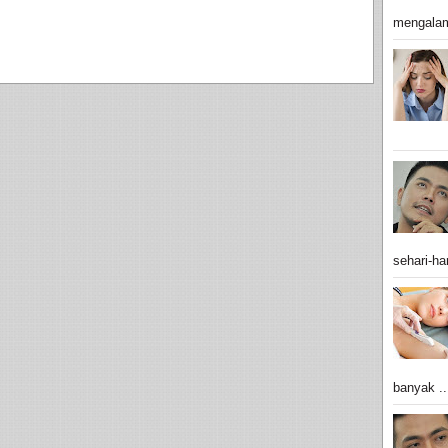
mengalam
sehari-har
banyak ..