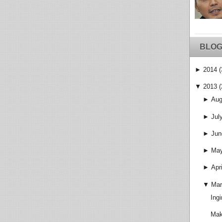
BLOG
►
2014
(
▼
2013
(
►
Aug
►
Jul
►
Jun
►
Ma
►
Apri
▼
Mar
Ing
Mak