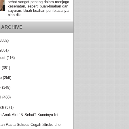
sehat sangat penting dalam menjaga
kesehatan, seperti buah-buahan dan
sayuran. Buah-buahan pun biasanya
bisa dik...
 ARCHIVE
3882)
2051)
ust
(116)
y
(351)
e
(259)
y
(349)
l
(488)
ch
(371)
in Anak Aktif & Sehat? Kuncinya Ini
an Pasta Sukses Cegah Stroke Lho