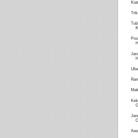
Kia
Tri
Tub
K
Pos
H
Jar
H
Uba
Ram
Mak
Kek
G
Jan
O
Awa