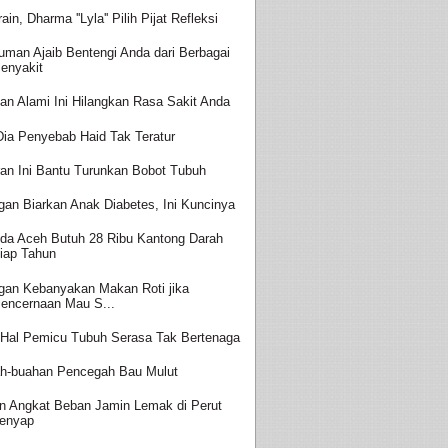
ain, Dharma ''Lyla'' Pilih Pijat Refleksi
uman Ajaib Bentengi Anda dari Berbagai
enyakit
an Alami Ini Hilangkan Rasa Sakit Anda
 Dia Penyebab Haid Tak Teratur
ran Ini Bantu Turunkan Bobot Tubuh
gan Biarkan Anak Diabetes, Ini Kuncinya
da Aceh Butuh 28 Ribu Kantong Darah
iap Tahun
gan Kebanyakan Makan Roti jika
encernaan Mau S...
-Hal Pemicu Tubuh Serasa Tak Bertenaga
h-buahan Pencegah Bau Mulut
in Angkat Beban Jamin Lemak di Perut
enyap