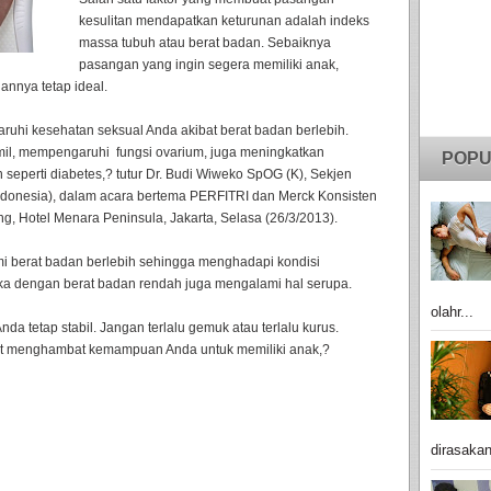
kesulitan mendapatkan keturunan adalah indeks
massa tubuh atau berat badan. Sebaiknya
pasangan yang ingin segera memiliki anak,
annya tetap ideal.
uhi kesehatan seksual Anda akibat berat badan berlebih.
amil, mempengaruhi fungsi ovarium, juga meningkatkan
POPU
seperti diabetes,? tutur Dr. Budi Wiweko SpOG (K), Sekjen
 Indonesia), dalam acara bertema PERFITRI dan Merck Konsisten
ung, Hotel Menara Peninsula, Jakarta, Selasa (26/3/2013).
 berat badan berlebih sehingga menghadapi kondisi
eka dengan berat badan rendah juga mengalami hal serupa.
olahr...
da tetap stabil. Jangan terlalu gemuk atau terlalu kurus.
t menghambat kemampuan Anda untuk memiliki anak,?
dirasakan