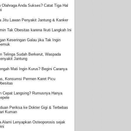
 Olahraga Anda Sukses? Catat Tiga Hal
ni
a Jitu Lawan Penyakit Jantung & Kanker
amin Tak Obesitas karena Ikuti Langkah Ini
gan Keseringan Galau jika Tak Ingin
Gemuk
n Telinga Sudah Berkerut, Waspada
enyakit Jantung
engah Mati Ingin Kurus? Begini Caranya
s, Konsumsi Permen Karet Picu
besitas
in Cepat Langsing? Rumusnya Hanya
epele
duan Periksa ke Dokter Gigi & Terbebas
ari Kuman
a Alami Lenyapkan Osteoporosis sejak
ini