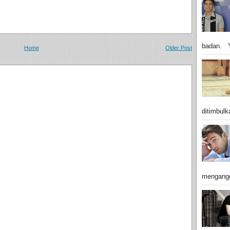
badan. Y
Home
Older Post
ditimbulk
mengangg