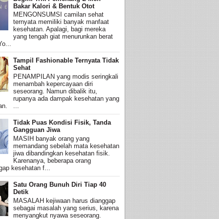
Bakar Kalori & Bentuk Otot
MENGONSUMSI camilan sehat
ternyata memiliki banyak manfaat
kesehatan. Apalagi, bagi mereka
yang tengah giat menurunkan berat
o...
Tampil Fashionable Ternyata Tidak
Sehat
PENAMPILAN yang modis seringkali
menambah kepercayaan diri
seseorang. Namun dibalik itu,
rupanya ada dampak kesehatan yang
an. ...
Tidak Puas Kondisi Fisik, Tanda
Gangguan Jiwa
MASIH banyak orang yang
memandang sebelah mata kesehatan
jiwa dibandingkan kesehatan fisik.
Karenanya, beberapa orang
ap kesehatan f...
Satu Orang Bunuh Diri Tiap 40
Detik
MASALAH kejiwaan harus dianggap
sebagai masalah yang serius, karena
menyangkut nyawa seseorang.