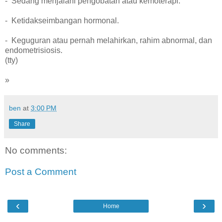
- Sedang menjalani pengobatan atau kemoterapi.
- Ketidakseimbangan hormonal.
- Keguguran atau pernah melahirkan, rahim abnormal, dan
endometrisiosis.
(tty)
»
ben
at
3:00 PM
Share
No comments:
Post a Comment
‹
›
Home