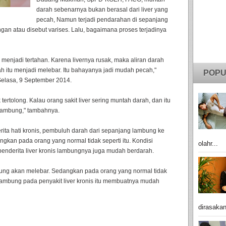
darah sebenarnya bukan berasal dari liver yang
pecah, Namun terjadi pendarahan di sepanjang
an atau disebut varises. Lalu, bagaimana proses terjadinya
 menjadi tertahan. Karena livernya rusak, maka aliran darah
 itu menjadi melebar. Itu bahayanya jadi mudah pecah,"
POPU
Selasa, 9 September 2014.
tertolong. Kalau orang sakit liver sering muntah darah, dan itu
i lambung," tambahnya.
ta hati kronis, pembuluh darah dari sepanjang lambung ke
an pada orang yang normal tidak seperti itu. Kondisi
olahr...
enderita liver kronis lambungnya juga mudah berdarah.
ambung akan melebar. Sedangkan pada orang yang normal tidak
ambung pada penyakit liver kronis itu membuatnya mudah
dirasakan