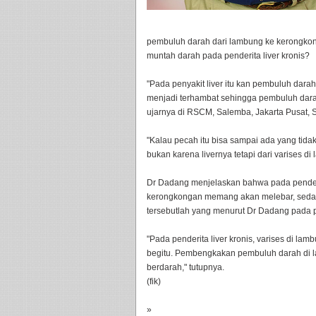
pembuluh darah dari lambung ke kerongkong
muntah darah pada penderita liver kronis?
"Pada penyakit liver itu kan pembuluh darah
menjadi terhambat sehingga pembuluh darah
ujarnya di RSCM, Salemba, Jakarta Pusat, 
"Kalau pecah itu bisa sampai ada yang tidak 
bukan karena livernya tetapi dari varises d
Dr Dadang menjelaskan bahwa pada penderi
kerongkongan memang akan melebar, sedangk
tersebutlah yang menurut Dr Dadang pada p
"Pada penderita liver kronis, varises di l
begitu. Pembengkakan pembuluh darah di l
berdarah," tutupnya.
(fik)
»