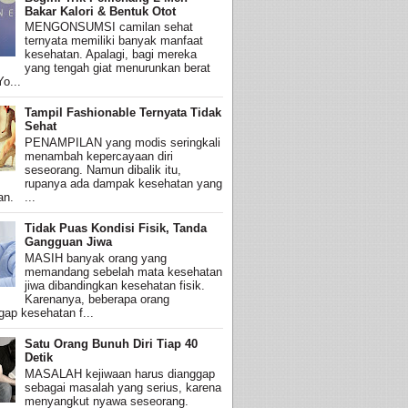
Bakar Kalori & Bentuk Otot
MENGONSUMSI camilan sehat
ternyata memiliki banyak manfaat
kesehatan. Apalagi, bagi mereka
yang tengah giat menurunkan berat
o...
Tampil Fashionable Ternyata Tidak
Sehat
PENAMPILAN yang modis seringkali
menambah kepercayaan diri
seseorang. Namun dibalik itu,
rupanya ada dampak kesehatan yang
an. ...
Tidak Puas Kondisi Fisik, Tanda
Gangguan Jiwa
MASIH banyak orang yang
memandang sebelah mata kesehatan
jiwa dibandingkan kesehatan fisik.
Karenanya, beberapa orang
ap kesehatan f...
Satu Orang Bunuh Diri Tiap 40
Detik
MASALAH kejiwaan harus dianggap
sebagai masalah yang serius, karena
menyangkut nyawa seseorang.