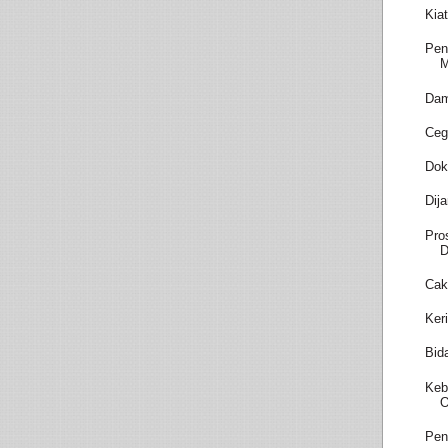
Kia
Pen
M
Dam
Ceg
Dok
Dij
Pro
D
Cak
Ker
Bid
Keb
O
Pen