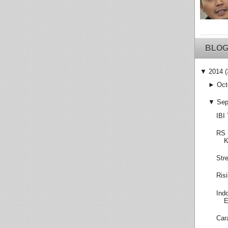
BLOG
▼
2014
(
►
Oct
▼
Sep
IBI
RS 
K
Str
Ris
Ind
E
Car