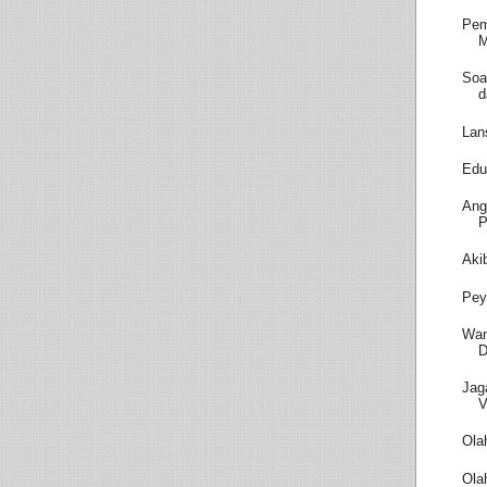
Pem
M
Soa
d
Lan
Edu
Ang
P
Aki
Pey
Wam
D
Jag
V
Ola
Ola