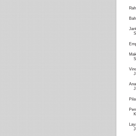
Rah
Bah
Jan
S
Emp
Mak
S
Vin
J
Ana
J
Pil
Pen
K
Lay