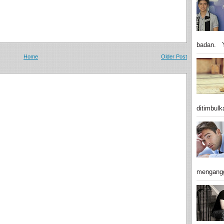
badan. Y
Home
Older Post
ditimbulk
mengangg