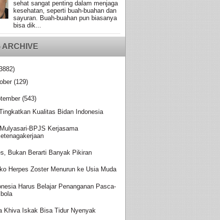
sehat sangat penting dalam menjaga
kesehatan, seperti buah-buahan dan
sayuran. Buah-buahan pun biasanya
bisa dik...
 ARCHIVE
3882)
ober
(129)
tember
(543)
 Tingkatkan Kualitas Bidan Indonesia
Mulyasari-BPJS Kerjasama
etenagakerjaan
es, Bukan Berarti Banyak Pikiran
iko Herpes Zoster Menurun ke Usia Muda
onesia Harus Belajar Penanganan Pasca-
bola
a Khiva Iskak Bisa Tidur Nyenyak