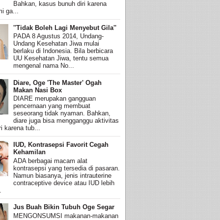
Bahkan, kasus bunuh diri karena
i ga...
''Tidak Boleh Lagi Menyebut Gila''
PADA 8 Agustus 2014, Undang-
Undang Kesehatan Jiwa mulai
berlaku di Indonesia. Bila berbicara
UU Kesehatan Jiwa, tentu semua
mengenal nama No...
Diare, Oge 'The Master' Ogah
Makan Nasi Box
DIARE merupakan gangguan
pencernaan yang membuat
seseorang tidak nyaman. Bahkan,
diare juga bisa mengganggu aktivitas
i karena tub...
IUD, Kontrasepsi Favorit Cegah
Kehamilan
ADA berbagai macam alat
kontrasepsi yang tersedia di pasaran.
Namun biasanya, jenis intrauterine
contraceptive device atau IUD lebih
.
Jus Buah Bikin Tubuh Oge Segar
MENGONSUMSI makanan-makanan