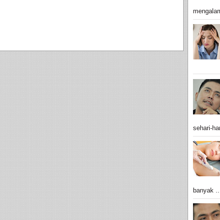
mengalam
sehari-har
banyak ..