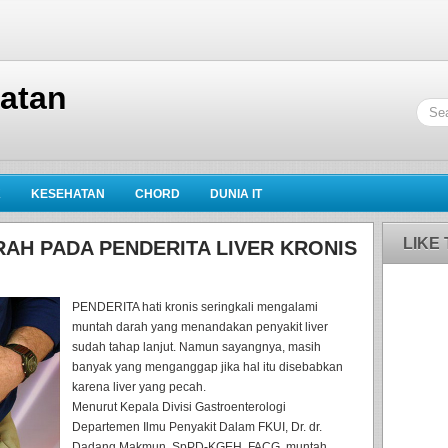
hatan
K
KESEHATAN
CHORD
DUNIA IT
LIKE
AH PADA PENDERITA LIVER KRONIS
PENDERITA hati kronis seringkali mengalami
muntah darah yang menandakan penyakit liver
sudah tahap lanjut. Namun sayangnya, masih
banyak yang menganggap jika hal itu disebabkan
karena liver yang pecah.
Menurut Kepala Divisi Gastroenterologi
Departemen Ilmu Penyakit Dalam FKUI, Dr. dr.
Dadang Makmun, SpPD-KGEH, FACG, muntah