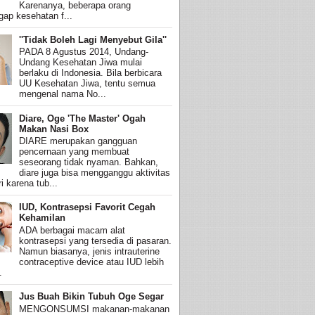
Karenanya, beberapa orang
ap kesehatan f...
''Tidak Boleh Lagi Menyebut Gila''
PADA 8 Agustus 2014, Undang-
Undang Kesehatan Jiwa mulai
berlaku di Indonesia. Bila berbicara
UU Kesehatan Jiwa, tentu semua
mengenal nama No...
Diare, Oge 'The Master' Ogah
Makan Nasi Box
DIARE merupakan gangguan
pencernaan yang membuat
seseorang tidak nyaman. Bahkan,
diare juga bisa mengganggu aktivitas
i karena tub...
IUD, Kontrasepsi Favorit Cegah
Kehamilan
ADA berbagai macam alat
kontrasepsi yang tersedia di pasaran.
Namun biasanya, jenis intrauterine
contraceptive device atau IUD lebih
.
Jus Buah Bikin Tubuh Oge Segar
MENGONSUMSI makanan-makanan