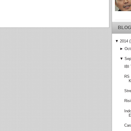
BLOG
▼
2014
(
►
Oct
▼
Sep
IBI
RS 
K
Str
Ris
Ind
E
Car