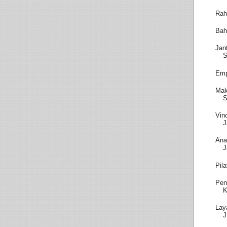
Rah
Bah
Jan
S
Emp
Mak
S
Vin
J
Ana
J
Pil
Pen
K
Lay