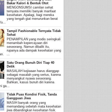
Bakar Kalori & Bentuk Otot
MENGONSUMSI camilan sehat
ternyata memiliki banyak manfaat
kesehatan. Apalagi, bagi mereka
yang tengah giat menurunkan berat
o...
Tampil Fashionable Ternyata Tidak
Sehat
PENAMPILAN yang modis seringkali
menambah kepercayaan diri
seseorang. Namun dibalik itu,
rupanya ada dampak kesehatan yang
an. ...
Satu Orang Bunuh Diri Tiap 40
Detik
MASALAH kejiwaan harus dianggap
sebagai masalah yang serius, karena
menyangkut nyawa seseorang.
Bahkan, kasus bunuh diri karena
i ga...
Tidak Puas Kondisi Fisik, Tanda
Gangguan Jiwa
MASIH banyak orang yang
memandang sebelah mata kesehatan
jiwa dibandingkan kesehatan fisik.