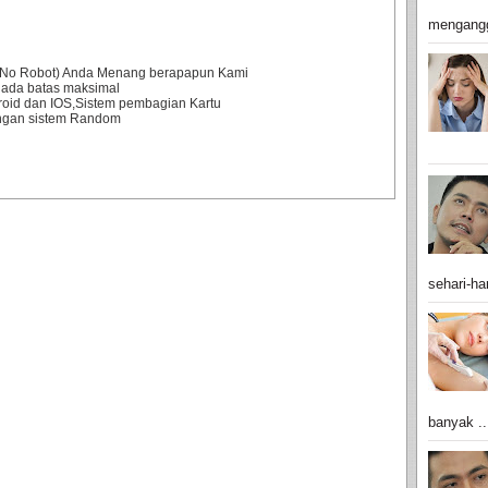
mengangg
0% No Robot) Anda Menang berapapun Kami
 ada batas maksimal
droid dan IOS,Sistem pembagian Kartu
engan sistem Random
sehari-har
banyak ..