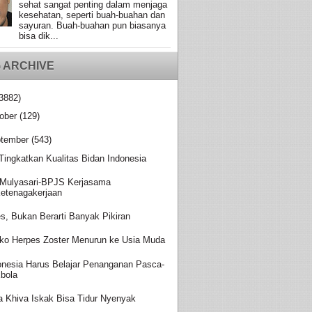
sehat sangat penting dalam menjaga
kesehatan, seperti buah-buahan dan
sayuran. Buah-buahan pun biasanya
bisa dik...
 ARCHIVE
3882)
ober
(129)
tember
(543)
 Tingkatkan Kualitas Bidan Indonesia
Mulyasari-BPJS Kerjasama
etenagakerjaan
es, Bukan Berarti Banyak Pikiran
iko Herpes Zoster Menurun ke Usia Muda
onesia Harus Belajar Penanganan Pasca-
bola
a Khiva Iskak Bisa Tidur Nyenyak