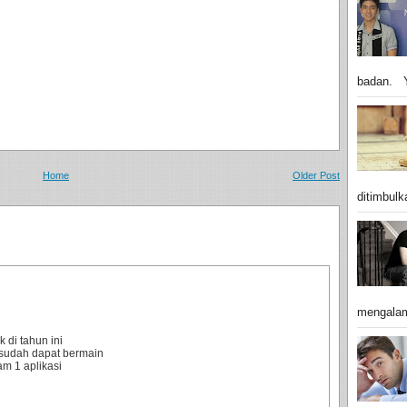
badan. Y
Home
Older Post
ditimbulk
mengalam
 di tahun ini
sudah dapat bermain
m 1 aplikasi