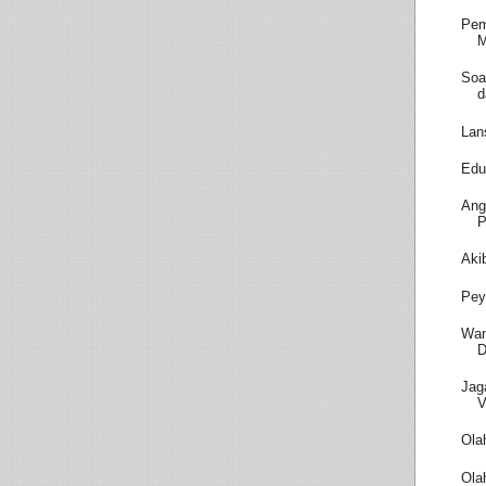
Pem
M
Soa
d
Lan
Edu
Ang
P
Aki
Pey
Wam
D
Jag
V
Ola
Ola