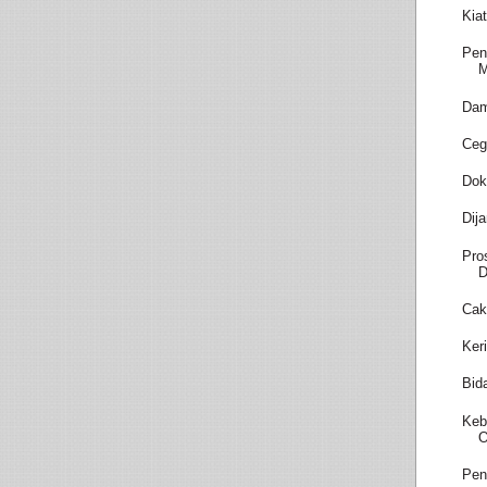
Kia
Pen
M
Dam
Ceg
Dok
Dij
Pro
D
Cak
Ker
Bid
Keb
O
Pen