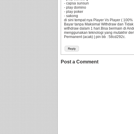
- capsa sunsun
- play domino
- play poker
- sakong
di sini tempat nya Player Vs Player ( 10
Bayar tanpa Maksimal Withdraw dan Tidak
withdraw dalam 1 hari.Bisa bermain di An
menggunakan teknologi yang mutakhir d
Permanent (acak) | pin bb : 58cd292c.
Reply
Post a Comment