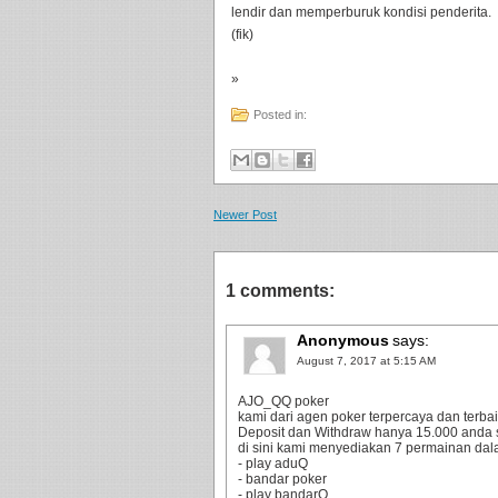
lendir dan memperburuk kondisi penderita.
(fik)
»
Posted in:
Newer Post
1 comments:
Anonymous
says:
August 7, 2017 at 5:15 AM
AJO_QQ poker
kami dari agen poker terpercaya dan terbaik
Deposit dan Withdraw hanya 15.000 anda 
di sini kami menyediakan 7 permainan dala
- play aduQ
- bandar poker
- play bandarQ