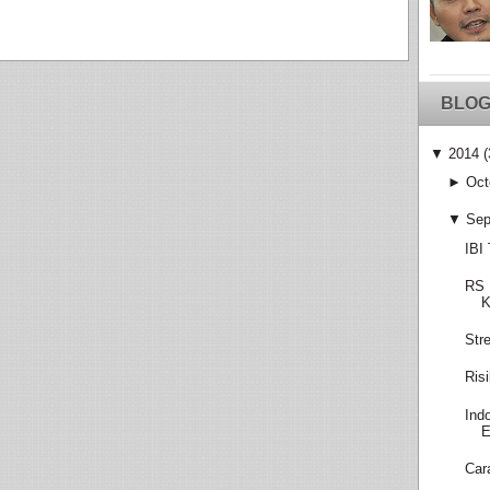
BLOG
▼
2014
(
►
Oct
▼
Sep
IBI
RS 
K
Str
Ris
Ind
E
Car