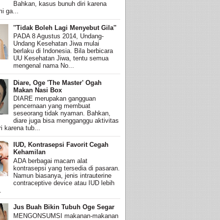
Bahkan, kasus bunuh diri karena
i ga...
''Tidak Boleh Lagi Menyebut Gila''
PADA 8 Agustus 2014, Undang-
Undang Kesehatan Jiwa mulai
berlaku di Indonesia. Bila berbicara
UU Kesehatan Jiwa, tentu semua
mengenal nama No...
Diare, Oge 'The Master' Ogah
Makan Nasi Box
DIARE merupakan gangguan
pencernaan yang membuat
seseorang tidak nyaman. Bahkan,
diare juga bisa mengganggu aktivitas
i karena tub...
IUD, Kontrasepsi Favorit Cegah
Kehamilan
ADA berbagai macam alat
kontrasepsi yang tersedia di pasaran.
Namun biasanya, jenis intrauterine
contraceptive device atau IUD lebih
.
Jus Buah Bikin Tubuh Oge Segar
MENGONSUMSI makanan-makanan