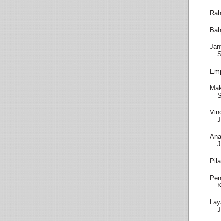
Rah
Bah
Jan
S
Emp
Mak
S
Vin
J
Ana
J
Pil
Pen
K
Lay