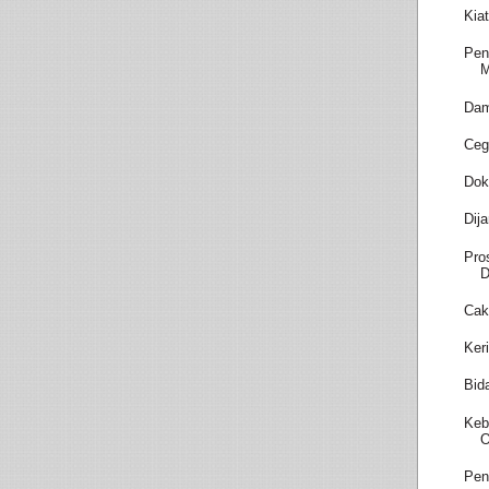
Kia
Pen
M
Dam
Ceg
Dok
Dij
Pro
D
Cak
Ker
Bid
Keb
O
Pen