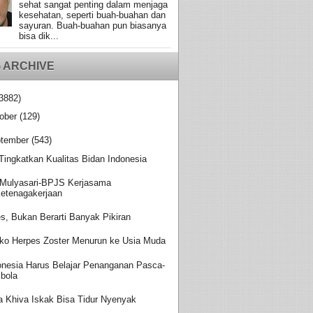
sehat sangat penting dalam menjaga
kesehatan, seperti buah-buahan dan
sayuran. Buah-buahan pun biasanya
bisa dik...
 ARCHIVE
3882)
ober
(129)
tember
(543)
 Tingkatkan Kualitas Bidan Indonesia
Mulyasari-BPJS Kerjasama
etenagakerjaan
es, Bukan Berarti Banyak Pikiran
iko Herpes Zoster Menurun ke Usia Muda
onesia Harus Belajar Penanganan Pasca-
bola
a Khiva Iskak Bisa Tidur Nyenyak