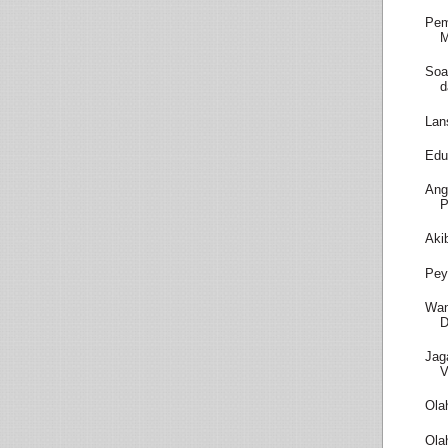
Pem
M
Soa
d
Lan
Edu
Ang
P
Aki
Pey
Wam
D
Jag
V
Ola
Ola