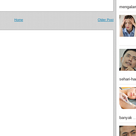
mengalam
Home
Older Post
sehari-har
banyak ..