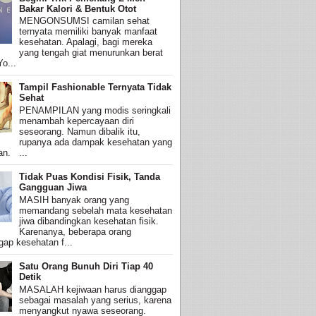
Bakar Kalori & Bentuk Otot
MENGONSUMSI camilan sehat
ternyata memiliki banyak manfaat
kesehatan. Apalagi, bagi mereka
yang tengah giat menurunkan berat
o...
Tampil Fashionable Ternyata Tidak
Sehat
PENAMPILAN yang modis seringkali
menambah kepercayaan diri
seseorang. Namun dibalik itu,
rupanya ada dampak kesehatan yang
an. ...
Tidak Puas Kondisi Fisik, Tanda
Gangguan Jiwa
MASIH banyak orang yang
memandang sebelah mata kesehatan
jiwa dibandingkan kesehatan fisik.
Karenanya, beberapa orang
ap kesehatan f...
Satu Orang Bunuh Diri Tiap 40
Detik
MASALAH kejiwaan harus dianggap
sebagai masalah yang serius, karena
menyangkut nyawa seseorang.