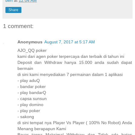
ben
at
12:04 AM
Share
1 comment:
Anonymous
August 7, 2017 at 5:17 AM
AJO_QQ poker
kami dari agen poker terpercaya dan terbaik di tahun ini
Deposit dan Withdraw hanya 15.000 anda sudah dapat
bermain
di sini kami menyediakan 7 permainan dalam 1 aplikasi
- play aduQ
- bandar poker
- play bandarQ
- capsa sunsun
- play domino
- play poker
- sakong
di sini tempat nya Player Vs Player ( 100% No Robot) Anda
Menang berapapun Kami
Bayar tanpa Maksimal Withdraw dan Tidak ada batas