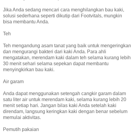
Jika Anda sedang mencari cara menghilangkan bau kaki,
solusi sederhana seperti dikutip dari Footvitals, mungkin
bisa membantu Anda.
Teh
Teh mengandung asam tanat yang baik untuk mengeringkan
dan mengurangi bakteri dari kaki Anda. Para ahli
mengatakan, merendam kaki dalam teh selama kurang lebih
30 menit sehari selama sepekan dapat membantu
menyingkirkan bau kaki.
Air garam
Anda dapat menggunakan setengah cangkir garam dalam
satu liter air untuk merendam kaki, selama kurang lebih 20
menit setiap hari. Jangan bilas kaki Anda setelah kaki
direndam, langsung keringkan kaki dengan benar sebelum
memulai aktivitas.
Pemutih pakaian