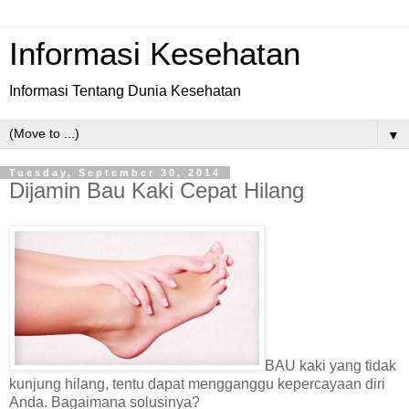
Informasi Kesehatan
Informasi Tentang Dunia Kesehatan
▼
Tuesday, September 30, 2014
Dijamin Bau Kaki Cepat Hilang
BAU kaki yang tidak
kunjung hilang, tentu dapat mengganggu kepercayaan diri
Anda. Bagaimana solusinya?