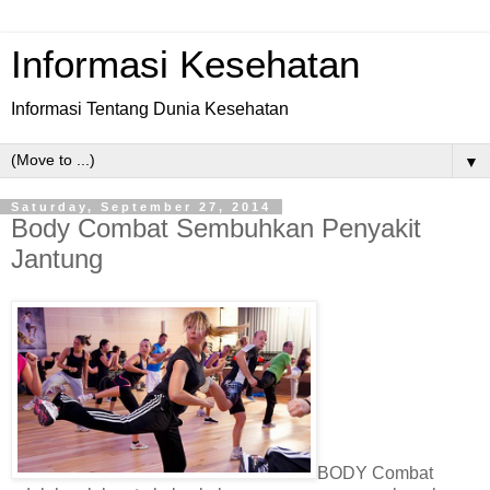
Informasi Kesehatan
Informasi Tentang Dunia Kesehatan
▼
Saturday, September 27, 2014
Body Combat Sembuhkan Penyakit
Jantung
BODY Combat