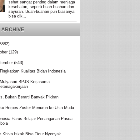
sehat sangat penting dalam menjaga
kesehatan, seperti buah-buahan dan
sayuran. Buah-buahan pun biasanya
bisa dik...
 ARCHIVE
3882)
ober
(129)
tember
(543)
 Tingkatkan Kualitas Bidan Indonesia
Mulyasari-BPJS Kerjasama
etenagakerjaan
es, Bukan Berarti Banyak Pikiran
iko Herpes Zoster Menurun ke Usia Muda
onesia Harus Belajar Penanganan Pasca-
bola
a Khiva Iskak Bisa Tidur Nyenyak