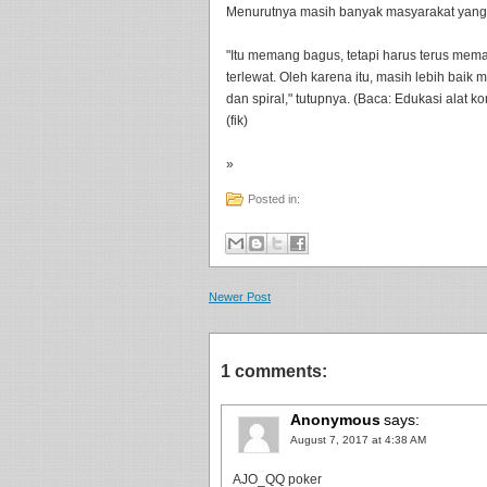
Menurutnya masih banyak masyarakat yang 
"Itu memang bagus, tetapi harus terus mema
terlewat. Oleh karena itu, masih lebih bai
dan spiral," tutupnya. (Baca: Edukasi alat ko
(fik)
»
Posted in:
Newer Post
1 comments:
Anonymous
says:
August 7, 2017 at 4:38 AM
AJO_QQ poker