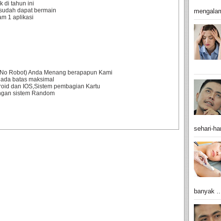
 di tahun ini
sudah dapat bermain
mengalam
m 1 aplikasi
0% No Robot) Anda Menang berapapun Kami
 ada batas maksimal
droid dan IOS,Sistem pembagian Kartu
engan sistem Random
sehari-har
banyak ..