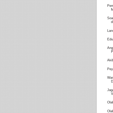
Pem
M
Soa
d
Lan
Edu
Ang
P
Aki
Pey
Wam
D
Jag
V
Ola
Ola