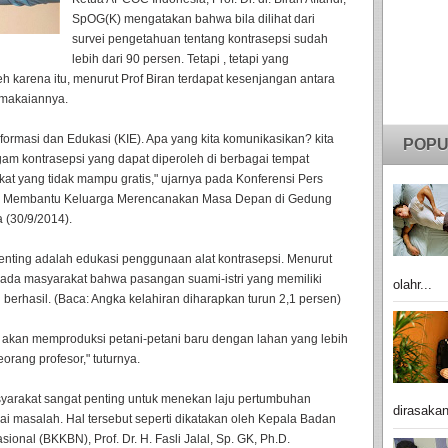
SpOG(K) mengatakan bahwa bila dilihat dari
survei pengetahuan tentang kontrasepsi sudah
lebih dari 90 persen. Tetapi , tetapi yang
 karena itu, menurut Prof Biran terdapat kesenjangan antara
emakaiannya.
formasi dan Edukasi (KIE). Apa yang kita komunikasikan? kita
POPU
am kontrasepsi yang dapat diperoleh di berbagai tempat
akat yang tidak mampu gratis," ujarnya pada Konferensi Pers
si Membantu Keluarga Merencanakan Masa Depan di Gedung
 (30/9/2014).
 penting adalah edukasi penggunaan alat kontrasepsi. Menurut
epada masyarakat bahwa pasangan suami-istri yang memiliki
olahr...
 berhasil. (Baca: Angka kelahiran diharapkan turun 2,1 persen)
 akan memproduksi petani-petani baru dengan lahan yang lebih
orang profesor," tuturnya.
yarakat sangat penting untuk menekan laju pertumbuhan
dirasakan
i masalah. Hal tersebut seperti dikatakan oleh Kepala Badan
al (BKKBN), Prof. Dr. H. Fasli Jalal, Sp. GK, Ph.D.