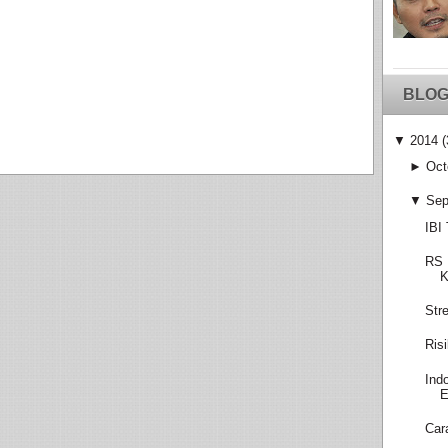
BLOG
▼
2014
(
►
Oct
▼
Sep
IBI
RS 
K
Str
Ris
Ind
E
Car