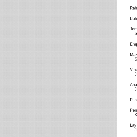
Rah
Bah
Jan
S
Emp
Mak
S
Vin
J
Ana
J
Pil
Pen
K
Lay