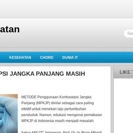
hatan
K
KESEHATAN
CHORD
DUNIA IT
LIKE
SI JANGKA PANJANG MASIH
METODE Penggunaan Kontrasepsi Jangka
Panjang (MPKJP) dinilai sebagai cara paling
efektif untuk menekan laju pertumbuhan
penduduk. Namun, edukasi mengenai pemakaian
MPKJP di Indonesia masih menjadi masalah.
Ketua APCOC Indonesia, Prof. Dr. dr. Biran Affandi,