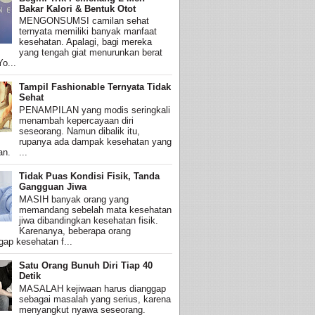
Bakar Kalori & Bentuk Otot
MENGONSUMSI camilan sehat
ternyata memiliki banyak manfaat
kesehatan. Apalagi, bagi mereka
yang tengah giat menurunkan berat
o...
Tampil Fashionable Ternyata Tidak
Sehat
PENAMPILAN yang modis seringkali
menambah kepercayaan diri
seseorang. Namun dibalik itu,
rupanya ada dampak kesehatan yang
an. ...
Tidak Puas Kondisi Fisik, Tanda
Gangguan Jiwa
MASIH banyak orang yang
memandang sebelah mata kesehatan
jiwa dibandingkan kesehatan fisik.
Karenanya, beberapa orang
ap kesehatan f...
Satu Orang Bunuh Diri Tiap 40
Detik
MASALAH kejiwaan harus dianggap
sebagai masalah yang serius, karena
menyangkut nyawa seseorang.