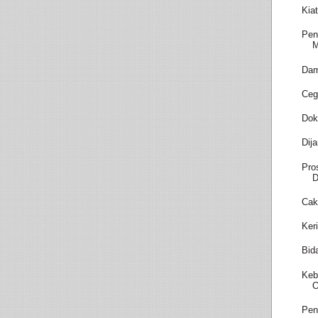
Kia
Pen
M
Dam
Ceg
Dok
Dij
Pro
D
Cak
Ker
Bid
Keb
O
Pen