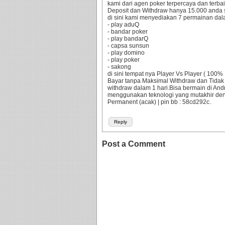
kami dari agen poker terpercaya dan terbaik
Deposit dan Withdraw hanya 15.000 anda 
di sini kami menyediakan 7 permainan dala
- play aduQ
- bandar poker
- play bandarQ
- capsa sunsun
- play domino
- play poker
- sakong
di sini tempat nya Player Vs Player ( 10
Bayar tanpa Maksimal Withdraw dan Tidak
withdraw dalam 1 hari.Bisa bermain di An
menggunakan teknologi yang mutakhir d
Permanent (acak) | pin bb : 58cd292c.
Reply
Post a Comment