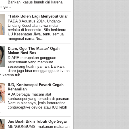
Bahkan, kasus bunuh diri karena
i ga...
''Tidak Boleh Lagi Menyebut Gila''
PADA 8 Agustus 2014, Undang-
Undang Kesehatan Jiwa mulai
berlaku di Indonesia. Bila berbicara
UU Kesehatan Jiwa, tentu semua
mengenal nama No...
Diare, Oge 'The Master' Ogah
Makan Nasi Box
DIARE merupakan gangguan
pencernaan yang membuat
seseorang tidak nyaman. Bahkan,
diare juga bisa mengganggu aktivitas
i karena tub...
IUD, Kontrasepsi Favorit Cegah
Kehamilan
ADA berbagai macam alat
kontrasepsi yang tersedia di pasaran.
Namun biasanya, jenis intrauterine
contraceptive device atau IUD lebih
.
Jus Buah Bikin Tubuh Oge Segar
MENGONSUMSI makanan-makanan