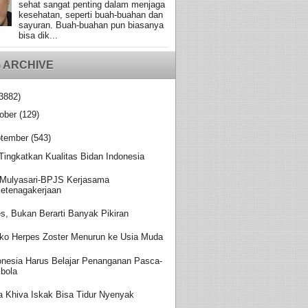
sehat sangat penting dalam menjaga
kesehatan, seperti buah-buahan dan
sayuran. Buah-buahan pun biasanya
bisa dik...
 ARCHIVE
3882)
ober
(129)
tember
(543)
 Tingkatkan Kualitas Bidan Indonesia
Mulyasari-BPJS Kerjasama
etenagakerjaan
es, Bukan Berarti Banyak Pikiran
iko Herpes Zoster Menurun ke Usia Muda
onesia Harus Belajar Penanganan Pasca-
bola
a Khiva Iskak Bisa Tidur Nyenyak