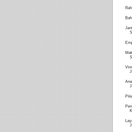
Rah
Bah
Jan
S
Emp
Mak
S
Vin
J
Ana
J
Pil
Pen
K
Lay