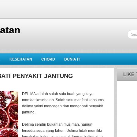
hatan
K
KESEHATAN
CHORD
DUNIA IT
LIKE
ATI PENYAKIT JANTUNG
DELIMA adalah salah satu buah yang kaya
manfaat kesehatan. Salah satu manfaat konsumsi
delima yakni mencegah dan mengobati penyakit
jantung.
Delima sendiri bukanlah musiman, namun
tersedia sepanjang tahun. Delima tidak memiliki
lemak dan kalori, tetapi sarat dengan kalium dan