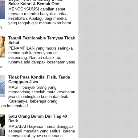
Bakar Kalori & Bentuk Otot
MENGONSUMSI camilan sehat
ternyata memiliki banyak manfaat
kesehatan. Apalagi, bagi mereka
yang tengah giat menurunkan berat
o...
Tampil Fashionable Ternyata Tidak
Sehat
PENAMPILAN yang modis seringkali
menambah kepercayaan diri
seseorang. Namun dibalik itu,
rupanya ada dampak kesehatan yang
an. ...
Tidak Puas Kondisi Fisik, Tanda
Gangguan Jiwa
MASIH banyak orang yang
memandang sebelah mata kesehatan
jiwa dibandingkan kesehatan fisik.
Karenanya, beberapa orang
ap kesehatan f...
Satu Orang Bunuh Diri Tiap 40
Detik
MASALAH kejiwaan harus dianggap
sebagai masalah yang serius, karena
menyangkut nyawa seseorang.