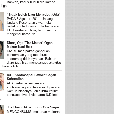
Bahkan, kasus bunuh diri karena
i ga...
''Tidak Boleh Lagi Menyebut Gila''
PADA 8 Agustus 2014, Undang-
Undang Kesehatan Jiwa mulai
berlaku di Indonesia. Bila berbicara
UU Kesehatan Jiwa, tentu semua
mengenal nama No...
Diare, Oge 'The Master' Ogah
Makan Nasi Box
DIARE merupakan gangguan
pencernaan yang membuat
seseorang tidak nyaman. Bahkan,
diare juga bisa mengganggu aktivitas
i karena tub...
IUD, Kontrasepsi Favorit Cegah
Kehamilan
ADA berbagai macam alat
kontrasepsi yang tersedia di pasaran.
Namun biasanya, jenis intrauterine
contraceptive device atau IUD lebih
.
Jus Buah Bikin Tubuh Oge Segar
MENGONSUMSI makanan-makanan