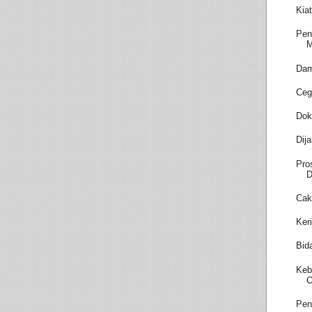
Kia
Pen
M
Dam
Ceg
Dok
Dij
Pro
D
Cak
Ker
Bid
Keb
O
Pen