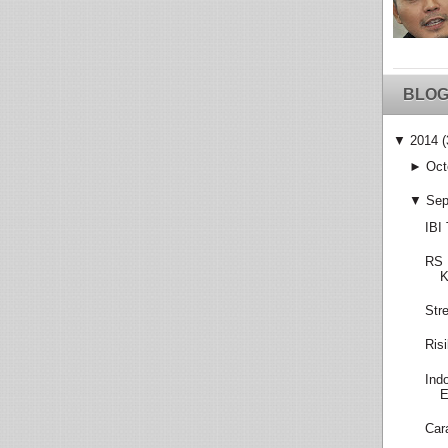
BLOG
▼
2014
(
►
Oct
▼
Sep
IBI
RS 
K
Str
Ris
Ind
E
Car