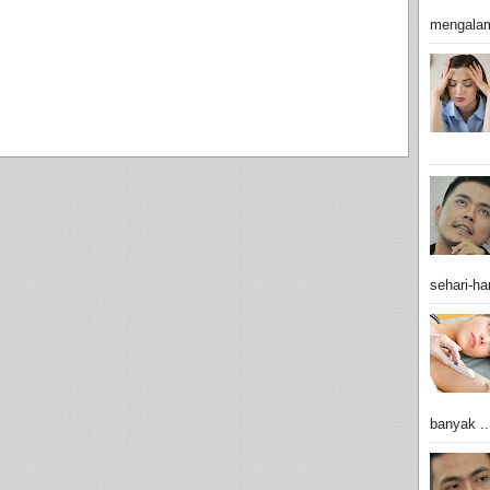
mengalam
sehari-har
banyak ..