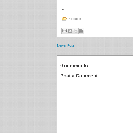
»
Posted in:
Newer Post
0 comments:
Post a Comment