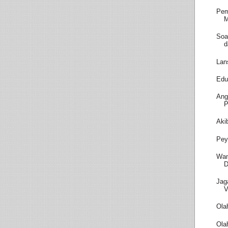
Pem
M
Soa
d
Lan
Edu
Ang
P
Aki
Pey
Wam
D
Jag
V
Ola
Ola