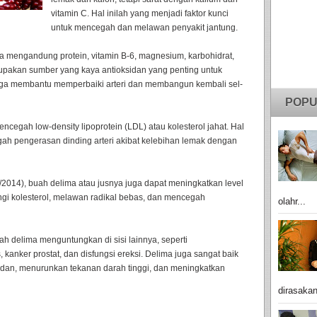
vitamin C. Hal inilah yang menjadi faktor kunci
untuk mencegah dan melawan penyakit jantung.
ga mengandung protein, vitamin B-6, magnesium, karbohidrat,
upakan sumber yang kaya antioksidan yang penting untuk
 juga membantu memperbaiki arteri dan membangun kembali sel-
POPU
cegah low-density lipoprotein (LDL) atau kolesterol jahat. Hal
gah pengerasan dinding arteri akibat kelebihan lemak dengan
9/2014), buah delima atau jusnya juga dapat meningkatkan level
gi kolesterol, melawan radikal bebas, dan mencegah
olahr...
h delima menguntungkan di sisi lainnya, seperti
kanker prostat, dan disfungsi ereksi. Delima juga sangat baik
adan, menurunkan tekanan darah tinggi, dan meningkatkan
dirasakan