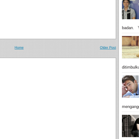
badan. Y
Home
Older Post
ditimbulk
mengangg