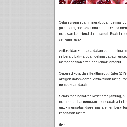
Selain vitamin dan mineral, buah delima ju
gula alami, dan serat makanan. Delima mer
melawan kolesterol dalam arteri. Buah ini
sel yang rusak.
Antioksidan yang ada dalam buah delima men
ini berarti bahwa buah delima dapat mence
membebaskan arteri dari lemak tersebut.
Seperti dikutip dari Healthmeup, Rabu (24/
oksigen dalam darah. Antioksidan menguran
pembekuan darah.
Selain meningkatkan kesehatan jantung, bua
memperlambat penuaan, mencegah arthritis, 
untuk mengatasi diare, manajemen berat b
kesehatan mental.
(fik)