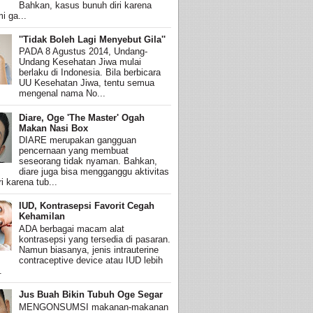
Bahkan, kasus bunuh diri karena
i ga...
''Tidak Boleh Lagi Menyebut Gila''
PADA 8 Agustus 2014, Undang-
Undang Kesehatan Jiwa mulai
berlaku di Indonesia. Bila berbicara
UU Kesehatan Jiwa, tentu semua
mengenal nama No...
Diare, Oge 'The Master' Ogah
Makan Nasi Box
DIARE merupakan gangguan
pencernaan yang membuat
seseorang tidak nyaman. Bahkan,
diare juga bisa mengganggu aktivitas
i karena tub...
IUD, Kontrasepsi Favorit Cegah
Kehamilan
ADA berbagai macam alat
kontrasepsi yang tersedia di pasaran.
Namun biasanya, jenis intrauterine
contraceptive device atau IUD lebih
.
Jus Buah Bikin Tubuh Oge Segar
MENGONSUMSI makanan-makanan