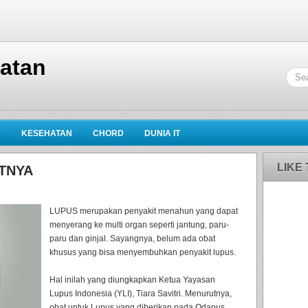
hatan
K
KESEHATAN
CHORD
DUNIA IT
LIKE
TNYA
LUPUS merupakan penyakit menahun yang dapat
menyerang ke multi organ seperti jantung, paru-
paru dan ginjal. Sayangnya, belum ada obat
khusus yang bisa menyembuhkan penyakit lupus.
Hal inilah yang diungkapkan Ketua Yayasan
Lupus Indonesia (YLI), Tiara Savitri. Menurutnya,
obat untuk Lupus yang diberikan pada Odapus