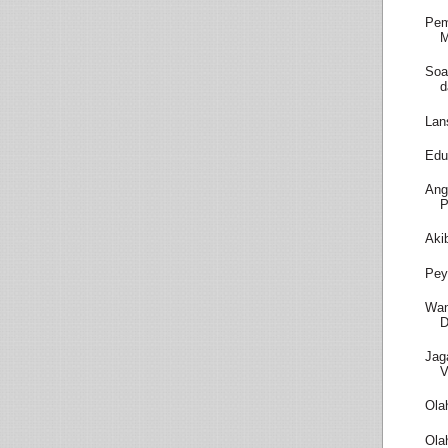
Pem
M
Soa
d
Lan
Edu
Ang
P
Aki
Pey
Wam
D
Jag
V
Ola
Ola