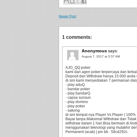
Newer Post
1 comments:
Anonymous
says:
August 7, 2017 at 5:57 AM
AJO_QQ poker
kami dari agen poker terpercaya dan terbaik
Deposit dan Withdraw hanya 15.000 anda 
di sini kami menyediakan 7 permainan dala
- play aduQ
- bandar poker
- play bandarQ
- capsa sunsun
- play domino
- play poker
- sakong
di sini tempat nya Player Vs Player ( 10
Bayar tanpa Maksimal Withdraw dan Tidak
withdraw dalam 1 hari.Bisa bermain di An
menggunakan teknologi yang mutakhir d
Permanent (acak) | pin bb : 58cd292c.