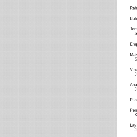
Rah
Bah
Jan
S
Emp
Mak
S
Vin
J
Ana
J
Pil
Pen
K
Lay