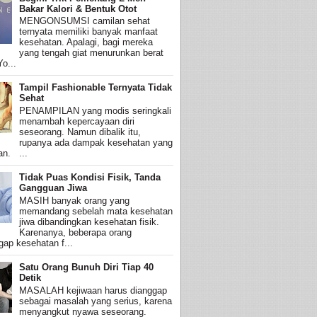
Bakar Kalori & Bentuk Otot
MENGONSUMSI camilan sehat
ternyata memiliki banyak manfaat
kesehatan. Apalagi, bagi mereka
yang tengah giat menurunkan berat
o...
Tampil Fashionable Ternyata Tidak
Sehat
PENAMPILAN yang modis seringkali
menambah kepercayaan diri
seseorang. Namun dibalik itu,
rupanya ada dampak kesehatan yang
an. ...
Tidak Puas Kondisi Fisik, Tanda
Gangguan Jiwa
MASIH banyak orang yang
memandang sebelah mata kesehatan
jiwa dibandingkan kesehatan fisik.
Karenanya, beberapa orang
ap kesehatan f...
Satu Orang Bunuh Diri Tiap 40
Detik
MASALAH kejiwaan harus dianggap
sebagai masalah yang serius, karena
menyangkut nyawa seseorang.