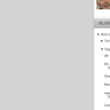
BLOG
▼
2014
(
►
Oct
▼
Sep
IBI
RS 
K
Str
Ris
Ind
E
Car