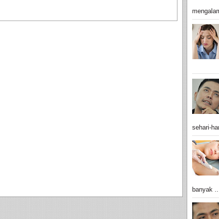
mengalam
sehari-har
banyak ..