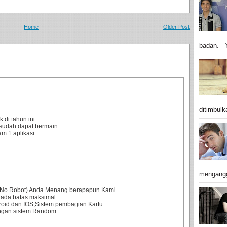
Home
Older Post
badan. Y
ditimbulk
 di tahun ini
sudah dapat bermain
m 1 aplikasi
mengangg
0% No Robot) Anda Menang berapapun Kami
 ada batas maksimal
droid dan IOS,Sistem pembagian Kartu
engan sistem Random