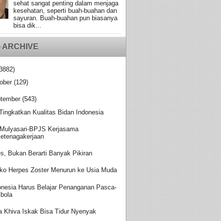
sehat sangat penting dalam menjaga
kesehatan, seperti buah-buahan dan
sayuran. Buah-buahan pun biasanya
bisa dik...
 ARCHIVE
3882)
ober
(129)
tember
(543)
 Tingkatkan Kualitas Bidan Indonesia
Mulyasari-BPJS Kerjasama
etenagakerjaan
es, Bukan Berarti Banyak Pikiran
iko Herpes Zoster Menurun ke Usia Muda
onesia Harus Belajar Penanganan Pasca-
bola
a Khiva Iskak Bisa Tidur Nyenyak