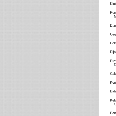
Kia
Pen
M
Dam
Ceg
Dok
Dij
Pro
D
Cak
Ker
Bid
Keb
O
Pen