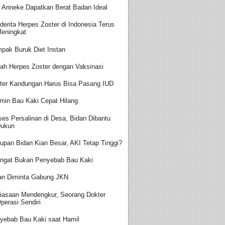
t Anneke Dapatkan Berat Badan Ideal
derita Herpes Zoster di Indonesia Terus
eningkat
pak Buruk Diet Instan
ah Herpes Zoster dengan Vaksinasi
ter Kandungan Harus Bisa Pasang IUD
amin Bau Kaki Cepat Hilang
ses Persalinan di Desa, Bidan Dibantu
ukun
upan Bidan Kian Besar, AKI Tetap Tinggi?
ingat Bukan Penyebab Bau Kaki
an Diminta Gabung JKN
iasaan Mendengkur, Seorang Dokter
perasi Sendiri
yebab Bau Kaki saat Hamil