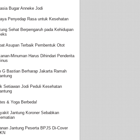
asia Bugar Anneke Jodi
aya Penyedap Rasa untuk Kesehatan
tung Sehat Berpengaruh pada Kehidupan
eks
at Asupan Terbaik Pembentuk Otot
anan-Minuman Harus Dihindari Penderita
inus
o G Bastian Berharap Jakarta Ramah
antung
k Setiawan Jodi Peduli Kesehatan
antung
ates & Yoga Berbeda!
yakit Jantung Koroner Sebabkan
ematian
anan Jantung Peserta BPJS Di-Cover
JKN