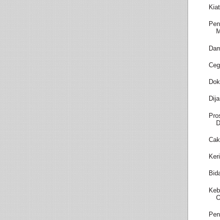
Kia
Pen
M
Dam
Ceg
Dok
Dij
Pro
D
Cak
Ker
Bid
Keb
O
Pen