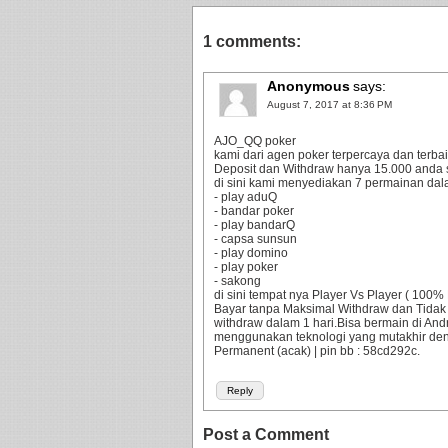
1 comments:
Anonymous
says:
August 7, 2017 at 8:36 PM
AJO_QQ poker
kami dari agen poker terpercaya dan terbaik
Deposit dan Withdraw hanya 15.000 anda 
di sini kami menyediakan 7 permainan dala
- play aduQ
- bandar poker
- play bandarQ
- capsa sunsun
- play domino
- play poker
- sakong
di sini tempat nya Player Vs Player ( 10
Bayar tanpa Maksimal Withdraw dan Tidak
withdraw dalam 1 hari.Bisa bermain di An
menggunakan teknologi yang mutakhir d
Permanent (acak) | pin bb : 58cd292c.
Reply
Post a Comment