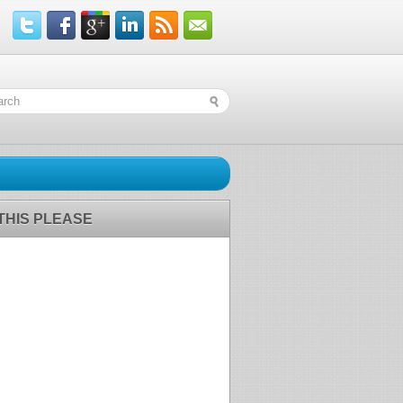
 THIS PLEASE