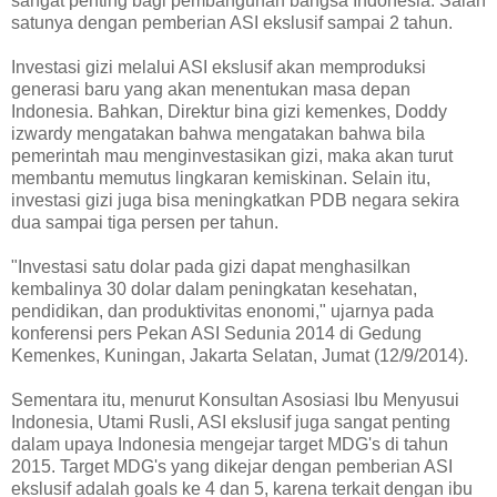
sangat penting bagi pembangunan bangsa Indonesia. Salah
satunya dengan pemberian ASI ekslusif sampai 2 tahun.
Investasi gizi melalui ASI ekslusif akan memproduksi
generasi baru yang akan menentukan masa depan
Indonesia. Bahkan, Direktur bina gizi kemenkes, Doddy
izwardy mengatakan bahwa mengatakan bahwa bila
pemerintah mau menginvestasikan gizi, maka akan turut
membantu memutus lingkaran kemiskinan. Selain itu,
investasi gizi juga bisa meningkatkan PDB negara sekira
dua sampai tiga persen per tahun.
"Investasi satu dolar pada gizi dapat menghasilkan
kembalinya 30 dolar dalam peningkatan kesehatan,
pendidikan, dan produktivitas enonomi," ujarnya pada
konferensi pers Pekan ASI Sedunia 2014 di Gedung
Kemenkes, Kuningan, Jakarta Selatan, Jumat (12/9/2014).
Sementara itu, menurut Konsultan Asosiasi Ibu Menyusui
Indonesia, Utami Rusli, ASI ekslusif juga sangat penting
dalam upaya Indonesia mengejar target MDG's di tahun
2015. Target MDG's yang dikejar dengan pemberian ASI
ekslusif adalah goals ke 4 dan 5, karena terkait dengan ibu