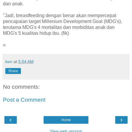
dan anak.
"Jadi, breastfeeding dengan benar akan mempercepat
pencapaian target Millenium Development Goal (MDG's),
terutama MDG's 4 mortalitas dan morbiditas anak dan
MDG's 5 kualitas hidup ibu. (fik)
»
ben
at
5:04 AM
Share
No comments:
Post a Comment
‹
›
Home
View web version