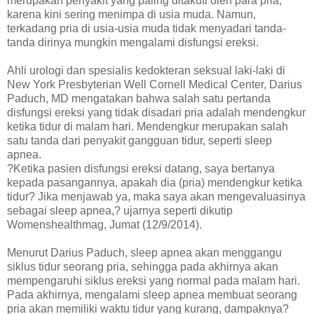
merupakan penyakit yang paling ditakuti oleh para pria,
karena kini sering menimpa di usia muda. Namun,
terkadang pria di usia-usia muda tidak menyadari tanda-
tanda dirinya mungkin mengalami disfungsi ereksi.
Ahli urologi dan spesialis kedokteran seksual laki-laki di
New York Presbyterian Well Cornell Medical Center, Darius
Paduch, MD mengatakan bahwa salah satu pertanda
disfungsi ereksi yang tidak disadari pria adalah mendengkur
ketika tidur di malam hari. Mendengkur merupakan salah
satu tanda dari penyakit gangguan tidur, seperti sleep
apnea.
?Ketika pasien disfungsi ereksi datang, saya bertanya
kepada pasangannya, apakah dia (pria) mendengkur ketika
tidur? Jika menjawab ya, maka saya akan mengevaluasinya
sebagai sleep apnea,? ujarnya seperti dikutip
Womenshealthmag, Jumat (12/9/2014).
Menurut Darius Paduch, sleep apnea akan menggangu
siklus tidur seorang pria, sehingga pada akhirnya akan
mempengaruhi siklus ereksi yang normal pada malam hari.
Pada akhirnya, mengalami sleep apnea membuat seorang
pria akan memiliki waktu tidur yang kurang, dampaknya?