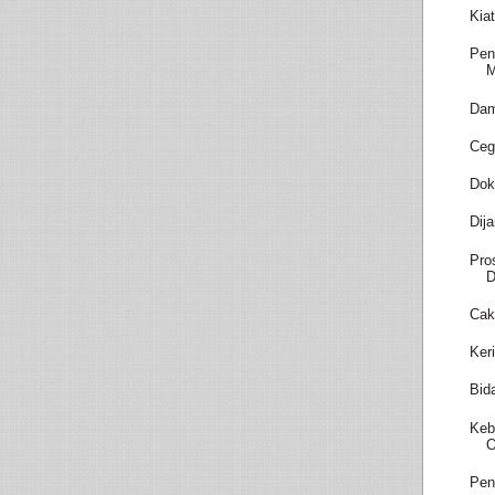
Kia
Pen
M
Dam
Ceg
Dok
Dij
Pro
D
Cak
Ker
Bid
Keb
O
Pen