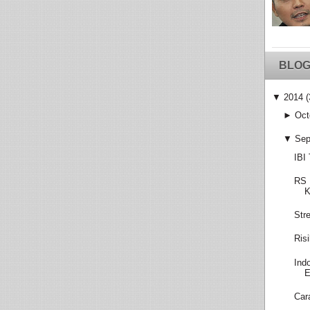
BLOG
▼
2014
(
►
Oct
▼
Sep
IBI
RS 
K
Str
Ris
Ind
E
Car