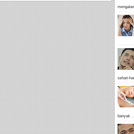
mengalam
sehari-har
banyak ..