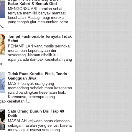
Bakar Kalori & Bentuk Otot
MENGONSUMSI camilan sehat
ternyata memiliki banyak manfaat
kesehatan. Apalagi, bagi mereka
yang tengah giat menurunkan berat
o...
Tampil Fashionable Ternyata Tidak
Sehat
PENAMPILAN yang modis seringkali
menambah kepercayaan diri
seseorang. Namun dibalik itu,
rupanya ada dampak kesehatan yang
an. ...
Tidak Puas Kondisi Fisik, Tanda
Gangguan Jiwa
MASIH banyak orang yang
memandang sebelah mata kesehatan
jiwa dibandingkan kesehatan fisik.
Karenanya, beberapa orang
ap kesehatan f...
Satu Orang Bunuh Diri Tiap 40
Detik
MASALAH kejiwaan harus dianggap
sebagai masalah yang serius, karena
menyangkut nyawa seseorang.