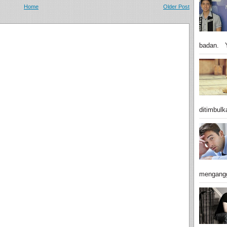
Home
Older Post
badan. Y
ditimbulk
mengangg