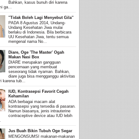
Bahkan, kasus bunuh diri karena
i ga...
''Tidak Boleh Lagi Menyebut Gila''
PADA 8 Agustus 2014, Undang-
Undang Kesehatan Jiwa mulai
berlaku di Indonesia. Bila berbicara
UU Kesehatan Jiwa, tentu semua
mengenal nama No...
Diare, Oge 'The Master' Ogah
Makan Nasi Box
DIARE merupakan gangguan
pencernaan yang membuat
seseorang tidak nyaman. Bahkan,
diare juga bisa mengganggu aktivitas
i karena tub...
IUD, Kontrasepsi Favorit Cegah
Kehamilan
ADA berbagai macam alat
kontrasepsi yang tersedia di pasaran.
Namun biasanya, jenis intrauterine
contraceptive device atau IUD lebih
.
Jus Buah Bikin Tubuh Oge Segar
MENGONSUMSI makanan-makanan