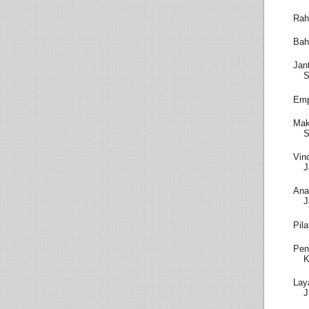
Rah
Bah
Jan
S
Emp
Mak
S
Vin
J
Ana
J
Pil
Pen
K
Lay