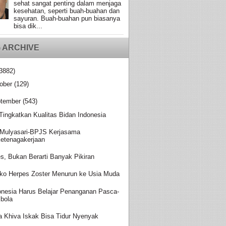
sehat sangat penting dalam menjaga
kesehatan, seperti buah-buahan dan
sayuran. Buah-buahan pun biasanya
bisa dik...
 ARCHIVE
3882)
ober
(129)
tember
(543)
 Tingkatkan Kualitas Bidan Indonesia
Mulyasari-BPJS Kerjasama
etenagakerjaan
es, Bukan Berarti Banyak Pikiran
iko Herpes Zoster Menurun ke Usia Muda
onesia Harus Belajar Penanganan Pasca-
bola
a Khiva Iskak Bisa Tidur Nyenyak