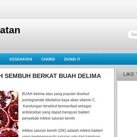
hatan
K
KESEHATAN
CHORD
DUNIA IT
LIKE
IH SEMBUH BERKAT BUAH DELIMA
BUAH delima atau yang populer disebut
pomegranate diketahui kaya akan vitamin C.
Kandungan tersebut bermanfaat sebagai
antioksidan yang dapat mengusir bakteri
penyebab infeksi saluran kemih.
Infeksi saluran kemih (ISK) adalah infeksi bakteri
yang mempengaruhi saluran urin dari kandung