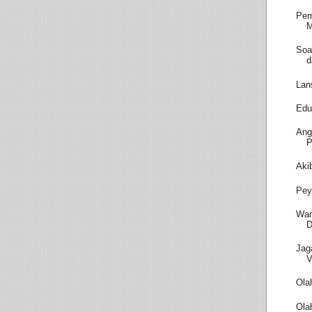
Pem
M
Soa
d
Lan
Edu
Ang
P
Aki
Pey
Wam
D
Jag
V
Ola
Ola