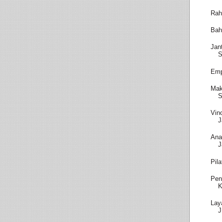
Rah
Bah
Jan
S
Emp
Mak
S
Vin
J
Ana
J
Pil
Pen
K
Lay