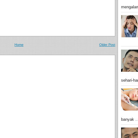
mengalam
Home
Older Post
sehari-har
banyak ..