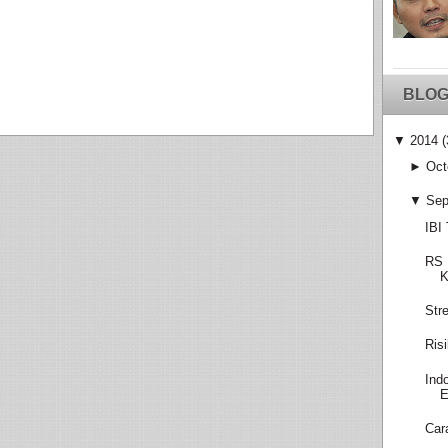
BLOG
▼
2014
(
►
Oct
▼
Sep
IBI
RS 
K
Str
Ris
Ind
E
Car