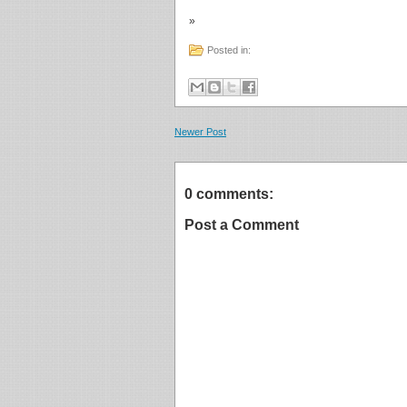
»
Posted in:
Newer Post
0 comments:
Post a Comment