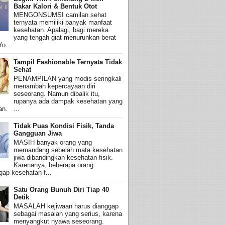
Bakar Kalori & Bentuk Otot
MENGONSUMSI camilan sehat
ternyata memiliki banyak manfaat
kesehatan. Apalagi, bagi mereka
yang tengah giat menurunkan berat
o...
Tampil Fashionable Ternyata Tidak
Sehat
PENAMPILAN yang modis seringkali
menambah kepercayaan diri
seseorang. Namun dibalik itu,
rupanya ada dampak kesehatan yang
an. ...
Tidak Puas Kondisi Fisik, Tanda
Gangguan Jiwa
MASIH banyak orang yang
memandang sebelah mata kesehatan
jiwa dibandingkan kesehatan fisik.
Karenanya, beberapa orang
ap kesehatan f...
Satu Orang Bunuh Diri Tiap 40
Detik
MASALAH kejiwaan harus dianggap
sebagai masalah yang serius, karena
menyangkut nyawa seseorang.