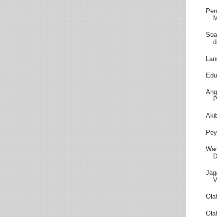
Pem
M
Soa
d
Lan
Edu
Ang
P
Aki
Pey
Wam
D
Jag
V
Ola
Ola