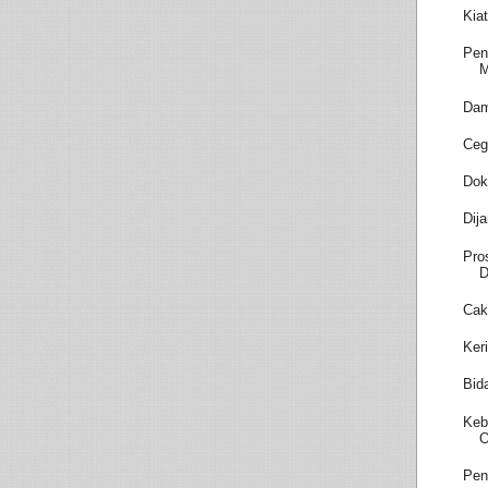
Kia
Pen
M
Dam
Ceg
Dok
Dij
Pro
D
Cak
Ker
Bid
Keb
O
Pen