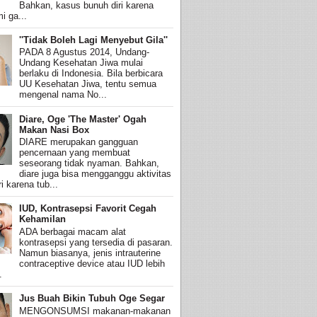
Bahkan, kasus bunuh diri karena
i ga...
''Tidak Boleh Lagi Menyebut Gila''
PADA 8 Agustus 2014, Undang-
Undang Kesehatan Jiwa mulai
berlaku di Indonesia. Bila berbicara
UU Kesehatan Jiwa, tentu semua
mengenal nama No...
Diare, Oge 'The Master' Ogah
Makan Nasi Box
DIARE merupakan gangguan
pencernaan yang membuat
seseorang tidak nyaman. Bahkan,
diare juga bisa mengganggu aktivitas
i karena tub...
IUD, Kontrasepsi Favorit Cegah
Kehamilan
ADA berbagai macam alat
kontrasepsi yang tersedia di pasaran.
Namun biasanya, jenis intrauterine
contraceptive device atau IUD lebih
.
Jus Buah Bikin Tubuh Oge Segar
MENGONSUMSI makanan-makanan