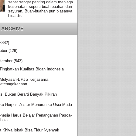
sehat sangat penting dalam menjaga
kesehatan, seperti buah-buahan dan
sayuran. Buah-buahan pun biasanya
bisa dik...
 ARCHIVE
3882)
ober
(129)
tember
(543)
 Tingkatkan Kualitas Bidan Indonesia
Mulyasari-BPJS Kerjasama
etenagakerjaan
es, Bukan Berarti Banyak Pikiran
iko Herpes Zoster Menurun ke Usia Muda
onesia Harus Belajar Penanganan Pasca-
bola
a Khiva Iskak Bisa Tidur Nyenyak