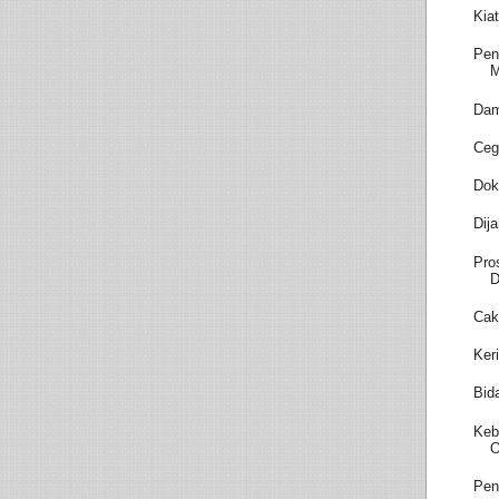
Kia
Pen
M
Dam
Ceg
Dok
Dij
Pro
D
Cak
Ker
Bid
Keb
O
Pen