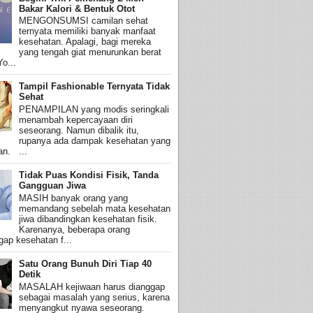
Bakar Kalori & Bentuk Otot
MENGONSUMSI camilan sehat
ternyata memiliki banyak manfaat
kesehatan. Apalagi, bagi mereka
yang tengah giat menurunkan berat
o...
Tampil Fashionable Ternyata Tidak
Sehat
PENAMPILAN yang modis seringkali
menambah kepercayaan diri
seseorang. Namun dibalik itu,
rupanya ada dampak kesehatan yang
an. ...
Tidak Puas Kondisi Fisik, Tanda
Gangguan Jiwa
MASIH banyak orang yang
memandang sebelah mata kesehatan
jiwa dibandingkan kesehatan fisik.
Karenanya, beberapa orang
ap kesehatan f...
Satu Orang Bunuh Diri Tiap 40
Detik
MASALAH kejiwaan harus dianggap
sebagai masalah yang serius, karena
menyangkut nyawa seseorang.