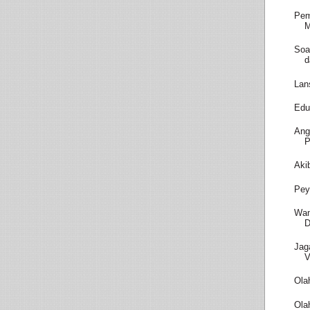
Pem
M
Soa
d
Lan
Edu
Ang
P
Aki
Pey
Wam
D
Jag
V
Ola
Ola