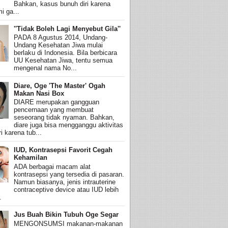
Bahkan, kasus bunuh diri karena
i ga...
''Tidak Boleh Lagi Menyebut Gila''
PADA 8 Agustus 2014, Undang-
Undang Kesehatan Jiwa mulai
berlaku di Indonesia. Bila berbicara
UU Kesehatan Jiwa, tentu semua
mengenal nama No...
Diare, Oge 'The Master' Ogah
Makan Nasi Box
DIARE merupakan gangguan
pencernaan yang membuat
seseorang tidak nyaman. Bahkan,
diare juga bisa mengganggu aktivitas
i karena tub...
IUD, Kontrasepsi Favorit Cegah
Kehamilan
ADA berbagai macam alat
kontrasepsi yang tersedia di pasaran.
Namun biasanya, jenis intrauterine
contraceptive device atau IUD lebih
.
Jus Buah Bikin Tubuh Oge Segar
MENGONSUMSI makanan-makanan