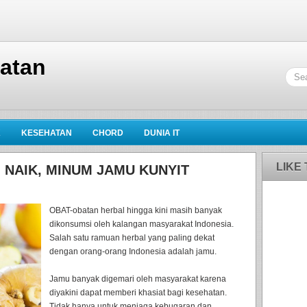
hatan
K
KESEHATAN
CHORD
DUNIA IT
LIKE
NAIK, MINUM JAMU KUNYIT
OBAT-obatan herbal hingga kini masih banyak
dikonsumsi oleh kalangan masyarakat Indonesia.
Salah satu ramuan herbal yang paling dekat
dengan orang-orang Indonesia adalah jamu.
Jamu banyak digemari oleh masyarakat karena
diyakini dapat memberi khasiat bagi kesehatan.
Tidak hanya untuk menjaga kebugaran dan