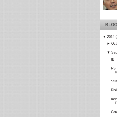
BLOG
▼
2014
(
►
Oct
▼
Sep
IBI
RS 
K
Str
Ris
Ind
E
Car