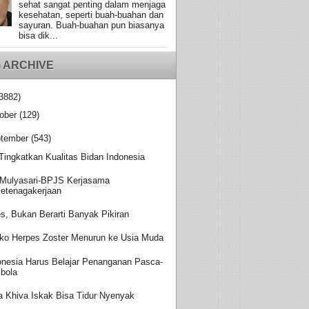
sehat sangat penting dalam menjaga
kesehatan, seperti buah-buahan dan
sayuran. Buah-buahan pun biasanya
bisa dik...
 ARCHIVE
3882)
ober
(129)
tember
(543)
 Tingkatkan Kualitas Bidan Indonesia
Mulyasari-BPJS Kerjasama
etenagakerjaan
es, Bukan Berarti Banyak Pikiran
iko Herpes Zoster Menurun ke Usia Muda
onesia Harus Belajar Penanganan Pasca-
bola
a Khiva Iskak Bisa Tidur Nyenyak