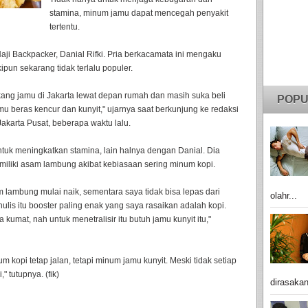
stamina, minum jamu dapat mencegah penyakit
tertentu.
Haji Backpacker, Danial Rifki. Pria berkacamata ini mengaku
pun sekarang tidak terlalu populer.
kang jamu di Jakarta lewat depan rumah dan masih suka beli
POPU
 beras kencur dan kunyit," ujarnya saat berkunjung ke redaksi
akarta Pusat, beberapa waktu lalu.
uk meningkatkan stamina, lain halnya dengan Danial. Dia
liki asam lambung akibat kebiasaan sering minum kopi.
lambung mulai naik, sementara saya tidak bisa lepas dari
olahr...
 nulis itu booster paling enak yang saya rasaikan adalah kopi.
umat, nah untuk menetralisir itu butuh jamu kunyit itu,"
m kopi tetap jalan, tetapi minum jamu kunyit. Meski tidak setiap
" tutupnya. (fik)
dirasakan