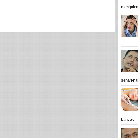
mengalam
sehari-har
banyak ..