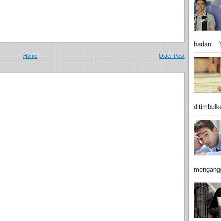
badan. Y
Home
Older Post
ditimbulk
mengangg