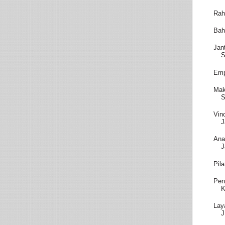
Rah
Bah
Jan
S
Emp
Mak
S
Vin
J
Ana
J
Pil
Pen
K
Lay