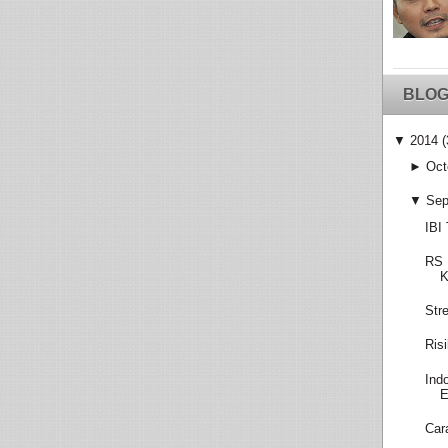
BLOG
▼
2014
(
►
Oct
▼
Sep
IBI
RS 
K
Str
Ris
Ind
E
Car