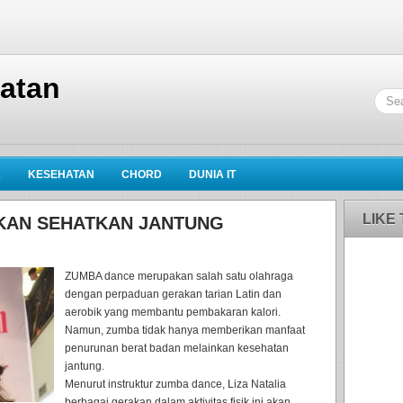
hatan
K
KESEHATAN
CHORD
DUNIA IT
LIKE
EKAN SEHATKAN JANTUNG
ZUMBA dance merupakan salah satu olahraga
dengan perpaduan gerakan tarian Latin dan
aerobik yang membantu pembakaran kalori.
Namun, zumba tidak hanya memberikan manfaat
penurunan berat badan melainkan kesehatan
jantung.
Menurut instruktur zumba dance, Liza Natalia
berbagai gerakan dalam aktivitas fisik ini akan