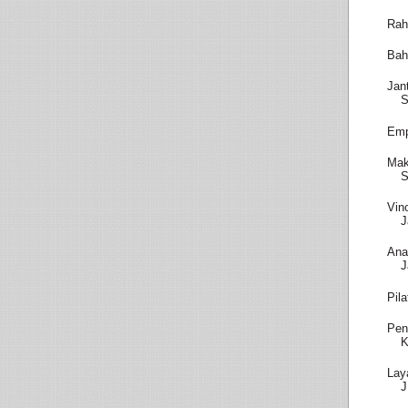
Rah
Bah
Jan
S
Emp
Mak
S
Vin
J
Ana
J
Pil
Pen
K
Lay