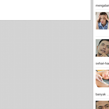
mengalam
sehari-har
banyak ..