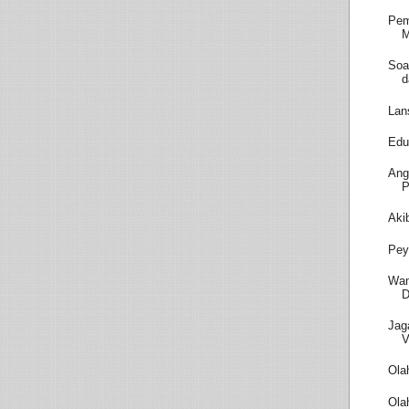
Pem
M
Soa
d
Lan
Edu
Ang
P
Aki
Pey
Wam
D
Jag
V
Ola
Ola