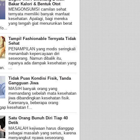
Bakar Kalori & Bentuk Otot
MENGONSUMSI camilan sehat
ternyata memiliki banyak manfaat
kesehatan. Apalagi, bagi mereka
yang tengah giat menurunkan berat
o...
Tampil Fashionable Ternyata Tidak
Sehat
PENAMPILAN yang modis seringkali
menambah kepercayaan diri
seseorang. Namun dibalik itu,
rupanya ada dampak kesehatan yang
an. ...
Tidak Puas Kondisi Fisik, Tanda
Gangguan Jiwa
MASIH banyak orang yang
memandang sebelah mata kesehatan
jiwa dibandingkan kesehatan fisik.
Karenanya, beberapa orang
ap kesehatan f...
Satu Orang Bunuh Diri Tiap 40
Detik
MASALAH kejiwaan harus dianggap
sebagai masalah yang serius, karena
menyangkut nyawa seseorang.