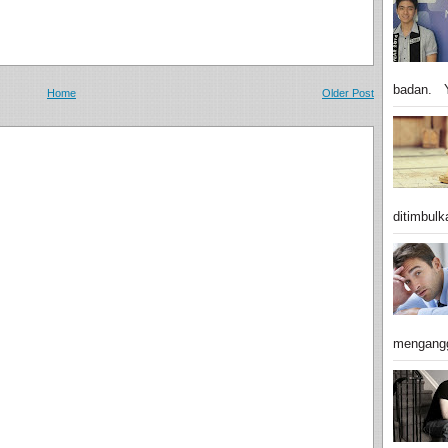
badan. Y
Home
Older Post
ditimbulk
mengangg