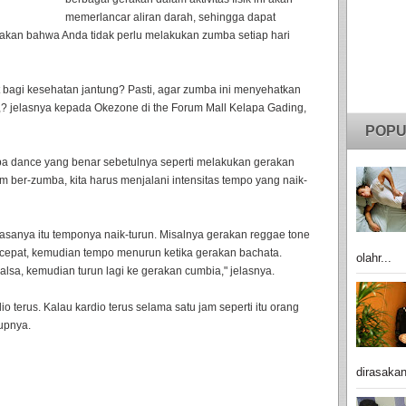
memerlancar aliran darah, sehingga dapat
akan bahwa Anda tidak perlu melakukan zumba setiap hari
agi kesehatan jantung? Pasti, agar zumba ini menyehatkan
i,? jelasnya kepada Okezone di the Forum Mall Kelapa Gading,
POPU
ba dance yang benar sebetulnya seperti melakukan gerakan
jam ber-zumba, kita harus menjalani intensitas tempo yang naik-
asanya itu temponya naik-turun. Misalnya gerakan reggae tone
 cepat, kemudian tempo menurun ketika gerakan bachata.
olahr...
salsa, kemudian turun lagi ke gerakan cumbia," jelasnya.
io terus. Kalau kardio terus selama satu jam seperti itu orang
upnya.
dirasakan