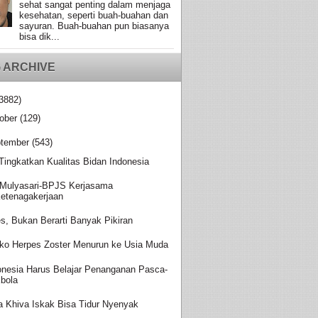
sehat sangat penting dalam menjaga
kesehatan, seperti buah-buahan dan
sayuran. Buah-buahan pun biasanya
bisa dik...
 ARCHIVE
3882)
ober
(129)
tember
(543)
 Tingkatkan Kualitas Bidan Indonesia
Mulyasari-BPJS Kerjasama
etenagakerjaan
es, Bukan Berarti Banyak Pikiran
iko Herpes Zoster Menurun ke Usia Muda
onesia Harus Belajar Penanganan Pasca-
bola
a Khiva Iskak Bisa Tidur Nyenyak