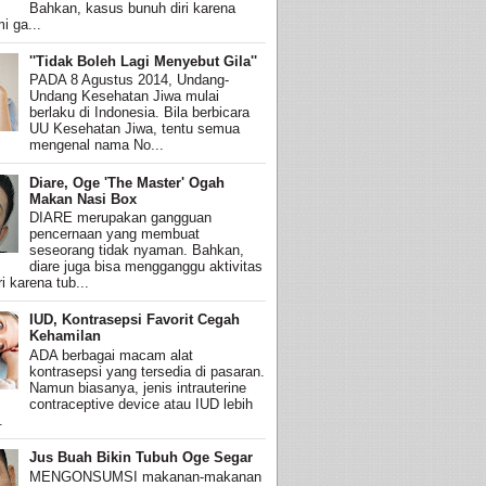
Bahkan, kasus bunuh diri karena
i ga...
''Tidak Boleh Lagi Menyebut Gila''
PADA 8 Agustus 2014, Undang-
Undang Kesehatan Jiwa mulai
berlaku di Indonesia. Bila berbicara
UU Kesehatan Jiwa, tentu semua
mengenal nama No...
Diare, Oge 'The Master' Ogah
Makan Nasi Box
DIARE merupakan gangguan
pencernaan yang membuat
seseorang tidak nyaman. Bahkan,
diare juga bisa mengganggu aktivitas
i karena tub...
IUD, Kontrasepsi Favorit Cegah
Kehamilan
ADA berbagai macam alat
kontrasepsi yang tersedia di pasaran.
Namun biasanya, jenis intrauterine
contraceptive device atau IUD lebih
.
Jus Buah Bikin Tubuh Oge Segar
MENGONSUMSI makanan-makanan