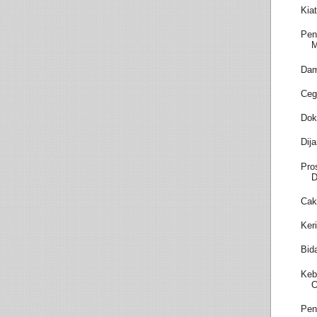
Kia
Pen
M
Dam
Ceg
Dok
Dij
Pro
D
Cak
Ker
Bid
Keb
O
Pen