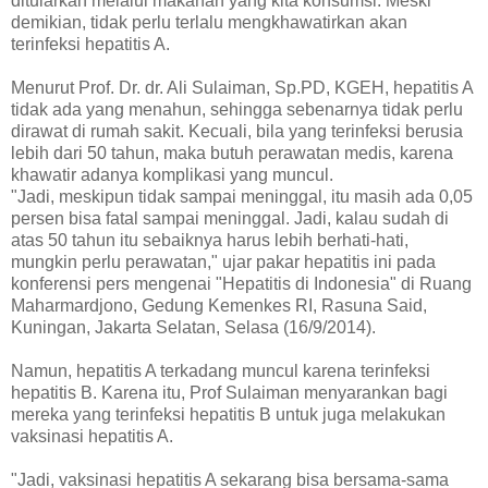
ditularkan melalui makanan yang kita konsumsi. Meski
demikian, tidak perlu terlalu mengkhawatirkan akan
terinfeksi hepatitis A.
Menurut Prof. Dr. dr. Ali Sulaiman, Sp.PD, KGEH, hepatitis A
tidak ada yang menahun, sehingga sebenarnya tidak perlu
dirawat di rumah sakit. Kecuali, bila yang terinfeksi berusia
lebih dari 50 tahun, maka butuh perawatan medis, karena
khawatir adanya komplikasi yang muncul.
"Jadi, meskipun tidak sampai meninggal, itu masih ada 0,05
persen bisa fatal sampai meninggal. Jadi, kalau sudah di
atas 50 tahun itu sebaiknya harus lebih berhati-hati,
mungkin perlu perawatan," ujar pakar hepatitis ini pada
konferensi pers mengenai "Hepatitis di Indonesia" di Ruang
Maharmardjono, Gedung Kemenkes RI, Rasuna Said,
Kuningan, Jakarta Selatan, Selasa (16/9/2014).
Namun, hepatitis A terkadang muncul karena terinfeksi
hepatitis B. Karena itu, Prof Sulaiman menyarankan bagi
mereka yang terinfeksi hepatitis B untuk juga melakukan
vaksinasi hepatitis A.
"Jadi, vaksinasi hepatitis A sekarang bisa bersama-sama