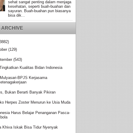
sehat sangat penting dalam menjaga
kesehatan, seperti buah-buahan dan
sayuran. Buah-buahan pun biasanya
bisa dik...
 ARCHIVE
3882)
ober
(129)
tember
(543)
 Tingkatkan Kualitas Bidan Indonesia
Mulyasari-BPJS Kerjasama
etenagakerjaan
es, Bukan Berarti Banyak Pikiran
iko Herpes Zoster Menurun ke Usia Muda
onesia Harus Belajar Penanganan Pasca-
bola
a Khiva Iskak Bisa Tidur Nyenyak