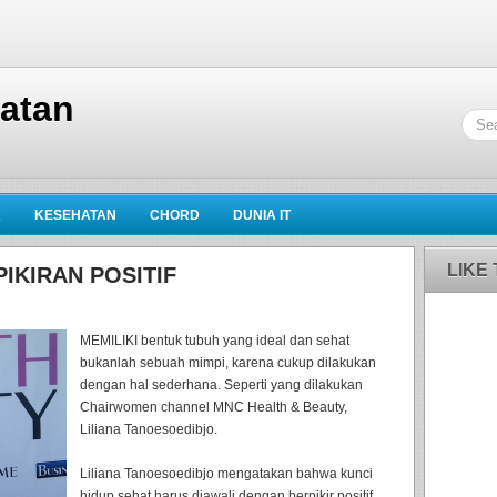
hatan
K
KESEHATAN
CHORD
DUNIA IT
LIKE
IKIRAN POSITIF
MEMILIKI bentuk tubuh yang ideal dan sehat
bukanlah sebuah mimpi, karena cukup dilakukan
dengan hal sederhana. Seperti yang dilakukan
Chairwomen channel MNC Health & Beauty,
Liliana Tanoesoedibjo.
Liliana Tanoesoedibjo mengatakan bahwa kunci
hidup sehat harus diawali dengan berpikir positif.