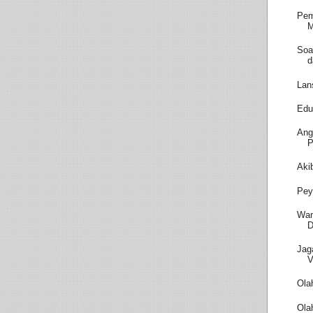
Pem
M
Soa
d
Lan
Edu
Ang
P
Aki
Pey
Wam
D
Jag
V
Ola
Ola