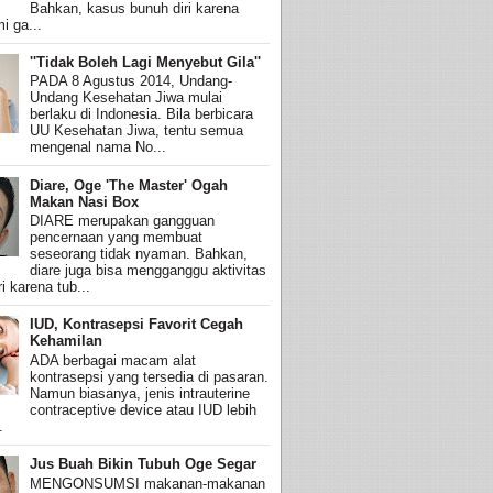
Bahkan, kasus bunuh diri karena
i ga...
''Tidak Boleh Lagi Menyebut Gila''
PADA 8 Agustus 2014, Undang-
Undang Kesehatan Jiwa mulai
berlaku di Indonesia. Bila berbicara
UU Kesehatan Jiwa, tentu semua
mengenal nama No...
Diare, Oge 'The Master' Ogah
Makan Nasi Box
DIARE merupakan gangguan
pencernaan yang membuat
seseorang tidak nyaman. Bahkan,
diare juga bisa mengganggu aktivitas
i karena tub...
IUD, Kontrasepsi Favorit Cegah
Kehamilan
ADA berbagai macam alat
kontrasepsi yang tersedia di pasaran.
Namun biasanya, jenis intrauterine
contraceptive device atau IUD lebih
.
Jus Buah Bikin Tubuh Oge Segar
MENGONSUMSI makanan-makanan