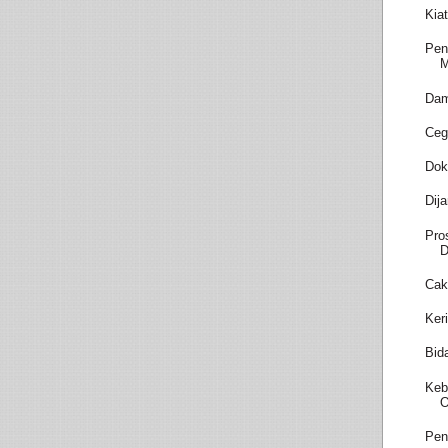
Kia
Pen
M
Dam
Ceg
Dok
Dij
Pro
D
Cak
Ker
Bid
Keb
O
Pen