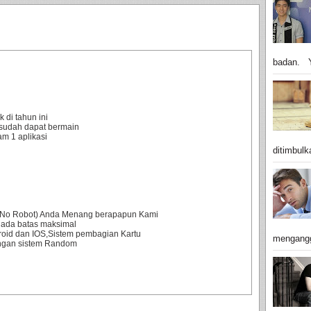
badan. Y
 di tahun ini
sudah dapat bermain
m 1 aplikasi
ditimbulk
0% No Robot) Anda Menang berapapun Kami
 ada batas maksimal
droid dan IOS,Sistem pembagian Kartu
mengangg
engan sistem Random