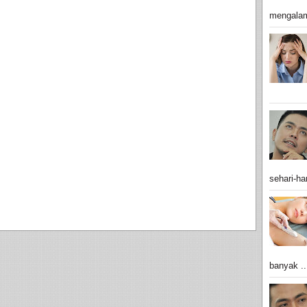
mengalam
sehari-har
banyak ..