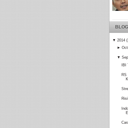
BLOG
▼
2014
(
►
Oct
▼
Sep
IBI
RS 
K
Str
Ris
Ind
E
Car