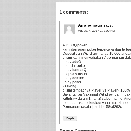
1 comments:
Anonymous
says:
August 7, 2017 at 9:50 PM
AJO_QQ poker
kami dari agen poker terpercaya dan terbaik
Deposit dan Withdraw hanya 15.000 anda 
di sini kami menyediakan 7 permainan dala
- play aduQ
- bandar poker
- play bandarQ
- capsa sunsun
- play domino
- play poker
- sakong
di sini tempat nya Player Vs Player ( 10
Bayar tanpa Maksimal Withdraw dan Tidak
withdraw dalam 1 hari.Bisa bermain di An
menggunakan teknologi yang mutakhir d
Permanent (acak) | pin bb : 58cd292c.
Reply