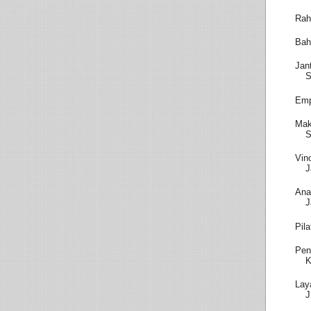
Rah
Bah
Jan
S
Emp
Mak
S
Vin
J
Ana
J
Pil
Pen
K
Lay