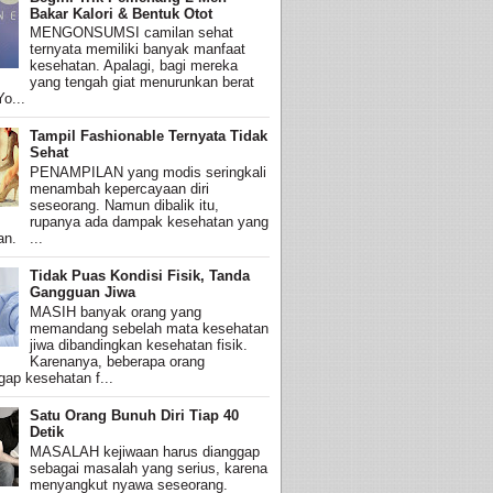
Bakar Kalori & Bentuk Otot
MENGONSUMSI camilan sehat
ternyata memiliki banyak manfaat
kesehatan. Apalagi, bagi mereka
yang tengah giat menurunkan berat
o...
Tampil Fashionable Ternyata Tidak
Sehat
PENAMPILAN yang modis seringkali
menambah kepercayaan diri
seseorang. Namun dibalik itu,
rupanya ada dampak kesehatan yang
an. ...
Tidak Puas Kondisi Fisik, Tanda
Gangguan Jiwa
MASIH banyak orang yang
memandang sebelah mata kesehatan
jiwa dibandingkan kesehatan fisik.
Karenanya, beberapa orang
ap kesehatan f...
Satu Orang Bunuh Diri Tiap 40
Detik
MASALAH kejiwaan harus dianggap
sebagai masalah yang serius, karena
menyangkut nyawa seseorang.