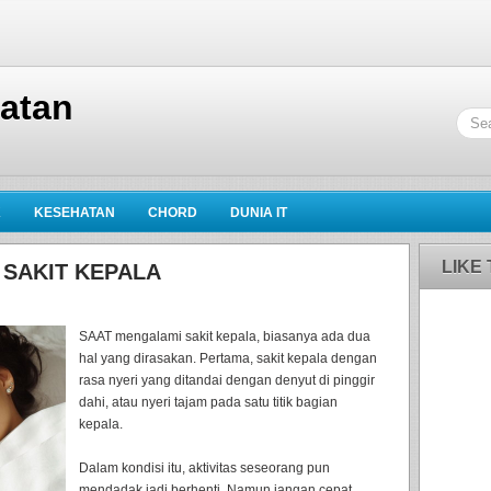
hatan
K
KESEHATAN
CHORD
DUNIA IT
LIKE
SAKIT KEPALA
SAAT mengalami sakit kepala, biasanya ada dua
hal yang dirasakan. Pertama, sakit kepala dengan
rasa nyeri yang ditandai dengan denyut di pinggir
dahi, atau nyeri tajam pada satu titik bagian
kepala.
Dalam kondisi itu, aktivitas seseorang pun
mendadak jadi berhenti. Namun jangan cepat