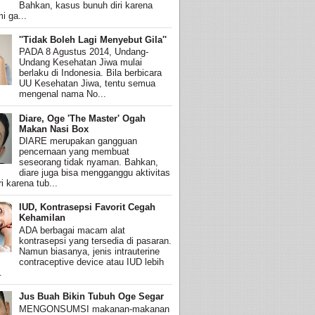
Bahkan, kasus bunuh diri karena
i ga...
''Tidak Boleh Lagi Menyebut Gila''
PADA 8 Agustus 2014, Undang-
Undang Kesehatan Jiwa mulai
berlaku di Indonesia. Bila berbicara
UU Kesehatan Jiwa, tentu semua
mengenal nama No...
Diare, Oge 'The Master' Ogah
Makan Nasi Box
DIARE merupakan gangguan
pencernaan yang membuat
seseorang tidak nyaman. Bahkan,
diare juga bisa mengganggu aktivitas
i karena tub...
IUD, Kontrasepsi Favorit Cegah
Kehamilan
ADA berbagai macam alat
kontrasepsi yang tersedia di pasaran.
Namun biasanya, jenis intrauterine
contraceptive device atau IUD lebih
.
Jus Buah Bikin Tubuh Oge Segar
MENGONSUMSI makanan-makanan