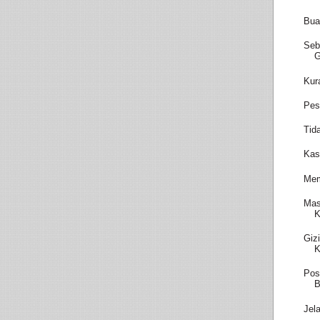
Bua
Seb
Kur
Pes
Tid
Kas
Mem
Mas
K
Giz
K
Pos
B
Jel