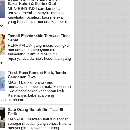
Bakar Kalori & Bentuk Otot
MENGONSUMSI camilan sehat
ternyata memiliki banyak manfaat
kesehatan. Apalagi, bagi mereka
yang tengah giat menurunkan berat
o...
Tampil Fashionable Ternyata Tidak
Sehat
PENAMPILAN yang modis seringkali
menambah kepercayaan diri
seseorang. Namun dibalik itu,
rupanya ada dampak kesehatan yang
an. ...
Tidak Puas Kondisi Fisik, Tanda
Gangguan Jiwa
MASIH banyak orang yang
memandang sebelah mata kesehatan
jiwa dibandingkan kesehatan fisik.
Karenanya, beberapa orang
ap kesehatan f...
Satu Orang Bunuh Diri Tiap 40
Detik
MASALAH kejiwaan harus dianggap
sebagai masalah yang serius, karena
menyangkut nyawa seseorang.