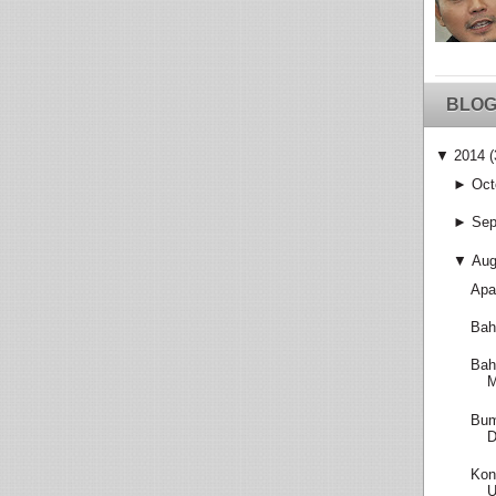
BLOG
▼
2014
(
►
Oct
►
Sep
▼
Aug
Apa
Bah
Bah
M
Bum
D
Kon