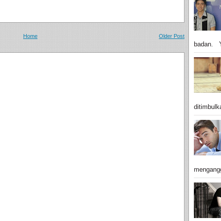
Home
Older Post
badan. Y
ditimbulk
mengangg