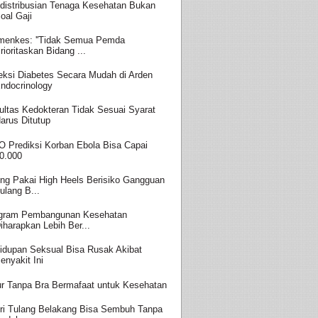
distribusian Tenaga Kesehatan Bukan
oal Gaji
enkes: ''Tidak Semua Pemda
rioritaskan Bidang ...
eksi Diabetes Secara Mudah di Arden
ndocrinology
ultas Kedokteran Tidak Sesuai Syarat
arus Ditutup
 Prediksi Korban Ebola Bisa Capai
0.000
ing Pakai High Heels Berisiko Gangguan
ulang B...
gram Pembangunan Kesehatan
iharapkan Lebih Ber...
idupan Seksual Bisa Rusak Akibat
enyakit Ini
ur Tanpa Bra Bermafaat untuk Kesehatan
ri Tulang Belakang Bisa Sembuh Tanpa