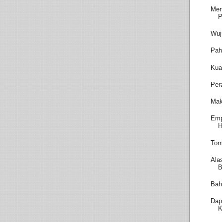
Men
P
Wuj
Pah
Kua
Per
Mak
Emp
H
Tom
Ala
B
Bah
Dap
K