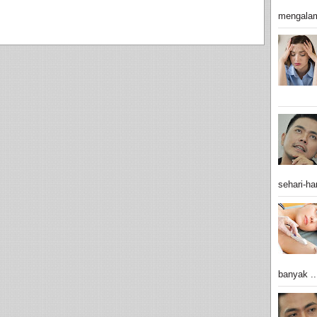
mengalam
sehari-har
banyak ..