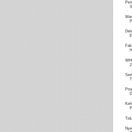
Pen
S
Wam
P
Det
E
Fak
H
WHO
2
Ser
T
Pro
D
Keh
P
Tid
Nye