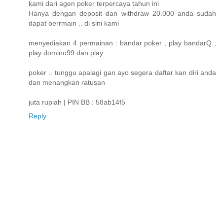
kami dari agen poker terpercaya tahun ini
Hanya dengan deposit dan withdraw 20.000 anda sudah
dapat berrmain .. di sini kami
menyediakan 4 permainan : bandar poker , play bandarQ ,
play domino99 dan play
poker .. tunggu apalagi gan ayo segera daftar kan diri anda
dan menangkan ratusan
juta rupiah | PIN BB : 58ab14f5
Reply