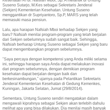
Kesehatan RI dr. Nafsiah Mboi, Sp. A melantik dr Untung
Suseno Sutarjo, M.Kes sebagai Sekretaris Jenderal
(Sekjen) Kementerian Kesehatan. Untung Suseno
menggantikan dr Supriyantoro, Sp.P, MARS yang telah
memasuki masa pensiun.
Lalu, apa harapan Nafsiah Mboi terhadap Sekjen yang
baru? Nafsiah menilai program-program yang telah berjalan
dari Sekjen sebelumnya sudah sangat baik. Sehingga,
Nafsiah berharap Untung Suseno sebagai Sekjen yang baru
dapat mengembangkan program sebelumnya.
"Saya percaya dengan kompetensi yang Anda miliki selama
ini, sehingga harapan saya Anda dapat melakukan inovasi
dari program sebelumnya, dengan demikian program
kesehatan dapat berjalan dengan baik dan
berkesinambungan," ujarnya pada Pelantikan Sekretaris
Jenderal Kementerian Kesehatan di Gedung Kemenkes,
Kuningan, Jakarta Selatan, Jumat (29/8/2014).
Sementara, Untung Suseno sendiri mengatakan dalam
mengawali kiprahnya sebagai Sekjen akan terlebih dahulu
melihat apa yang bisa dilakukan. Dia menilai masih banyak