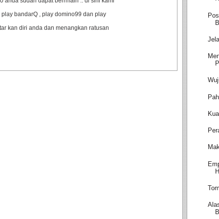
anda sudah dapat berrmain .. di sini kami
 play bandarQ , play domino99 dan play
Pos
B
ftar kan diri anda dan menangkan ratusan
Jel
Men
P
Wuj
Pah
Kua
Per
Mak
Emp
H
Tom
Ala
B