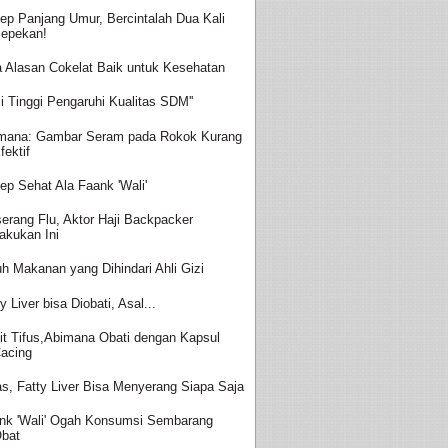
ep Panjang Umur, Bercintalah Dua Kali
epekan!
a Alasan Cokelat Baik untuk Kesehatan
aji Tinggi Pengaruhi Kualitas SDM''
mana: Gambar Seram pada Rokok Kurang
fektif
ep Sehat Ala Faank 'Wali'
serang Flu, Aktor Haji Backpacker
akukan Ini
uh Makanan yang Dihindari Ahli Gizi
y Liver bisa Diobati, Asal...
it Tifus,Abimana Obati dengan Kapsul
acing
s, Fatty Liver Bisa Menyerang Siapa Saja
nk 'Wali' Ogah Konsumsi Sembarang
bat