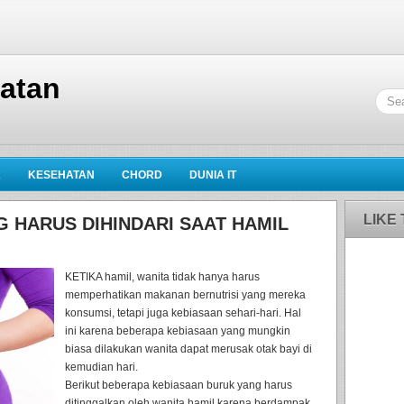
hatan
K
KESEHATAN
CHORD
DUNIA IT
LIKE
 HARUS DIHINDARI SAAT HAMIL
KETIKA hamil, wanita tidak hanya harus
memperhatikan makanan bernutrisi yang mereka
konsumsi, tetapi juga kebiasaan sehari-hari. Hal
ini karena beberapa kebiasaan yang mungkin
biasa dilakukan wanita dapat merusak otak bayi di
kemudian hari.
Berikut beberapa kebiasaan buruk yang harus
ditinggalkan oleh wanita hamil karena berdampak