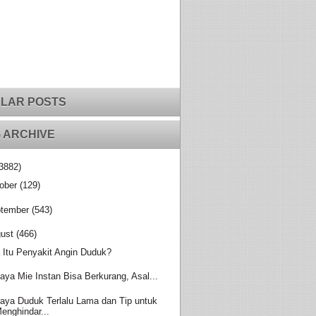
LAR POSTS
 ARCHIVE
3882)
ober
(129)
tember
(543)
ust
(466)
 Itu Penyakit Angin Duduk?
aya Mie Instan Bisa Berkurang, Asal...
aya Duduk Terlalu Lama dan Tip untuk
enghindar...