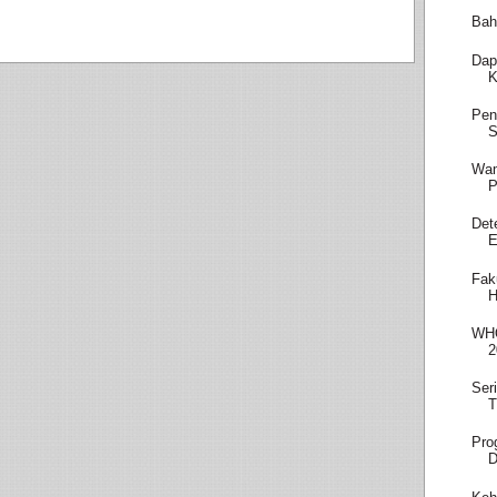
Bah
Dap
K
Pen
S
Wam
P
Det
E
Fak
H
WHO
2
Ser
T
Pro
D