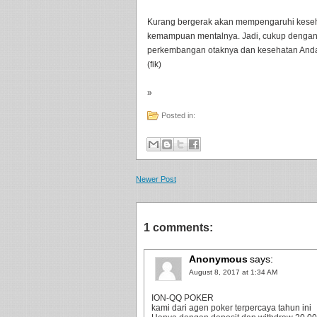
Kurang bergerak akan mempengaruhi keseh
kemampuan mentalnya. Jadi, cukup dengan
perkembangan otaknya dan kesehatan And
(fik)
»
Posted in:
Newer Post
1 comments:
Anonymous
says:
August 8, 2017 at 1:34 AM
ION-QQ POKER
kami dari agen poker terpercaya tahun ini