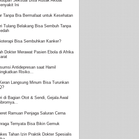
idupan Seksual Bisa Rusak Akibat
enyakit Ini
ur Tanpa Bra Bermafaat untuk Kesehatan
ri Tulang Belakang Bisa Sembuh Tanpa
edah
ioterapi Bisa Sembuhkan Kanker?
ah Dokter Merawat Pasien Ebola di Afrika
arat
sumsi Antidepresan saat Hamil
ingkatkan Risiko...
 Keran Langsung Minum Bisa Turunkan
Q?
ri di Bagian Otot & Sendi, Gejala Awal
ibromya...
eret Ramuan Penjaga Saluran Cerna
hraga Ternyata Bisa Bikin Gemuk
kes Tahan Izin Praktik Dokter Spesialis
ika...