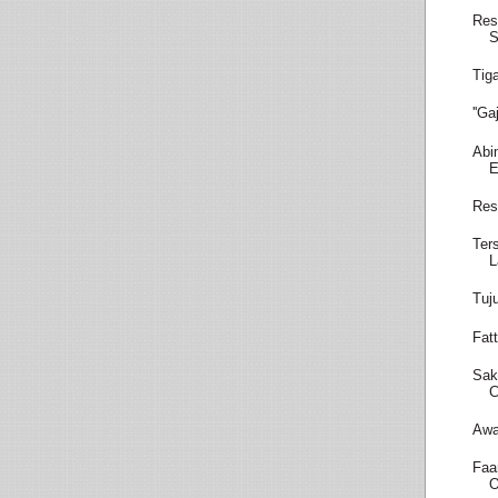
Res
S
Tig
''G
Abi
E
Res
Ter
L
Tuj
Fatt
Sak
C
Awa
Faa
O