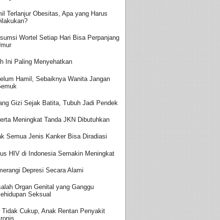
il Terlanjur Obesitas, Apa yang Harus
ilakukan?
sumsi Wortel Setiap Hari Bisa Perpanjang
Umur
h Ini Paling Menyehatkan
elum Hamil, Sebaiknya Wanita Jangan
Gemuk
ang Gizi Sejak Batita, Tubuh Jadi Pendek
erta Meningkat Tanda JKN Dibutuhkan
ak Semua Jenis Kanker Bisa Diradiasi
us HIV di Indonesia Semakin Meningkat
erangi Depresi Secara Alami
alah Organ Genital yang Ganggu
ehidupan Seksual
i Tidak Cukup, Anak Rentan Penyakit
ronis