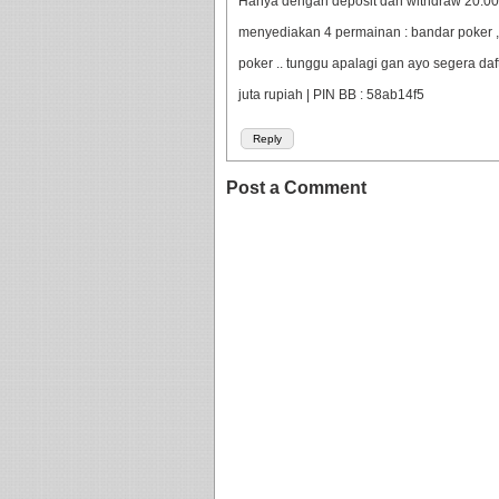
Hanya dengan deposit dan withdraw 20.000 
menyediakan 4 permainan : bandar poker ,
poker .. tunggu apalagi gan ayo segera da
juta rupiah | PIN BB : 58ab14f5
Reply
Post a Comment