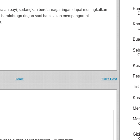
Bum
atan bayi, sedangkan berolahraga ringan dapat meningkatkan
D
 berolahraga ringan saat hamil akan mempengaruhi
a.
Kon
Bua
Seb
Kur
Pes
Home
Older Post
Tid
Kas
Mem
Mas
K
Giz
K