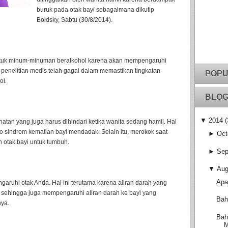
buruk pada otak bayi sebagaimana dikutip
Boldsky, Sabtu (30/8/2014).
ntuk minum-minuman beralkohol karena akan mempengaruhi
 penelitian medis telah gagal dalam memastikan tingkatan
POPU
ol.
BLOG
▼
2014
(
tan yang juga harus dihindari ketika wanita sedang hamil. Hal
o sindrom kematian bayi mendadak. Selain itu, merokok saat
►
Oct
otak bayi untuk tumbuh.
►
Sep
▼
Aug
Apa
aruhi otak Anda. Hal ini terutama karena aliran darah yang
, sehingga juga mempengaruhi aliran darah ke bayi yang
Bah
ya.
Bah
M