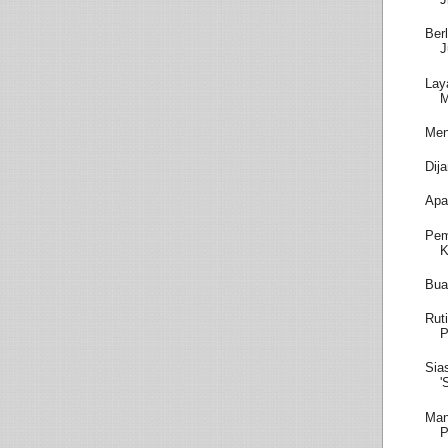
Ber
J
Lay
M
Men
Dij
Apa
Pem
K
Bua
Rut
P
Sia
'
Man
P