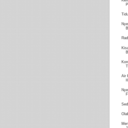
Keh
P
Tid
Nye
B
Rad
Kis
B
Kon
T
Air
I
Nye
F
Sed
Ola
Men
J