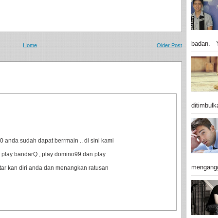
badan. Y
Home
Older Post
ditimbulk
anda sudah dapat berrmain .. di sini kami
 play bandarQ , play domino99 dan play
mengangg
ftar kan diri anda dan menangkan ratusan