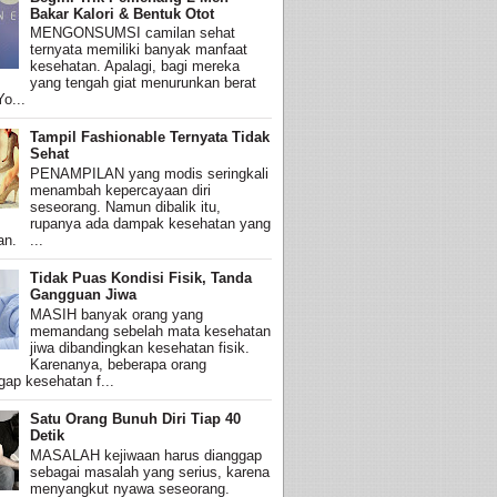
Bakar Kalori & Bentuk Otot
MENGONSUMSI camilan sehat
ternyata memiliki banyak manfaat
kesehatan. Apalagi, bagi mereka
yang tengah giat menurunkan berat
o...
Tampil Fashionable Ternyata Tidak
Sehat
PENAMPILAN yang modis seringkali
menambah kepercayaan diri
seseorang. Namun dibalik itu,
rupanya ada dampak kesehatan yang
an. ...
Tidak Puas Kondisi Fisik, Tanda
Gangguan Jiwa
MASIH banyak orang yang
memandang sebelah mata kesehatan
jiwa dibandingkan kesehatan fisik.
Karenanya, beberapa orang
ap kesehatan f...
Satu Orang Bunuh Diri Tiap 40
Detik
MASALAH kejiwaan harus dianggap
sebagai masalah yang serius, karena
menyangkut nyawa seseorang.