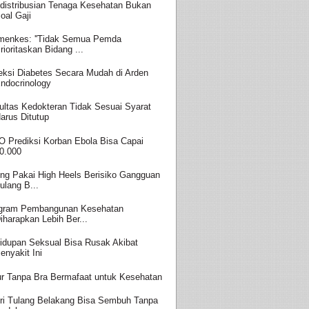
distribusian Tenaga Kesehatan Bukan
oal Gaji
enkes: ''Tidak Semua Pemda
rioritaskan Bidang ...
eksi Diabetes Secara Mudah di Arden
ndocrinology
ultas Kedokteran Tidak Sesuai Syarat
arus Ditutup
 Prediksi Korban Ebola Bisa Capai
0.000
ing Pakai High Heels Berisiko Gangguan
ulang B...
gram Pembangunan Kesehatan
iharapkan Lebih Ber...
idupan Seksual Bisa Rusak Akibat
enyakit Ini
ur Tanpa Bra Bermafaat untuk Kesehatan
ri Tulang Belakang Bisa Sembuh Tanpa