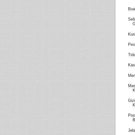
Bua
Seb
Kur
Pes
Tid
Kas
Mem
Mas
K
Giz
K
Pos
B
Jel