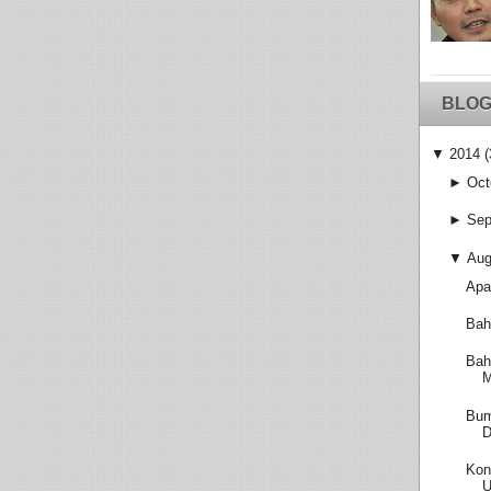
BLOG
▼
2014
(
►
Oct
►
Sep
▼
Aug
Apa
Bah
Bah
M
Bum
D
Kon