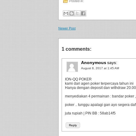
Posted in:
Newer Post
1 comments:
Anonymous
says:
August 8, 2017 at 1:45 AM
ION-QQ POKER
kami dari agen poker terpercaya tahun ini
Hanya dengan deposit dan withdraw 20.000 
menyediakan 4 permainan : bandar poker ,
poker .. tunggu apalagi gan ayo segera da
juta rupiah | PIN BB : 58ab14f5
Reply