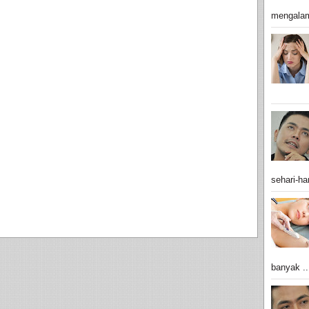
mengalam
sehari-har
banyak ..