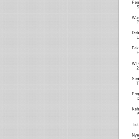
Pen
S
Wam
P
Det
E
Fak
H
WHO
2
Ser
T
Pro
D
Keh
P
Tid
Nye