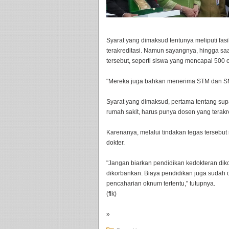
Syarat yang dimaksud tentunya meliputi fasil
terakreditasi. Namun sayangnya, hingga saa
tersebut, seperti siswa yang mencapai 500 o
"Mereka juga bahkan menerima STM dan S
Syarat yang dimaksud, pertama tentang supa
rumah sakit, harus punya dosen yang terakre
Karenanya, melalui tindakan tegas tersebu
dokter.
"Jangan biarkan pendidikan kedokteran diko
dikorbankan. Biaya pendidikan juga sudah d
pencaharian oknum tertentu," tutupnya.
(fik)
»