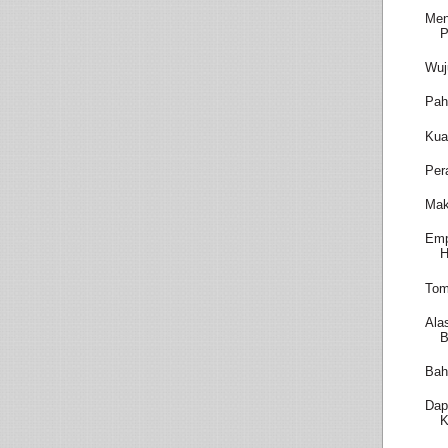
Men
P
Wuj
Pah
Kua
Per
Mak
Emp
H
Tom
Ala
B
Bah
Dap
K