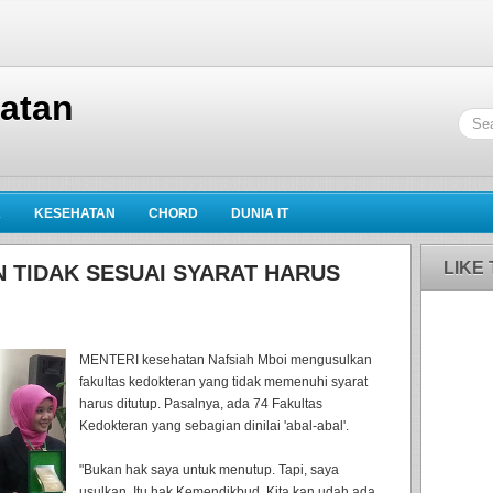
hatan
K
KESEHATAN
CHORD
DUNIA IT
LIKE
 TIDAK SESUAI SYARAT HARUS
MENTERI kesehatan Nafsiah Mboi mengusulkan
fakultas kedokteran yang tidak memenuhi syarat
harus ditutup. Pasalnya, ada 74 Fakultas
Kedokteran yang sebagian dinilai 'abal-abal'.
"Bukan hak saya untuk menutup. Tapi, saya
usulkan. Itu hak Kemendikbud. Kita kan udah ada