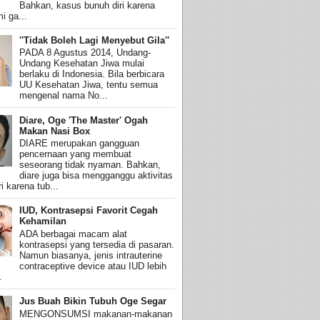
Bahkan, kasus bunuh diri karena
i ga...
''Tidak Boleh Lagi Menyebut Gila''
PADA 8 Agustus 2014, Undang-
Undang Kesehatan Jiwa mulai
berlaku di Indonesia. Bila berbicara
UU Kesehatan Jiwa, tentu semua
mengenal nama No...
Diare, Oge 'The Master' Ogah
Makan Nasi Box
DIARE merupakan gangguan
pencernaan yang membuat
seseorang tidak nyaman. Bahkan,
diare juga bisa mengganggu aktivitas
i karena tub...
IUD, Kontrasepsi Favorit Cegah
Kehamilan
ADA berbagai macam alat
kontrasepsi yang tersedia di pasaran.
Namun biasanya, jenis intrauterine
contraceptive device atau IUD lebih
.
Jus Buah Bikin Tubuh Oge Segar
MENGONSUMSI makanan-makanan