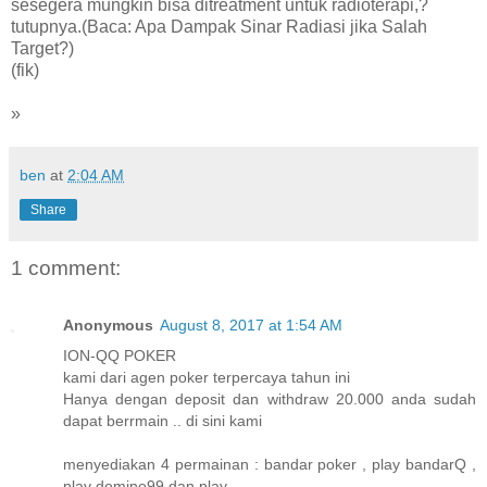
sesegera mungkin bisa ditreatment untuk radioterapi,?
tutupnya.(Baca: Apa Dampak Sinar Radiasi jika Salah
Target?)
(fik)
»
ben
at
2:04 AM
Share
1 comment:
Anonymous
August 8, 2017 at 1:54 AM
ION-QQ POKER
kami dari agen poker terpercaya tahun ini
Hanya dengan deposit dan withdraw 20.000 anda sudah
dapat berrmain .. di sini kami
menyediakan 4 permainan : bandar poker , play bandarQ ,
play domino99 dan play