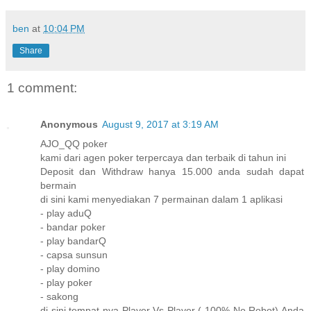
ben
at
10:04 PM
Share
1 comment:
Anonymous
August 9, 2017 at 3:19 AM
AJO_QQ poker
kami dari agen poker terpercaya dan terbaik di tahun ini
Deposit dan Withdraw hanya 15.000 anda sudah dapat
bermain
di sini kami menyediakan 7 permainan dalam 1 aplikasi
- play aduQ
- bandar poker
- play bandarQ
- capsa sunsun
- play domino
- play poker
- sakong
di sini tempat nya Player Vs Player ( 100% No Robot) Anda