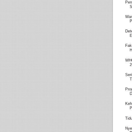
Pen
S
Wam
P
Det
E
Fak
H
WHO
2
Ser
T
Pro
D
Keh
P
Tid
Nye