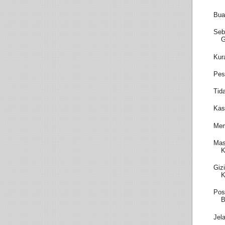
Bua
Seb
Kur
Pes
Tid
Kas
Mem
Mas
K
Giz
K
Pos
B
Jel