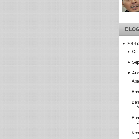
BLOG
▼
2014
(
►
Oct
►
Sep
▼
Aug
Apa
Bah
Bah
M
Bum
D
Kon