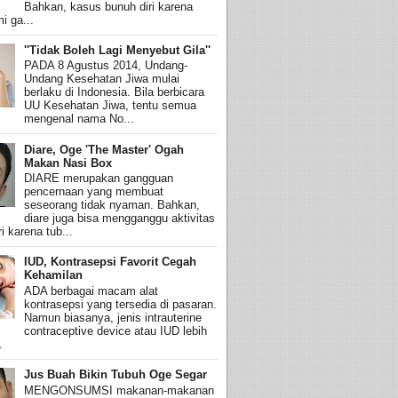
Bahkan, kasus bunuh diri karena
i ga...
''Tidak Boleh Lagi Menyebut Gila''
PADA 8 Agustus 2014, Undang-
Undang Kesehatan Jiwa mulai
berlaku di Indonesia. Bila berbicara
UU Kesehatan Jiwa, tentu semua
mengenal nama No...
Diare, Oge 'The Master' Ogah
Makan Nasi Box
DIARE merupakan gangguan
pencernaan yang membuat
seseorang tidak nyaman. Bahkan,
diare juga bisa mengganggu aktivitas
i karena tub...
IUD, Kontrasepsi Favorit Cegah
Kehamilan
ADA berbagai macam alat
kontrasepsi yang tersedia di pasaran.
Namun biasanya, jenis intrauterine
contraceptive device atau IUD lebih
.
Jus Buah Bikin Tubuh Oge Segar
MENGONSUMSI makanan-makanan