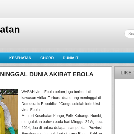
hatan
K
KESEHATAN
CHORD
DUNIA IT
LIKE
INGGAL DUNIA AKIBAT EBOLA
WABAH virus Ebola belum juga berhenti di
kawasan Afrika. Terbaru, dua orang meninggal di
Democratic Republic of Congo setelah terinfeksi
virus Ebola.
Menteri Kesehatan Kongo, Felix Kabange Numbi,
mengatakan bahwa pada hari Minggu, 24 Agustus
2014, dua di antara delapan sampel dari Provinsi
Equateur meninggal dunia karena Ebola. Bahkan,