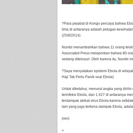
?Para pejabat di Kongo percaya bahwa Ebo
lima di antaranya adalah petugas kesehatan
(25/8/2014).
Numbi menambahkan bahwa 11 orang telah te
Associated Press melaporkan bahwa 80 ora
sedang ditelusuri. Oleh karena itu, Numbi 
?Saya menyatakan epidemi Ebola di wilayah
Haji Tak Perlu Panik soal Ebola)
Untuk diketahui, menurut angka yang dirili
terinfeksi Ebola, dan 1.427 di antaranya m
terdampak akibat virus Ebola karena setid
lain yang juga terkena dampak Ebola, adalah
(ren)
»