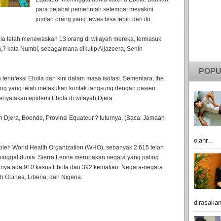
para pejabat pemerintah setempat meyakini
jumlah orang yang tewas bisa lebih dari itu.
la telah menewaskan 13 orang di wilayah mereka, termasuk
,? kata Numbi, sebagaimana dikutip Aljazeera, Senin
POPU
rinfeksi Ebola dan kini dalam masa isolasi. Sementara, the
ng yang telah melakukan kontak langsung dengan pasien
menyatakan epidemi Ebola di wilayah Djera.
 Djera, Boende, Provinsi Equateur,? tuturnya. (Baca: Jamaah
olahr...
s oleh World Health Organization (WHO), sebanyak 2.615 telah
eninggal dunia. Sierra Leone merupakan negara yang paling
aknya ada 910 kasus Ebola dan 392 kematian. Negara-negara
 Guinea, Liberia, dan Nigeria.
dirasakan