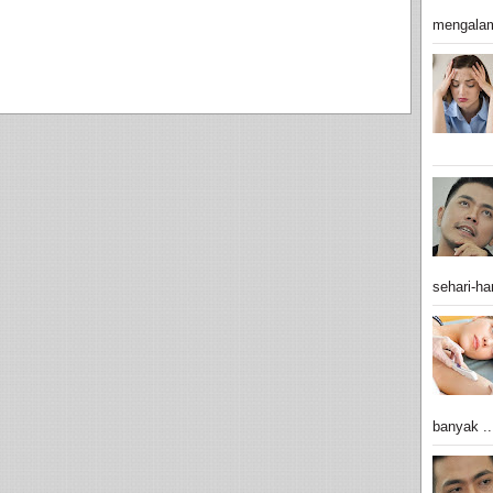
mengalam
sehari-har
banyak ..