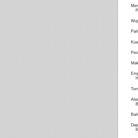
Men
P
Wuj
Pah
Kua
Per
Mak
Emp
H
Tom
Ala
B
Bah
Dap
K