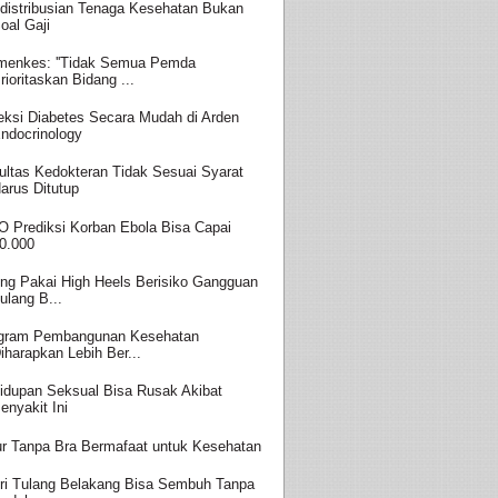
distribusian Tenaga Kesehatan Bukan
oal Gaji
enkes: ''Tidak Semua Pemda
rioritaskan Bidang ...
eksi Diabetes Secara Mudah di Arden
ndocrinology
ultas Kedokteran Tidak Sesuai Syarat
arus Ditutup
 Prediksi Korban Ebola Bisa Capai
0.000
ing Pakai High Heels Berisiko Gangguan
ulang B...
gram Pembangunan Kesehatan
iharapkan Lebih Ber...
idupan Seksual Bisa Rusak Akibat
enyakit Ini
ur Tanpa Bra Bermafaat untuk Kesehatan
ri Tulang Belakang Bisa Sembuh Tanpa