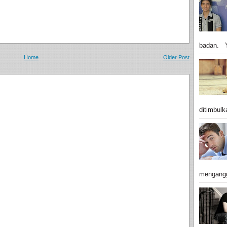
badan. Y
Home
Older Post
ditimbulk
mengangg