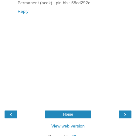
Permanent (acak) | pin bb : 58cd292c.
Reply
‹
›
Home
View web version