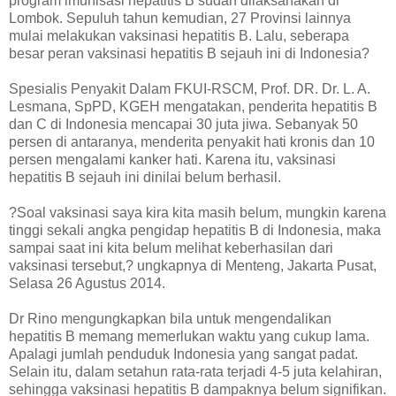
program imunisasi hepatitis B sudah dilaksanakan di
Lombok. Sepuluh tahun kemudian, 27 Provinsi lainnya
mulai melakukan vaksinasi hepatitis B. Lalu, seberapa
besar peran vaksinasi hepatitis B sejauh ini di Indonesia?
Spesialis Penyakit Dalam FKUI-RSCM, Prof. DR. Dr. L. A.
Lesmana, SpPD, KGEH mengatakan, penderita hepatitis B
dan C di Indonesia mencapai 30 juta jiwa. Sebanyak 50
persen di antaranya, menderita penyakit hati kronis dan 10
persen mengalami kanker hati. Karena itu, vaksinasi
hepatitis B sejauh ini dinilai belum berhasil.
?Soal vaksinasi saya kira kita masih belum, mungkin karena
tinggi sekali angka pengidap hepatitis B di Indonesia, maka
sampai saat ini kita belum melihat keberhasilan dari
vaksinasi tersebut,? ungkapnya di Menteng, Jakarta Pusat,
Selasa 26 Agustus 2014.
Dr Rino mengungkapkan bila untuk mengendalikan
hepatitis B memang memerlukan waktu yang cukup lama.
Apalagi jumlah penduduk Indonesia yang sangat padat.
Selain itu, dalam setahun rata-rata terjadi 4-5 juta kelahiran,
sehingga vaksinasi hepatitis B dampaknya belum signifikan.