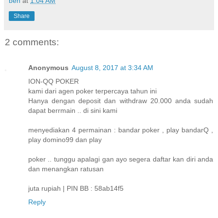
ben
at
1:04 AM
Share
2 comments:
Anonymous
August 8, 2017 at 3:34 AM
ION-QQ POKER
kami dari agen poker terpercaya tahun ini
Hanya dengan deposit dan withdraw 20.000 anda sudah
dapat berrmain .. di sini kami
menyediakan 4 permainan : bandar poker , play bandarQ ,
play domino99 dan play
poker .. tunggu apalagi gan ayo segera daftar kan diri anda
dan menangkan ratusan
juta rupiah | PIN BB : 58ab14f5
Reply