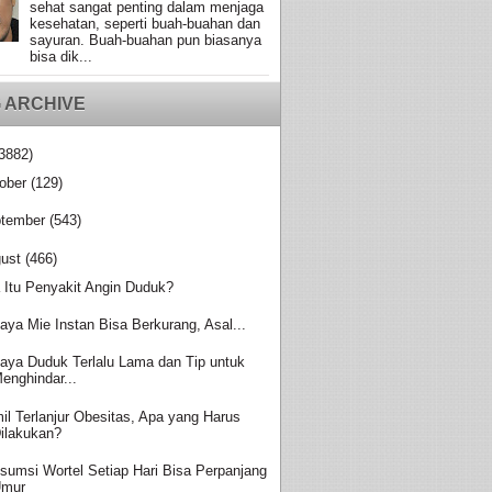
sehat sangat penting dalam menjaga
kesehatan, seperti buah-buahan dan
sayuran. Buah-buahan pun biasanya
bisa dik...
 ARCHIVE
3882)
ober
(129)
tember
(543)
ust
(466)
 Itu Penyakit Angin Duduk?
aya Mie Instan Bisa Berkurang, Asal...
aya Duduk Terlalu Lama dan Tip untuk
enghindar...
il Terlanjur Obesitas, Apa yang Harus
ilakukan?
sumsi Wortel Setiap Hari Bisa Perpanjang
Umur