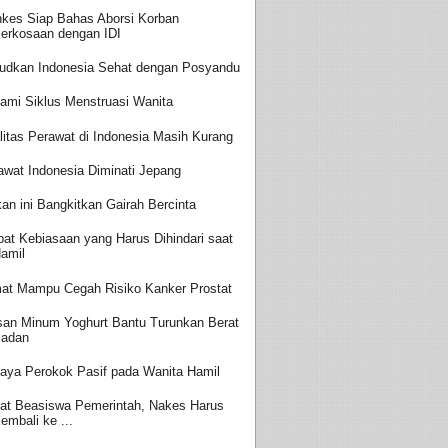
kes Siap Bahas Aborsi Korban
erkosaan dengan IDI
udkan Indonesia Sehat dengan Posyandu
ami Siklus Menstruasi Wanita
litas Perawat di Indonesia Masih Kurang
awat Indonesia Diminati Jepang
an ini Bangkitkan Gairah Bercinta
at Kebiasaan yang Harus Dihindari saat
amil
at Mampu Cegah Risiko Kanker Prostat
san Minum Yoghurt Bantu Turunkan Berat
adan
aya Perokok Pasif pada Wanita Hamil
at Beasiswa Pemerintah, Nakes Harus
embali ke ...