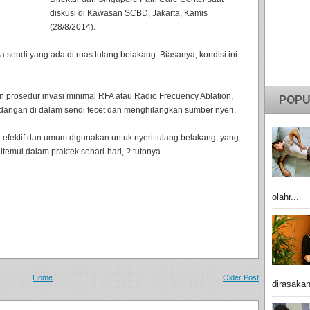
diskusi di Kawasan SCBD, Jakarta, Kamis
(28/8/2014).
a sendi yang ada di ruas tulang belakang. Biasanya, kondisi ini
prosedur invasi minimal RFA atau Radio Frecuency Ablation,
POPU
angan di dalam sendi fecet dan menghilangkan sumber nyeri.
 efektif dan umum digunakan untuk nyeri tulang belakang, yang
itemui dalam praktek sehari-hari, ? tutpnya.
olahr...
Home
Older Post
dirasakan