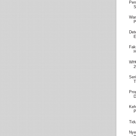
Pen
S
Wam
P
Det
E
Fak
H
WHO
2
Ser
T
Pro
D
Keh
P
Tid
Nye