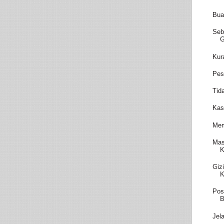
Bua
Seb
Kur
Pes
Tid
Kas
Mem
Mas
K
Giz
K
Pos
B
Jel