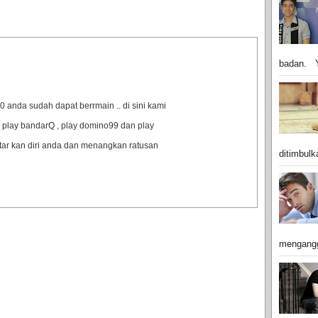
badan. Y
anda sudah dapat berrmain .. di sini kami
 play bandarQ , play domino99 dan play
ftar kan diri anda dan menangkan ratusan
ditimbulk
mengangg