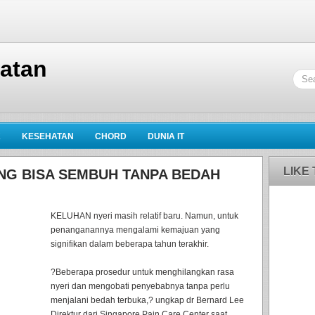
hatan
K
KESEHATAN
CHORD
DUNIA IT
LIKE
NG BISA SEMBUH TANPA BEDAH
KELUHAN nyeri masih relatif baru. Namun, untuk
penanganannya mengalami kemajuan yang
signifikan dalam beberapa tahun terakhir.
?Beberapa prosedur untuk menghilangkan rasa
nyeri dan mengobati penyebabnya tanpa perlu
menjalani bedah terbuka,? ungkap dr Bernard Lee
Direktur dari Singapore Pain Care Center saat