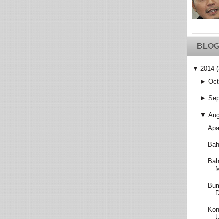
BLOG
▼
2014
(
►
Oct
►
Sep
▼
Aug
Apa
Bah
Bah
M
Bum
D
Kon