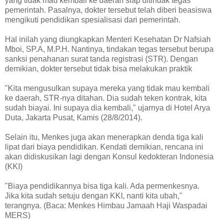
yang tidak mau kembali ke daerah siap ditindak tegas
pemerintah. Pasalnya, dokter tersebut telah diberi beasiswa
mengikuti pendidikan spesialisasi dari pemerintah.
Hal inilah yang diungkapkan Menteri Kesehatan Dr Nafsiah
Mboi, SP.A, M.P.H. Nantinya, tindakan tegas tersebut berupa
sanksi penahanan surat tanda registrasi (STR). Dengan
demikian, dokter tersebut tidak bisa melakukan praktik
"Kita mengusulkan supaya mereka yang tidak mau kembali
ke daerah, STR-nya ditahan. Dia sudah teken kontrak, kita
sudah biayai. Ini supaya dia kembali," ujarnya di Hotel Arya
Duta, Jakarta Pusat, Kamis (28/8/2014).
Selain itu, Menkes juga akan menerapkan denda tiga kali
lipat dari biaya pendidikan. Kendati demikian, rencana ini
akan didiskusikan lagi dengan Konsul kedokteran Indonesia
(KKI)
"Biaya pendidikannya bisa tiga kali. Ada permenkesnya.
Jika kita sudah setuju dengan KKI, nanti kita ubah,"
terangnya. (Baca: Menkes Himbau Jamaah Haji Waspadai
MERS)