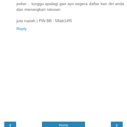
poker .. tunggu apalagi gan ayo segera daftar kan diri anda
dan menangkan ratusan
juta rupiah | PIN BB : 58ab14f5
Reply
‹
›
Home