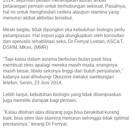
2014, sejumlah pelatih menerapkan aturan terkait
pelarangan pemain untuk berhubungan seksual. Pasalnya,
hal ini untuk menghindari cedera ataupun stamina yang
menurun akibat aktivitas tersebut.
Meski begitu, tidak dipungkiri jika kebutuhan biologis perlu
pelampiasan. Hal inipun juga diungkapkan oleh konsultan
dan spesialis rehabilitasi seks, Dr Ferryal Loetan, ASC&T,
DSRM, MKes. (MMR)
"Tapi kalau dalam asrama berbulan-bulan pasti bisa
membuat stres apalagi mereka masih muda, energinya
masih besar, libido seksnya tinggi dan butuh penyaluran,"
katanya saat dihubungi Okezone melalui sambungan
telefon, Senin, 23 Juni 2014.
Lebih lanjut, kebutuhan biologis yang tidak dilampiaskan
juga memiliki dampak bagi pemain.
"Kalau ditahan atau dilarang juga bisa berakibat kurang
baik, bisa stres dan stamina menurun sehingga tidak optimal
prestasinya," terang Dr Ferryal.