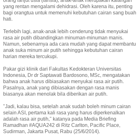
orang lanjut usia (lansia), anak-anak merupakan kalangan
yang rentan mengalami dehidrasi. Oleh karena itu, penting
bagi orangtua untuk memenuhi kebutuhan cairan sang buah
hati.
Terlebih lagi, anak-anak lebih cenderung tidak menyukai
rasa air putih dibandingkan minuman-minuman manis.
Namun, sebenarnya ada cara mudah yang dapat membantu
anak suka minum air putih sehingga kebutuhan cairan
harian mereka tercukupi.
Pakar gizi klinik dari Fakultas Kedokteran Universitas
Indonesia, Dr dr Saptawati Bardosono, MSc, mengatakan
bahwa anak harus dibiasakan menyukai rasa air putih.
Pasalnya, anak yang dibiasakan dengan rasa manis
biasanya akan menolak bila diberikan air putih.
"Jadi, kalau bisa, setelah anak sudah boleh minum cairan
selain ASI, pertama kali rasa yang harus diperkenalkan
adalah rasa air putih," katanya pada Media Briefing
Ramadhan #AQUA242 di Ritz Carlton, Pacific Place,
Sudirman, Jakarta Pusat, Rabu (25/6/2014).