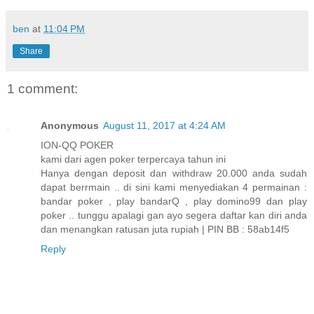
ben
at
11:04 PM
Share
1 comment:
Anonymous
August 11, 2017 at 4:24 AM
ION-QQ POKER
kami dari agen poker terpercaya tahun ini
Hanya dengan deposit dan withdraw 20.000 anda sudah
dapat berrmain .. di sini kami menyediakan 4 permainan :
bandar poker , play bandarQ , play domino99 dan play
poker .. tunggu apalagi gan ayo segera daftar kan diri anda
dan menangkan ratusan juta rupiah | PIN BB : 58ab14f5
Reply