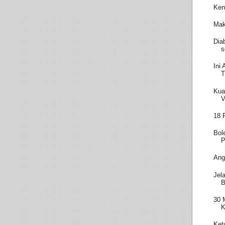
Ken
Mak
Dia
s
Ini
T
Kua
V
18 
Bol
P
Ang
Jel
B
30 
K
Ket