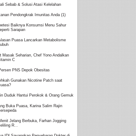
ali Sebab & Solusi Atasi Kelelahan
anan Pendongkrak Imunitas Anda (1)
betesi Baiknya Konsumsi Menu Sahur
eperti Sarapan
 Alasan Puasa Lancarkan Metabolisme
ubuh
t Masak Seharian, Chef Yono Andalkan
itamin C
Persen PNS Depok Obesitas
ehkah Gunakan Nicotine Patch saat
uasa?
in Duduk Hantui Perokok & Orang Gemuk
ang Buka Puasa, Karina Salim Rajin
ersepeda
Menit Jelang Berbuka, Farhan Jogging
eliling R...
ua IDI Sayangkan Penyebaran Dokter di