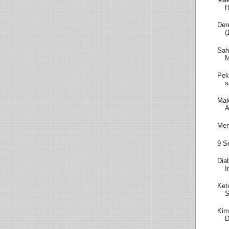
H
Der
(
Sah
M
Pek
s
Mak
A
Men
9 S
Dia
I
Ket
S
Kim
D