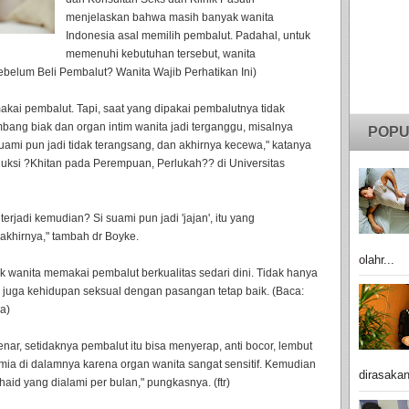
menjelaskan bahwa masih banyak wanita
Indonesia asal memilih pembalut. Padahal, untuk
memenuhi kebutuhan tersebut, wanita
ebelum Beli Pembalut? Wanita Wajib Perhatikan Ini)
ai pembalut. Tapi, saat yang dipakai pembalutnya tidak
bang biak dan organ intim wanita jadi terganggu, misalnya
POPU
uami pun jadi tidak terangsang, dan akhirnya kecewa," katanya
ksi ?Khitan pada Perempuan, Perlukah?? di Universitas
rjadi kemudian? Si suami pun jadi 'jajan', itu yang
hirnya," tambah dr Boyke.
olahr...
k wanita memakai pembalut berkualitas sedari dini. Tidak hanya
 juga kehidupan seksual dengan pasangan tetap baik. (Baca:
a)
ar, setidaknya pembalut itu bisa menyerap, anti bocor, lembut
imia di dalamnya karena organ wanita sangat sensitif. Kemudian
dirasakan
haid yang dialami per bulan," pungkasnya. (ftr)