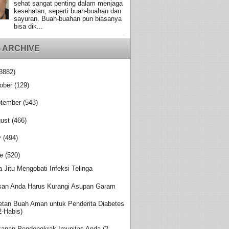
sehat sangat penting dalam menjaga
kesehatan, seperti buah-buahan dan
sayuran. Buah-buahan pun biasanya
bisa dik...
 ARCHIVE
3882)
ober
(129)
tember
(543)
ust
(466)
y
(494)
e
(520)
a Jitu Mengobati Infeksi Telinga
san Anda Harus Kurangi Asupan Garam
etan Buah Aman untuk Penderita Diabetes
2-Habis)
anan Pendongkrak Imunitas Anda (2-