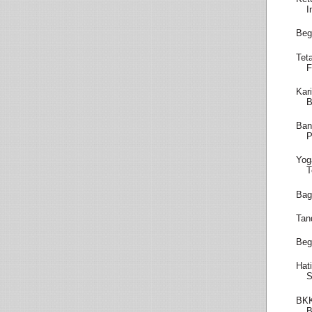
I
Beg
Tet
F
Kar
B
Ban
P
Yog
T
Bag
Tan
Beg
Hat
S
BKK
B