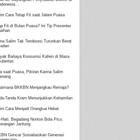
ndonesia...
ini Cara Tetap Fit saat Jalani Puasa
ap Fit di Bulan Puasa? Ini Tip Presenter
arhan
ina Salim Tak Terobsesi Turunkan Berat
adan
yak Bahaya Konsumsi Kafein di Masa
ubertas
a saat Puasa, Pikiran Karina Salim
enang
aimana BKKBN Menjangkau Remaja?
da-Tanda Kram Menunjukkan Kehamilan
ini Cara Menjadi Orangtua Hebat
i-Hati, Begadang Nonton Bola Picu
erangan Jantung
BN Gencar Sosialiasikan Generasi
erencana