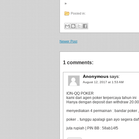
»
Posted in:
Newer Post
1 comments:
Anonymous
says:
August 12, 2017 at 1:53 AM
ION-QQ POKER
kami dari agen poker terpercaya tahun ini
Hanya dengan deposit dan withdraw 20.000 
menyediakan 4 permainan : bandar poker ,
poker .. tunggu apalagi gan ayo segera da
juta rupiah | PIN BB : 58ab14f5