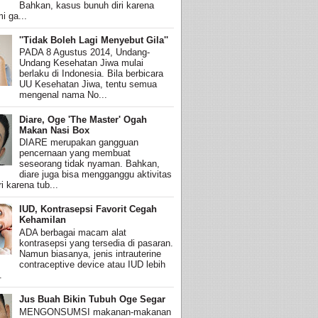
Bahkan, kasus bunuh diri karena
i ga...
''Tidak Boleh Lagi Menyebut Gila''
PADA 8 Agustus 2014, Undang-
Undang Kesehatan Jiwa mulai
berlaku di Indonesia. Bila berbicara
UU Kesehatan Jiwa, tentu semua
mengenal nama No...
Diare, Oge 'The Master' Ogah
Makan Nasi Box
DIARE merupakan gangguan
pencernaan yang membuat
seseorang tidak nyaman. Bahkan,
diare juga bisa mengganggu aktivitas
i karena tub...
IUD, Kontrasepsi Favorit Cegah
Kehamilan
ADA berbagai macam alat
kontrasepsi yang tersedia di pasaran.
Namun biasanya, jenis intrauterine
contraceptive device atau IUD lebih
.
Jus Buah Bikin Tubuh Oge Segar
MENGONSUMSI makanan-makanan