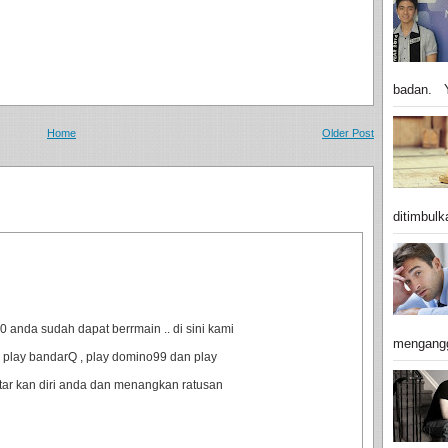
badan. Y
Home
Older Post
ditimbulk
anda sudah dapat berrmain .. di sini kami
mengangg
 play bandarQ , play domino99 dan play
ftar kan diri anda dan menangkan ratusan