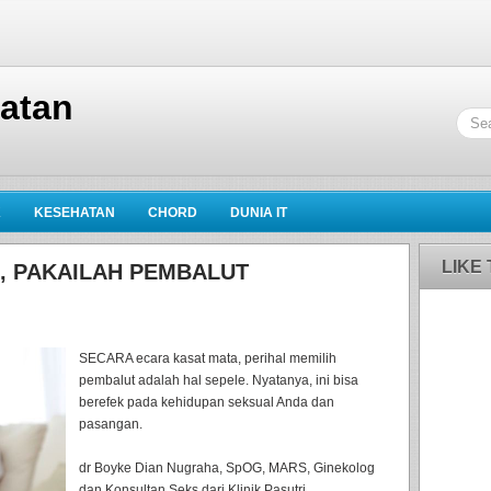
hatan
K
KESEHATAN
CHORD
DUNIA IT
LIKE
", PAKAILAH PEMBALUT
SECARA ecara kasat mata, perihal memilih
pembalut adalah hal sepele. Nyatanya, ini bisa
berefek pada kehidupan seksual Anda dan
pasangan.
dr Boyke Dian Nugraha, SpOG, MARS, Ginekolog
dan Konsultan Seks dari Klinik Pasutri