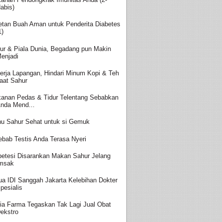
abis)
etan Buah Aman untuk Penderita Diabetes
1)
ur & Piala Dunia, Begadang pun Makin
enjadi
erja Lapangan, Hindari Minum Kopi & Teh
aat Sahur
anan Pedas & Tidur Telentang Sebabkan
nda Mend...
u Sahur Sehat untuk si Gemuk
ebab Testis Anda Terasa Nyeri
betesi Disarankan Makan Sahur Jelang
msak
ua IDI Sanggah Jakarta Kelebihan Dokter
pesialis
ia Farma Tegaskan Tak Lagi Jual Obat
ekstro