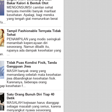
Bakar Kalori & Bentuk Otot
MENGONSUMSI camilan sehat
ternyata memiliki banyak manfaat
kesehatan. Apalagi, bagi mereka
yang tengah giat menurunkan berat
o...
Tampil Fashionable Ternyata Tidak
Sehat
PENAMPILAN yang modis seringkali
menambah kepercayaan diri
seseorang. Namun dibalik itu,
rupanya ada dampak kesehatan yang
an. ...
Tidak Puas Kondisi Fisik, Tanda
Gangguan Jiwa
MASIH banyak orang yang
memandang sebelah mata kesehatan
jiwa dibandingkan kesehatan fisik.
Karenanya, beberapa orang
ap kesehatan f...
Satu Orang Bunuh Diri Tiap 40
Detik
MASALAH kejiwaan harus dianggap
sebagai masalah yang serius, karena
menyangkut nyawa seseorang.