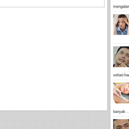
mengalam
sehari-har
banyak ..