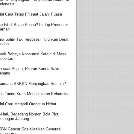
ndonesia...
ini Cara Tetap Fit saat Jalani Puasa
ap Fit di Bulan Puasa? Ini Tip Presenter
arhan
ina Salim Tak Terobsesi Turunkan Berat
adan
yak Bahaya Konsumsi Kafein di Masa
ubertas
a saat Puasa, Pikiran Karina Salim
enang
aimana BKKBN Menjangkau Remaja?
da-Tanda Kram Menunjukkan Kehamilan
ini Cara Menjadi Orangtua Hebat
i-Hati, Begadang Nonton Bola Picu
erangan Jantung
BN Gencar Sosialiasikan Generasi
erencana