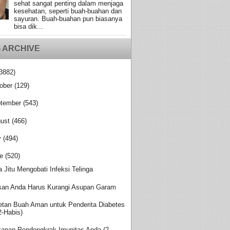
sehat sangat penting dalam menjaga
kesehatan, seperti buah-buahan dan
sayuran. Buah-buahan pun biasanya
bisa dik...
 ARCHIVE
3882)
ober
(129)
tember
(543)
ust
(466)
y
(494)
e
(520)
a Jitu Mengobati Infeksi Telinga
san Anda Harus Kurangi Asupan Garam
etan Buah Aman untuk Penderita Diabetes
2-Habis)
anan Pendongkrak Imunitas Anda (2-