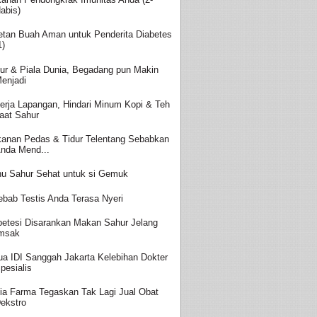
abis)
etan Buah Aman untuk Penderita Diabetes
1)
ur & Piala Dunia, Begadang pun Makin
enjadi
erja Lapangan, Hindari Minum Kopi & Teh
aat Sahur
anan Pedas & Tidur Telentang Sebabkan
nda Mend...
u Sahur Sehat untuk si Gemuk
ebab Testis Anda Terasa Nyeri
betesi Disarankan Makan Sahur Jelang
msak
ua IDI Sanggah Jakarta Kelebihan Dokter
pesialis
ia Farma Tegaskan Tak Lagi Jual Obat
ekstro