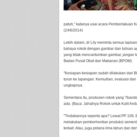
patuh," katanya usai acara Pemberlakuan Ke
(24/6/2014)
Lebih dalam, dr Lily meminta semua lapis
bahaya rokok dengan gambar dan tulisan ag
yang tidak mencantumkan gambar, jangan 
Badan Pusat Obat dan Makanan (BPOM).
"Kesiapan-kesiapan sudah dilakukan dari 
turun ke lapangan. Kemudian, evaluasi dan 
ungkapnya.
Sementara itu, produsen rokok yang ?bande
ada. (Baca: Jahatnya Rokok untuk Kulit And
"Tindakannya seperta apa? Lewat PP 109, BP
melakukan pemberhentian produksi sement
terkait. Atau, juga pidana lima tahun dan de