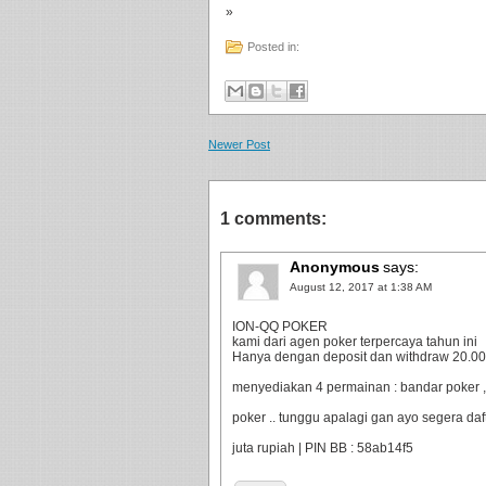
»
Posted in:
Newer Post
1 comments:
Anonymous
says:
August 12, 2017 at 1:38 AM
ION-QQ POKER
kami dari agen poker terpercaya tahun ini
Hanya dengan deposit dan withdraw 20.000 
menyediakan 4 permainan : bandar poker ,
poker .. tunggu apalagi gan ayo segera da
juta rupiah | PIN BB : 58ab14f5