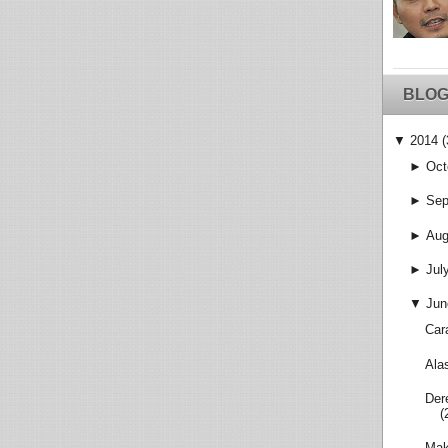
BLOG
▼
2014
(
►
Oct
►
Sep
►
Aug
►
Jul
▼
Jun
Car
Ala
Der
(
Mak