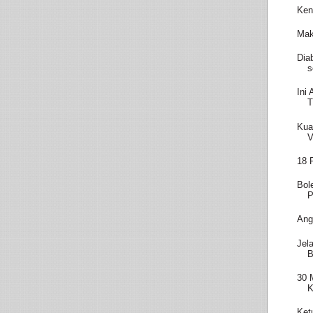
Ken
Mak
Dia
s
Ini
T
Kua
V
18 
Bol
P
Ang
Jel
B
30 
K
Ket