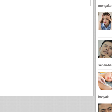
mengalam
sehari-har
banyak ..