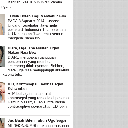
Bahkan, kasus bunuh diri karena
i ga...
''Tidak Boleh Lagi Menyebut Gila''
PADA 8 Agustus 2014, Undang-
Undang Kesehatan Jiwa mulai
berlaku di Indonesia. Bila berbicara
UU Kesehatan Jiwa, tentu semua
mengenal nama No...
Diare, Oge 'The Master' Ogah
Makan Nasi Box
DIARE merupakan gangguan
pencernaan yang membuat
seseorang tidak nyaman. Bahkan,
diare juga bisa mengganggu aktivitas
i karena tub...
IUD, Kontrasepsi Favorit Cegah
Kehamilan
ADA berbagai macam alat
kontrasepsi yang tersedia di pasaran.
Namun biasanya, jenis intrauterine
contraceptive device atau IUD lebih
.
Jus Buah Bikin Tubuh Oge Segar
MENGONSUMSI makanan-makanan