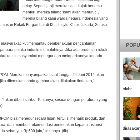
delay. Seperti janji mereka saat diajak bertemu
menteri, mereka bilang 'kami akan menuruti ',
mereka bilang kami warga negara Indonesia yang
masan Rokok Bergambar di fX Lifestyle X'nter, Jakarta, Selasa
an masyarakat ikut memantau pemberlakuan pencantuman
POPU
ar para pelaku industri mematuhinya. Jika ada produsen rokok
takut untuk masyarakat menegur dan melaporkannya kepada
BPOM. Mereka menyampaikan saat tanggal 24 Juni 2014 akan
jika ditemukan tanda gambar akan dilakukan tindakan,"
olahr...
l? akan diberi sanksi. Tentunya, sesuai dengan peraturan yang
a)
OM bisa menegur secara lisan, tertulis, menarik produk, dan
ara, dan memberi rekomendasi penindakan kepada instansi
dirasakan
nda sebanyak Rp500 juta," tutupnya. (fik)