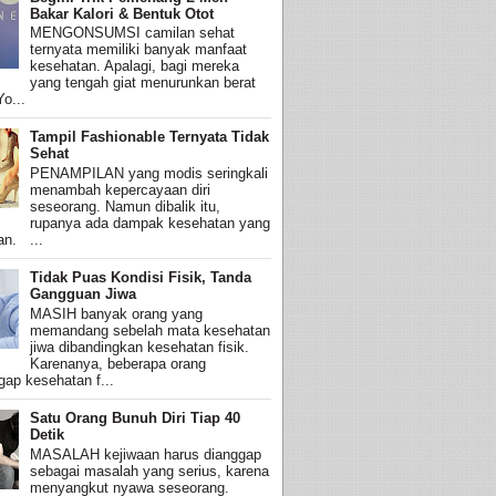
Bakar Kalori & Bentuk Otot
MENGONSUMSI camilan sehat
ternyata memiliki banyak manfaat
kesehatan. Apalagi, bagi mereka
yang tengah giat menurunkan berat
o...
Tampil Fashionable Ternyata Tidak
Sehat
PENAMPILAN yang modis seringkali
menambah kepercayaan diri
seseorang. Namun dibalik itu,
rupanya ada dampak kesehatan yang
an. ...
Tidak Puas Kondisi Fisik, Tanda
Gangguan Jiwa
MASIH banyak orang yang
memandang sebelah mata kesehatan
jiwa dibandingkan kesehatan fisik.
Karenanya, beberapa orang
ap kesehatan f...
Satu Orang Bunuh Diri Tiap 40
Detik
MASALAH kejiwaan harus dianggap
sebagai masalah yang serius, karena
menyangkut nyawa seseorang.