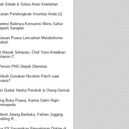
ali Sebab & Solusi Atasi Kelelahan
anan Pendongkrak Imunitas Anda (1)
betesi Baiknya Konsumsi Menu Sahur
eperti Sarapan
 Alasan Puasa Lancarkan Metabolisme
ubuh
t Masak Seharian, Chef Yono Andalkan
itamin C
Persen PNS Depok Obesitas
ehkah Gunakan Nicotine Patch saat
uasa?
in Duduk Hantui Perokok & Orang Gemuk
ang Buka Puasa, Karina Salim Rajin
ersepeda
Menit Jelang Berbuka, Farhan Jogging
eliling R...
ua IDI Sayangkan Penyebaran Dokter di