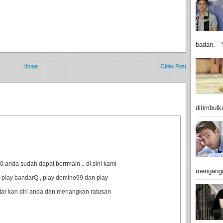
badan. Y
Home
Older Post
ditimbulk
anda sudah dapat berrmain .. di sini kami
mengangg
 play bandarQ , play domino99 dan play
ftar kan diri anda dan menangkan ratusan