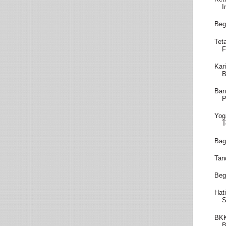
I
Beg
Tet
F
Kar
B
Ban
P
Yog
T
Bag
Tan
Beg
Hat
S
BKK
B