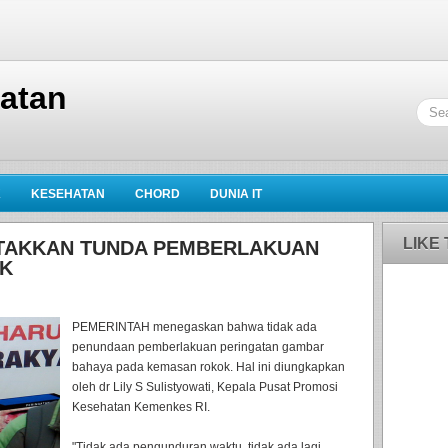
hatan
K
KESEHATAN
CHORD
DUNIA IT
LIKE
TAKKAN TUNDA PEMBERLAKUAN
K
PEMERINTAH menegaskan bahwa tidak ada
penundaan pemberlakuan peringatan gambar
bahaya pada kemasan rokok. Hal ini diungkapkan
oleh dr Lily S Sulistyowati, Kepala Pusat Promosi
Kesehatan Kemenkes RI.
"Tidak ada pengunduran waktu, tidak ada lagi