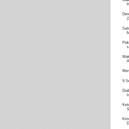
H
Der
(
Sah
M
Pek
s
Mak
A
Men
9 S
Dia
I
Ket
S
Kim
D