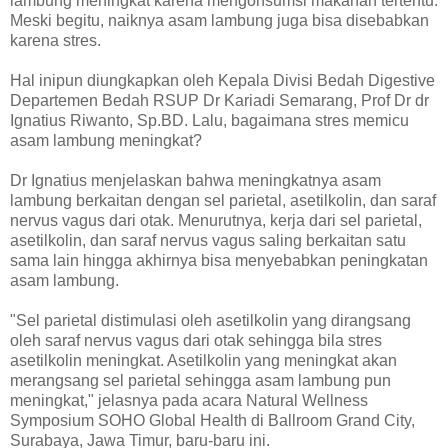
lambung meningkat karena mengonsumsi makanan tertentu.
Meski begitu, naiknya asam lambung juga bisa disebabkan
karena stres.
Hal inipun diungkapkan oleh Kepala Divisi Bedah Digestive
Departemen Bedah RSUP Dr Kariadi Semarang, Prof Dr dr
Ignatius Riwanto, Sp.BD. Lalu, bagaimana stres memicu
asam lambung meningkat?
Dr Ignatius menjelaskan bahwa meningkatnya asam
lambung berkaitan dengan sel parietal, asetilkolin, dan saraf
nervus vagus dari otak. Menurutnya, kerja dari sel parietal,
asetilkolin, dan saraf nervus vagus saling berkaitan satu
sama lain hingga akhirnya bisa menyebabkan peningkatan
asam lambung.
"Sel parietal distimulasi oleh asetilkolin yang dirangsang
oleh saraf nervus vagus dari otak sehingga bila stres
asetilkolin meningkat. Asetilkolin yang meningkat akan
merangsang sel parietal sehingga asam lambung pun
meningkat," jelasnya pada acara Natural Wellness
Symposium SOHO Global Health di Ballroom Grand City,
Surabaya, Jawa Timur, baru-baru ini.