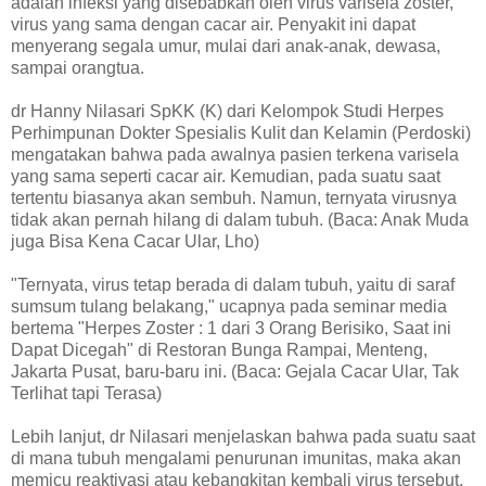
adalah infeksi yang disebabkan oleh virus varisela zoster,
virus yang sama dengan cacar air. Penyakit ini dapat
menyerang segala umur, mulai dari anak-anak, dewasa,
sampai orangtua.
dr Hanny Nilasari SpKK (K) dari Kelompok Studi Herpes
Perhimpunan Dokter Spesialis Kulit dan Kelamin (Perdoski)
mengatakan bahwa pada awalnya pasien terkena varisela
yang sama seperti cacar air. Kemudian, pada suatu saat
tertentu biasanya akan sembuh. Namun, ternyata virusnya
tidak akan pernah hilang di dalam tubuh. (Baca: Anak Muda
juga Bisa Kena Cacar Ular, Lho)
"Ternyata, virus tetap berada di dalam tubuh, yaitu di saraf
sumsum tulang belakang," ucapnya pada seminar media
bertema "Herpes Zoster : 1 dari 3 Orang Berisiko, Saat ini
Dapat Dicegah" di Restoran Bunga Rampai, Menteng,
Jakarta Pusat, baru-baru ini. (Baca: Gejala Cacar Ular, Tak
Terlihat tapi Terasa)
Lebih lanjut, dr Nilasari menjelaskan bahwa pada suatu saat
di mana tubuh mengalami penurunan imunitas, maka akan
memicu reaktivasi atau kebangkitan kembali virus tersebut.