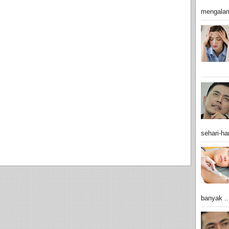
mengalam
sehari-har
banyak ..