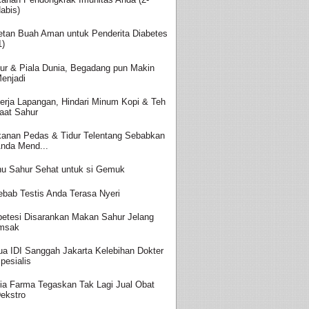
abis)
etan Buah Aman untuk Penderita Diabetes
1)
ur & Piala Dunia, Begadang pun Makin
enjadi
erja Lapangan, Hindari Minum Kopi & Teh
aat Sahur
anan Pedas & Tidur Telentang Sebabkan
nda Mend...
u Sahur Sehat untuk si Gemuk
ebab Testis Anda Terasa Nyeri
betesi Disarankan Makan Sahur Jelang
msak
ua IDI Sanggah Jakarta Kelebihan Dokter
pesialis
ia Farma Tegaskan Tak Lagi Jual Obat
ekstro