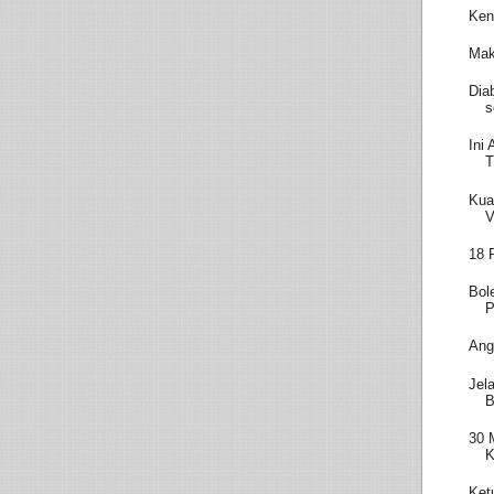
Ken
Mak
Dia
s
Ini
T
Kua
V
18 
Bol
P
Ang
Jel
B
30 
K
Ket