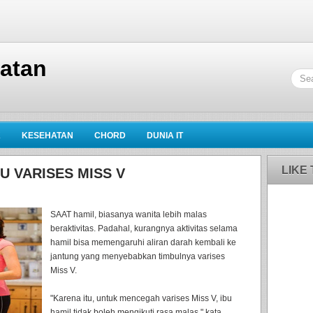
hatan
K
KESEHATAN
CHORD
DUNIA IT
LIKE
U VARISES MISS V
SAAT hamil, biasanya wanita lebih malas
beraktivitas. Padahal, kurangnya aktivitas selama
hamil bisa memengaruhi aliran darah kembali ke
jantung yang menyebabkan timbulnya varises
Miss V.
"Karena itu, untuk mencegah varises Miss V, ibu
hamil tidak boleh mengikuti rasa malas," kata