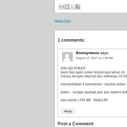
Newer Post
1 comments:
Anonymous
says:
August 12, 2017 at 1:38 AM
ION-QQ POKER
kami dari agen poker terpercaya tahun ini
Hanya dengan deposit dan withdraw 20.000 
menyediakan 4 permainan : bandar poker ,
poker .. tunggu apalagi gan ayo segera da
juta rupiah | PIN BB : 58ab14f5
Reply
Post a Comment