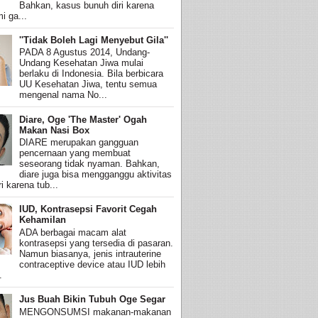
Bahkan, kasus bunuh diri karena
i ga...
''Tidak Boleh Lagi Menyebut Gila''
PADA 8 Agustus 2014, Undang-
Undang Kesehatan Jiwa mulai
berlaku di Indonesia. Bila berbicara
UU Kesehatan Jiwa, tentu semua
mengenal nama No...
Diare, Oge 'The Master' Ogah
Makan Nasi Box
DIARE merupakan gangguan
pencernaan yang membuat
seseorang tidak nyaman. Bahkan,
diare juga bisa mengganggu aktivitas
i karena tub...
IUD, Kontrasepsi Favorit Cegah
Kehamilan
ADA berbagai macam alat
kontrasepsi yang tersedia di pasaran.
Namun biasanya, jenis intrauterine
contraceptive device atau IUD lebih
.
Jus Buah Bikin Tubuh Oge Segar
MENGONSUMSI makanan-makanan