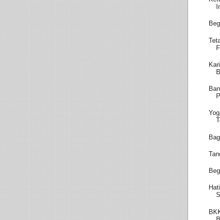
I
Beg
Tet
F
Kar
B
Ban
P
Yog
T
Bag
Tan
Beg
Hat
S
BKK
B