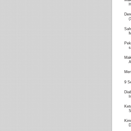
H
Der
(
Sah
M
Pek
s
Mak
A
Men
9 S
Dia
I
Ket
S
Kim
D