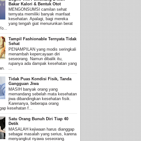
Bakar Kalori & Bentuk Otot
MENGONSUMSI camilan sehat
ternyata memiliki banyak manfaat
kesehatan. Apalagi, bagi mereka
yang tengah giat menurunkan berat
o...
Tampil Fashionable Ternyata Tidak
Sehat
PENAMPILAN yang modis seringkali
menambah kepercayaan diri
seseorang. Namun dibalik itu,
rupanya ada dampak kesehatan yang
an. ...
Tidak Puas Kondisi Fisik, Tanda
Gangguan Jiwa
MASIH banyak orang yang
memandang sebelah mata kesehatan
jiwa dibandingkan kesehatan fisik.
Karenanya, beberapa orang
ap kesehatan f...
Satu Orang Bunuh Diri Tiap 40
Detik
MASALAH kejiwaan harus dianggap
sebagai masalah yang serius, karena
menyangkut nyawa seseorang.