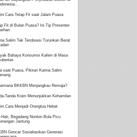
ndonesia...
ini Cara Tetap Fit saat Jalani Puasa
ap Fit di Bulan Puasa? Ini Tip Presenter
arhan
ina Salim Tak Terobsesi Turunkan Berat
adan
yak Bahaya Konsumsi Kafein di Masa
ubertas
a saat Puasa, Pikiran Karina Salim
enang
aimana BKKBN Menjangkau Remaja?
da-Tanda Kram Menunjukkan Kehamilan
ini Cara Menjadi Orangtua Hebat
i-Hati, Begadang Nonton Bola Picu
erangan Jantung
BN Gencar Sosialiasikan Generasi
erencana