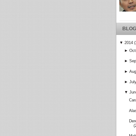
BLOG
▼
2014
(
►
Oct
►
Sep
►
Aug
►
Jul
▼
Jun
Car
Ala
Der
(
Mak