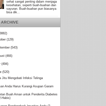
sehat sangat penting dalam menjaga
kesehatan, seperti buah-buahan dan
sayuran. Buah-buahan pun biasanya
bisa dik...
 ARCHIVE
3882)
ober
(129)
tember
(543)
ust
(466)
y
(494)
e
(520)
a Jitu Mengobati Infeksi Telinga
san Anda Harus Kurangi Asupan Garam
etan Buah Aman untuk Penderita Diabetes
2-Habis)
anan Pendongkrak Imunitas Anda (2-