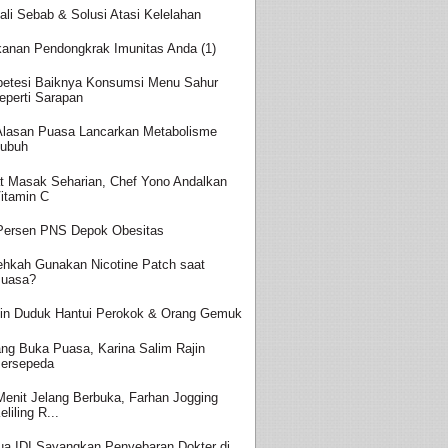
ali Sebab & Solusi Atasi Kelelahan
anan Pendongkrak Imunitas Anda (1)
betesi Baiknya Konsumsi Menu Sahur
eperti Sarapan
 Alasan Puasa Lancarkan Metabolisme
ubuh
t Masak Seharian, Chef Yono Andalkan
itamin C
Persen PNS Depok Obesitas
ehkah Gunakan Nicotine Patch saat
uasa?
in Duduk Hantui Perokok & Orang Gemuk
ang Buka Puasa, Karina Salim Rajin
ersepeda
Menit Jelang Berbuka, Farhan Jogging
eliling R...
ua IDI Sayangkan Penyebaran Dokter di