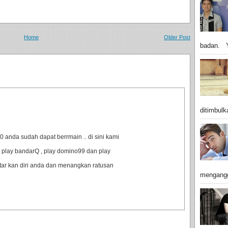
Home
Older Post
badan. Y
ditimbulk
anda sudah dapat berrmain .. di sini kami
 play bandarQ , play domino99 dan play
ftar kan diri anda dan menangkan ratusan
mengangg