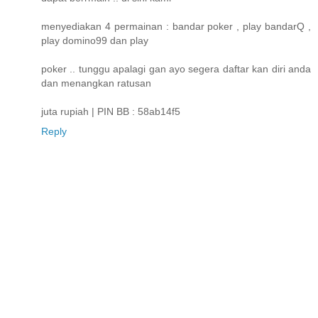
menyediakan 4 permainan : bandar poker , play bandarQ ,
play domino99 dan play
poker .. tunggu apalagi gan ayo segera daftar kan diri anda
dan menangkan ratusan
juta rupiah | PIN BB : 58ab14f5
Reply