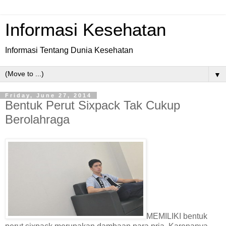
Informasi Kesehatan
Informasi Tentang Dunia Kesehatan
▼
Friday, June 27, 2014
Bentuk Perut Sixpack Tak Cukup
Berolahraga
MEMILIKI bentuk