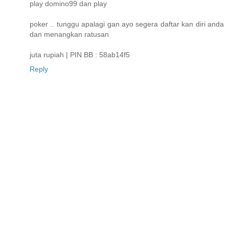
play domino99 dan play
poker .. tunggu apalagi gan ayo segera daftar kan diri anda
dan menangkan ratusan
juta rupiah | PIN BB : 58ab14f5
Reply