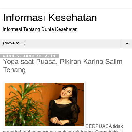
Informasi Kesehatan
Informasi Tentang Dunia Kesehatan
▼
Sunday, June 29, 2014
Yoga saat Puasa, Pikiran Karina Salim
Tenang
BERPUASA tidak