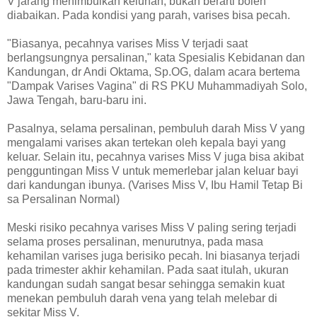
V jarang menimbulkan keluhan, bukan berarti boleh
diabaikan. Pada kondisi yang parah, varises bisa pecah.
"Biasanya, pecahnya varises Miss V terjadi saat
berlangsungnya persalinan," kata Spesialis Kebidanan dan
Kandungan, dr Andi Oktama, Sp.OG, dalam acara bertema
"Dampak Varises Vagina" di RS PKU Muhammadiyah Solo,
Jawa Tengah, baru-baru ini.
Pasalnya, selama persalinan, pembuluh darah Miss V yang
mengalami varises akan tertekan oleh kepala bayi yang
keluar. Selain itu, pecahnya varises Miss V juga bisa akibat
pengguntingan Miss V untuk memerlebar jalan keluar bayi
dari kandungan ibunya. (Varises Miss V, Ibu Hamil Tetap Bi
sa Persalinan Normal)
Meski risiko pecahnya varises Miss V paling sering terjadi
selama proses persalinan, menurutnya, pada masa
kehamilan varises juga berisiko pecah. Ini biasanya terjadi
pada trimester akhir kehamilan. Pada saat itulah, ukuran
kandungan sudah sangat besar sehingga semakin kuat
menekan pembuluh darah vena yang telah melebar di
sekitar Miss V.