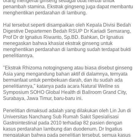
orang mengenal ginseng sebagai obat herbal untuk
penambah stamina. Ekstrak gingseng juga dapat membantu
menghentikan perdarahan di lambung.
Hal tersebut seperti disampaikan oleh Kepala Divisi Bedah
Digestive Departemen Bedah RSUP Dr Kariadi Semarang,
Prof Dr dr Ignatius Riwanto, Sp.BD. Bahkan, Dr Ignatius
menegaskan bahwa khasiat ekstrak ginseng untuk
menghentikan perdarahan di lambung sudah terdapat bukti
penelitiannya.
"Ekstrak Rhizoma notogingseng atau biasa disebut ginseng
Asia yang mengandung bahan aktif di dalamnya, ternyata
bermanfaat untuk pembekuan darah, dan itu sudah ada
penelitiannya," katanya pada acara Natural Wellne ss
Symposium SOHO Global Health di Ballroom Grand City,
Surabaya, Jawa Timur, baru-baru ini.
Penelitian dimaksud adalah yang dilakukan oleh Lin Jun di
Universitas Nanchang Sub Rumah Sakit Spesialisasi
Gastrointestinal pada 2010 terhadap 82 pasien dengan
kasus perdarahan lambung dan duodenum. Dr Ingatius
mengatakan bahwa pada penelitian tersebut, semua kasus